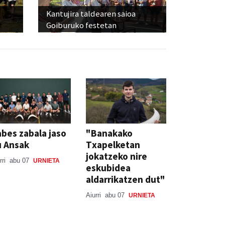
Kantujira taldearen saioa
Goiburuko festetan
bes zabala jaso
"Banakako
u Ansak
Txapelketan
jokatzeko nire
rri
abu 07
URNIETA
eskubidea
aldarrikatzen dut"
Aiurri
abu 07
URNIETA