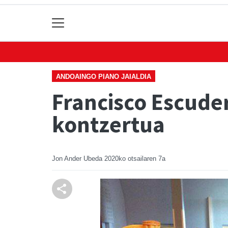
ANDOAINGO PIANO JAIALDIA
Francisco Escude
kontzertua
Jon Ander Ubeda
2020ko otsailaren 7a