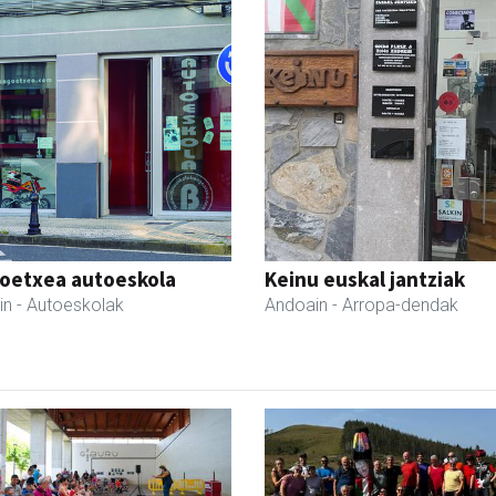
oetxea autoeskola
Keinu euskal jantziak
in
- Autoeskolak
Andoain
- Arropa-dendak