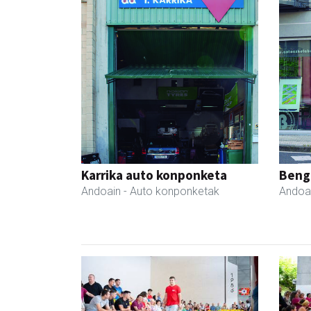
Karrika auto konponketa
Beng
Andoain
- Auto konponketak
Andoa