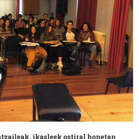
zaileak, ikasleek ostiral honetan