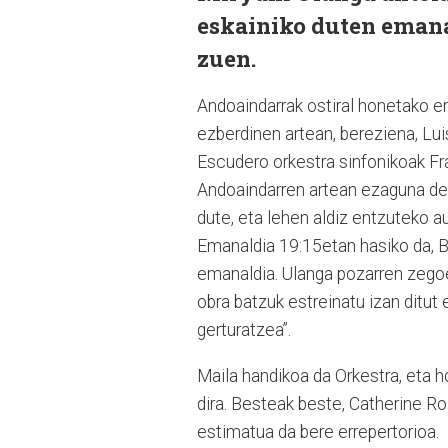
eskainiko duten emana
zuen.
Andoaindarrak ostiral honetako e
ezberdinen artean, bereziena, Lui
Escudero orkestra sinfonikoak Fra
Andoaindarren artean ezaguna den
dute, eta lehen aldiz entzuteko a
Emanaldia 19:15etan hasiko da, Ba
emanaldia. Ulanga pozarren zegoen
obra batzuk estreinatu izan ditu
gerturatzea”.
Maila handikoa da Orkestra, eta 
dira. Besteak beste, Catherine R
estimatua da bere errepertorioa.