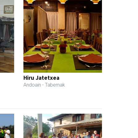
Hiru Jatetxea
Andoain
- Tabernak