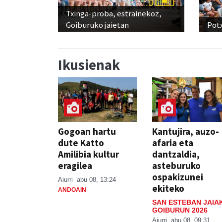
Txinga-proba, estrainekoz,
Goiburuko jaietan
Pot
Ikusienak
Gogoan hartu
Kantujira, auzo-
dute Katto
afaria eta
Amilibia kultur
dantzaldia,
eragilea
asteburuko
ospakizunei
Aiurri
abu 08, 13:24
ekiteko
ANDOAIN
SAN ESTEBAN JAIA
GOIBURUN 2026
Aiurri
abu 08, 09:31