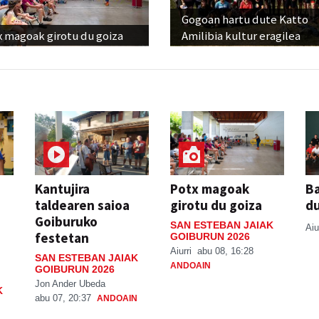
Gogoan hartu dute Katto
x magoak girotu du goiza
Amilibia kultur eragilea
Kantujira
Potx magoak
Ba
taldearen saioa
girotu du goiza
d
Goiburuko
SAN ESTEBAN JAIAK
Aiu
festetan
GOIBURUN 2026
Aiurri
abu 08, 16:28
SAN ESTEBAN JAIAK
ANDOAIN
GOIBURUN 2026
Jon Ander Ubeda
K
abu 07, 20:37
ANDOAIN