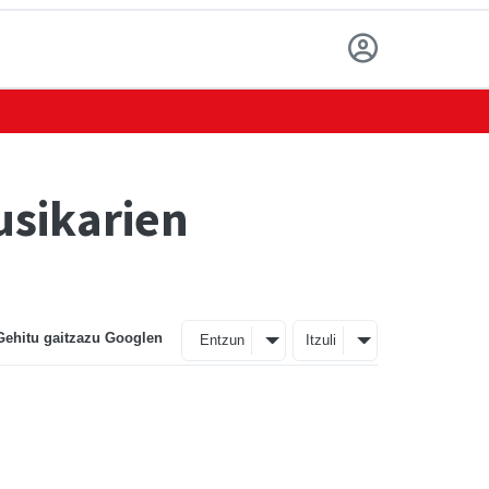
usikarien
Gehitu gaitzazu Googlen
Entzun
Itzuli