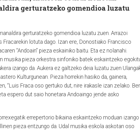
ldira gerturatzeko gomendioa luzatu
manaldira gerturatzeko gomendioa luzatu zuen. Arrazoi
s Fracarekin lotuta dago. Izan ere, Donostiako Francisco
caren “Andoain” pieza eskainiko baitu. Eta ez nolanahi.
 musika pieza orkestra sinfoniko batek eskaintzeko egokit
ukera izango da. Aukera ez galtzeko deia luzatu zuen Ulangak
stero Kulturgunean. Pieza horrekin hasiko da, gainera,
, “Luis Fraca oso gertuko dut, nire irakasle izan zelako. Be
t eta espero dut saio honetara Andoaingo jende asko
horrexegatik errepertorio bikaina eskaintzeko moduan izango
ollinen pieza entzungo da. Udal musika eskola askotan oso