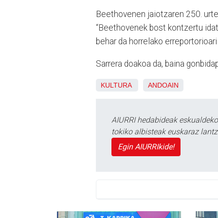
Beethovenen jaiotzaren 250. urte
“Beethovenek bost kontzertu idatz
behar da horrelako erreportorioari
Sarrera doakoa da, baina gonbida
KULTURA
ANDOAIN
AIURRI hedabideak eskualdeko n
tokiko albisteak euskaraz lan
Egin AIURRIkide!