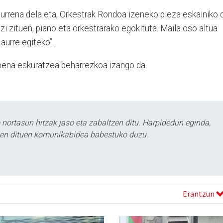
urrena dela eta, Orkestrak Rondoa izeneko pieza eskainiko d
i zituen, piano eta orkestrarako egokituta. Maila oso altua
 aurre egiteko”.
pena eskuratzea beharrezkoa izango da.
ortasun hitzak jaso eta zabaltzen ditu. Harpidedun eginda,
tzen dituen komunikabidea babestuko duzu.
Erantzun