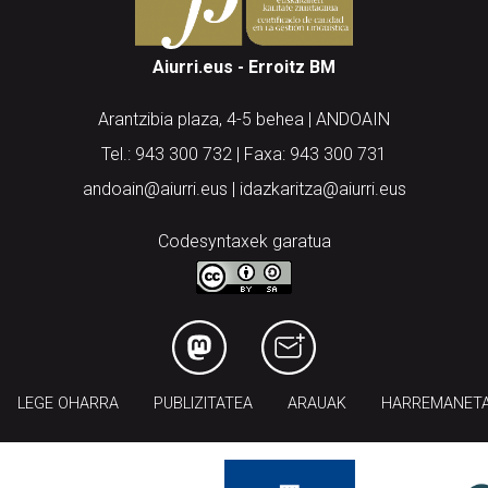
Aiurri.eus - Erroitz BM
Arantzibia plaza, 4-5 behea | ANDOAIN
Tel.: 943 300 732 | Faxa: 943 300 731
andoain@aiurri.eus | idazkaritza@aiurri.eus
Codesyntaxek garatua
LEGE OHARRA
PUBLIZITATEA
ARAUAK
HARREMANET