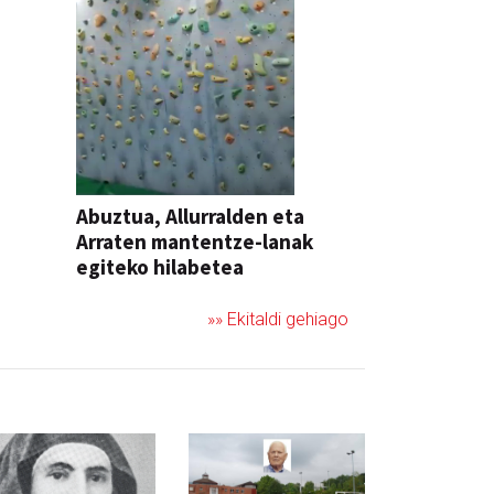
Abuztua, Allurralden eta
Arraten mantentze-lanak
egiteko hilabetea
»» Ekitaldi gehiago