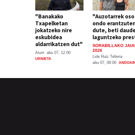
"Banakako
"Auzotarrek oso
Txapelketan
ondo erantzute
jokatzeko nire
dute, beti daud
eskubidea
laguntzeko pres
aldarrikatzen dut"
SORABILLAKO JAIA
2026
Aiurri
abu 07, 12:00
Lide Ruiz Telleria
URNIETA
abu 07, 08:00
ANDOAI