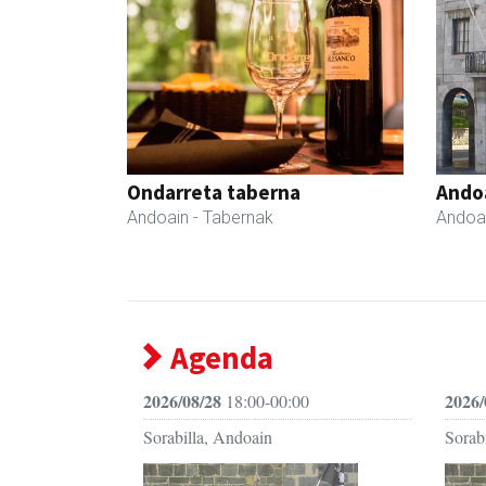
Ondarreta taberna
Ando
Andoain
- Tabernak
Andoa
Agenda
2026/08/28
2026/
18:00-00:00
Sorabilla, Andoain
Sorab