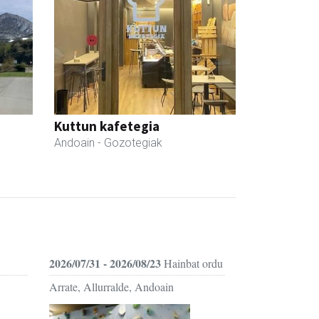
Kuttun kafetegia
Andoain
- Gozotegiak
2026/07/31 - 2026/08/23
Hainbat ordu
Arrate, Allurralde, Andoain