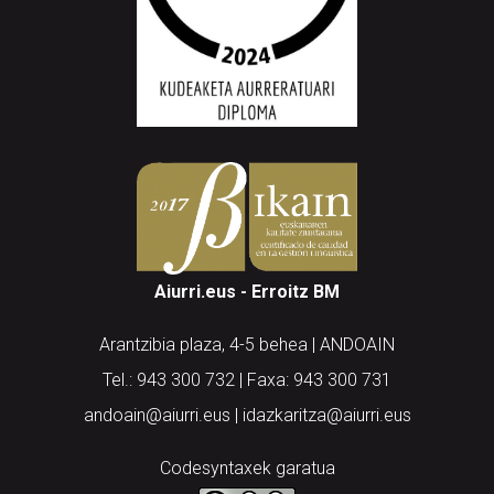
Aiurri.eus - Erroitz BM
Arantzibia plaza, 4-5 behea | ANDOAIN
Tel.: 943 300 732 | Faxa: 943 300 731
andoain@aiurri.eus | idazkaritza@aiurri.eus
Codesyntaxek garatua