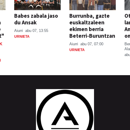
Babes zabala jaso
Burrunba, gazte
Ot
n
du Ansak
euskaltzaleen
la
e
ekimen berria
A
Aiurri
abu 07, 13:55
t"
Beterri-Buruntzan
o
URNIETA
K
Aiurri
abu 07, 07:00
Be
Ala
URNIETA
abu
N