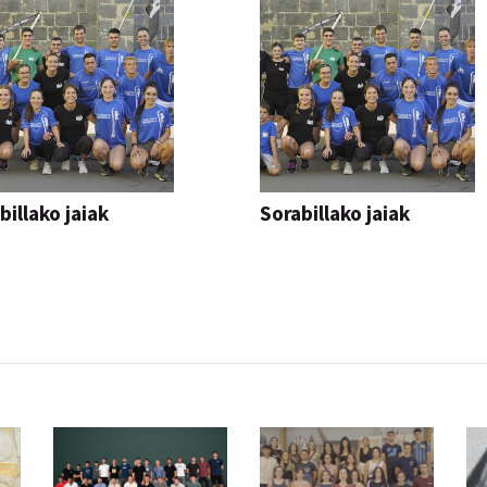
billako jaiak
Sorabillako jaiak
AK
FESTAK