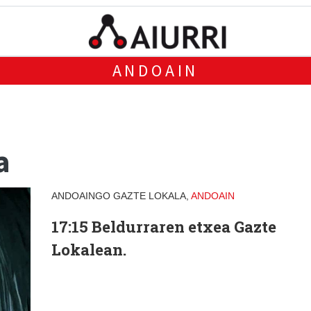
ANDOAIN
a
ANDOAINGO GAZTE LOKALA,
ANDOAIN
17:15 Beldurraren etxea Gazte
Lokalean.