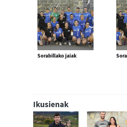
Sorabillako jaiak
Sora
FESTAK
FEST
Ikusienak