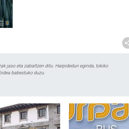
k jaso eta zabaltzen ditu. Harpidedun eginda, tokiko
bidea babestuko duzu.