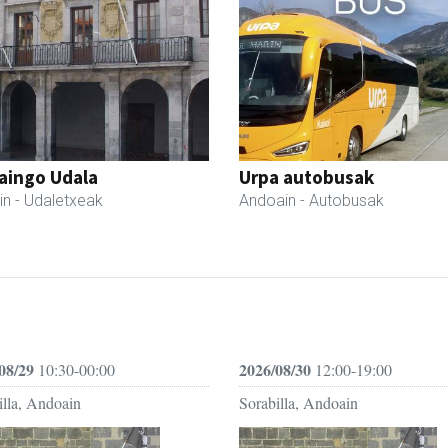
aingo Udala
Urpa autobusak
in
- Udaletxeak
Andoain
- Autobusak
08/29
2026/08/30
10:30-00:00
12:00-19:00
illa, Andoain
Sorabilla, Andoain