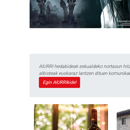
AIURRI hedabideak eskualdeko nortasun hitza
albisteak euskaraz lantzen dituen komunika
Egin AIURRIkide!