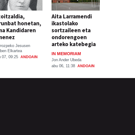
oitzaldia,
Aita Larramendi
runbat honetan,
ikastolako
ma Kandidaren
sortzaileen eta
menez
ondorengoen
arteko katebegia
rrozpeko Jesusen
ben Elkartea
IN MEMORIAM
 07, 09:25
ANDOAIN
Jon Ander Ubeda
abu 06, 11:38
ANDOAIN