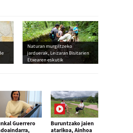
Naturan murgiltzeko
de
jarduerak, Leizaran Bisitarien
Etxearen eskutik
nkal Guerrero
Buruntzako jaien
doaindarra,
atarikoa, Ainhoa