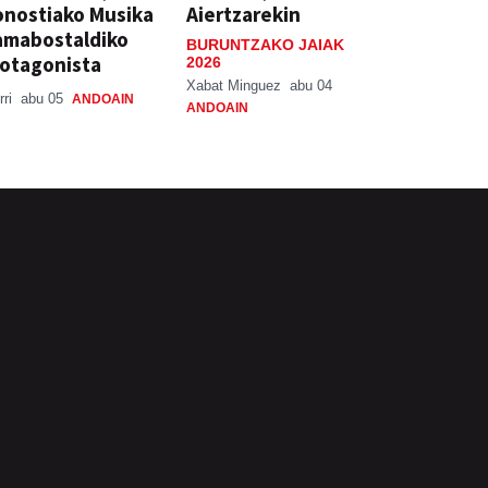
nostiako Musika
Aiertzarekin
amabostaldiko
BURUNTZAKO JAIAK
otagonista
2026
Xabat Minguez
abu 04
rri
abu 05
ANDOAIN
ANDOAIN