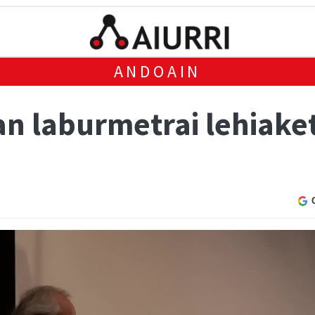
ANDOAIN
n laburmetrai lehiaket