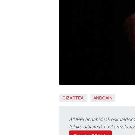
GIZARTEA
ANDOAIN
AIURRI hedabideak eskualdeko n
tokiko albisteak euskaraz lan