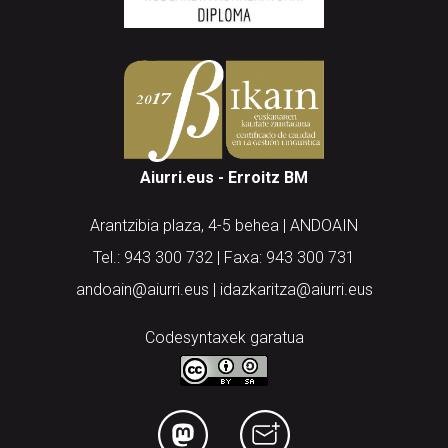
Aiurri.eus - Erroitz BM
Arantzibia plaza, 4-5 behea | ANDOAIN
Tel.: 943 300 732 | Faxa: 943 300 731
andoain@aiurri.eus | idazkaritza@aiurri.eus
Codesyntaxek garatua