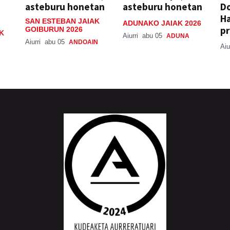
asteburu honetan
asteburu honetan
Do
H
SAN ESTEBAN JAIAK
ADUNAKO JAIAK 2026
pr
GOIBURUN 2026
K
Aiurri
abu 05
ADUNA
Aiurri
abu 05
ANDOAIN
Aiu