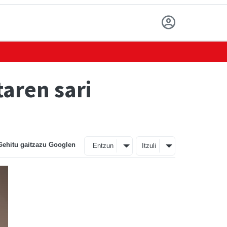
aren sari
Gehitu gaitzazu Googlen
Entzun
Itzuli