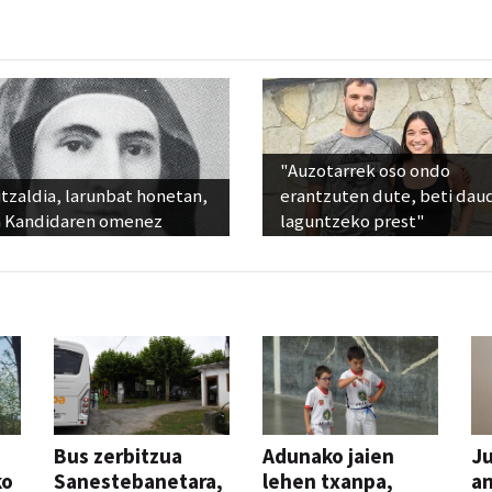
"Auzotarrek oso ondo
tzaldia, larunbat honetan,
erantzuten dute, beti dau
 Kandidaren omenez
laguntzeko prest"
Bus zerbitzua
Adunako jaien
Ju
ko
Sanestebanetara,
lehen txanpa,
an