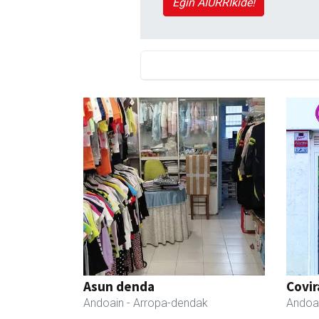
Egin AIURRIkide!
Asun denda
Covir
Andoain
- Arropa-dendak
Andoa