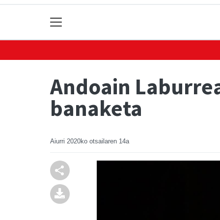
Andoain Laburrea
banaketa
Aiurri
2020ko otsailaren 14a