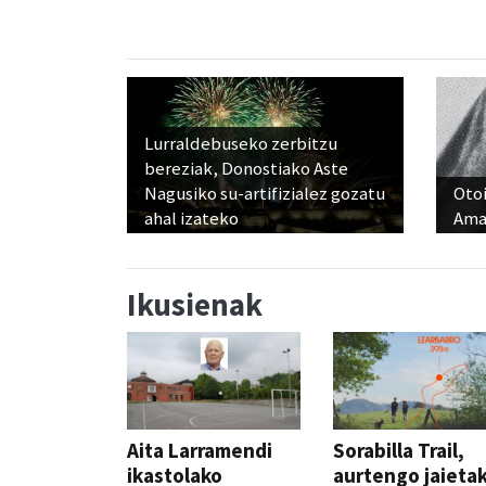
Lurraldebuseko zerbitzu
bereziak, Donostiako Aste
Nagusiko su-artifizialez gozatu
Otoi
ahal izateko
Ama
Ikusienak
Aita Larramendi
Sorabilla Trail,
ikastolako
aurtengo jaieta