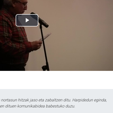
ortasun hitzak jaso eta zabaltzen ditu. Harpidedun eginda,
tzen dituen komunikabidea babestuko duzu.