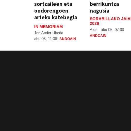
sortzaileen eta
berrikuntza
ondorengoen
nagusia
arteko katebegia
SORABILLAKO JAIA
2026
IN MEMORIAM
Aiurri
abu 06, 07:00
Jon Ander Ubeda
ANDOAIN
abu 06, 11:38
ANDOAIN