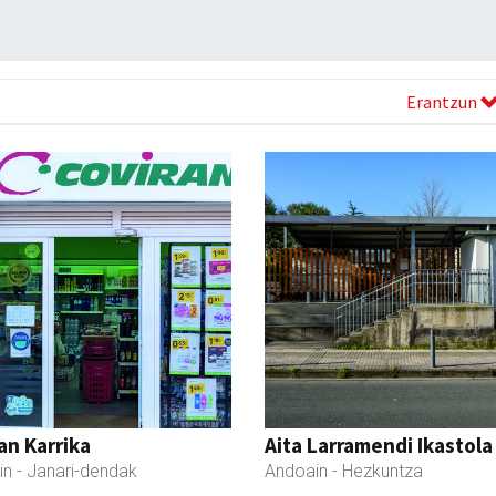
Erantzun
an Karrika
Aita Larramendi Ikastola
in
- Janari-dendak
Andoain
- Hezkuntza