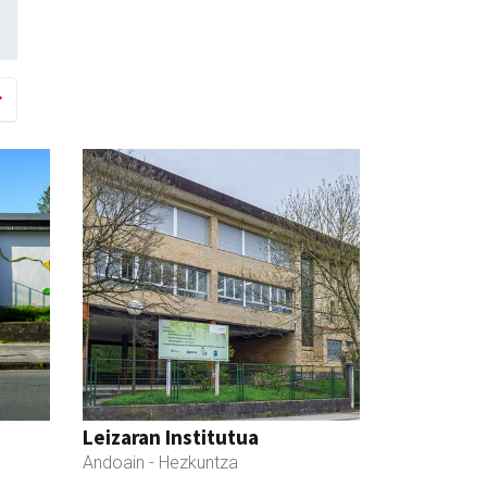
Leizaran Institutua
Andoain
- Hezkuntza