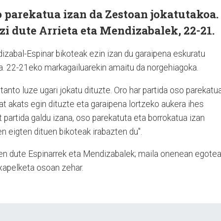
o parekatua izan da Zestoan jokatutakoa.
i dute Arrieta eta Mendizabalek, 22-21.
izabal-Espinar bikoteak ezin izan du garaipena eskuratu
a. 22-21eko markagailuarekin amaitu da norgehiagoka.
 tanto luze ugari jokatu dituzte. Oro har partida oso parekatu
at akats egin dituzte eta garaipena lortzeko aukera ihes
t partida galdu izana, oso parekatuta eta borrokatua izan
en eigten dituen bikoteak irabazten du".
ten dute Espinarrek eta Mendizabalek; maila onenean egote
txapelketa osoan zehar.