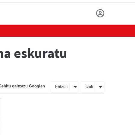
na eskuratu
Gehitu gaitzazu Googlen
Entzun
Itzuli