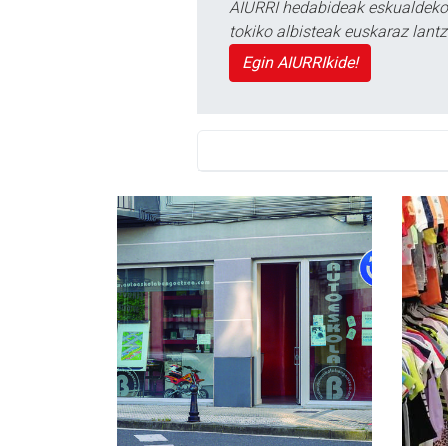
AIURRI hedabideak eskualdeko n
tokiko albisteak euskaraz lan
Egin AIURRIkide!