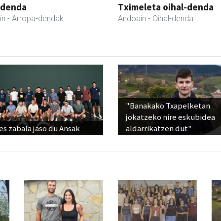
 denda
Tximeleta oihal-denda
in
- Arropa-dendak
Andoain
- Oihal-denda
"Banakako Txapelketan
jokatzeko nire eskubidea
s zabala jaso du Ansak
aldarrikatzen dut"