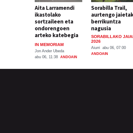
Aita Larramendi
Sorabilla Trail,
ikastolako
aurtengo jaieta
sortzaileen eta
berrikuntza
ondorengoen
nagusia
arteko katebegia
SORABILLAKO JAIA
2026
IN MEMORIAM
Aiurri
abu 06, 07:00
Jon Ander Ubeda
ANDOAIN
abu 06, 11:38
ANDOAIN