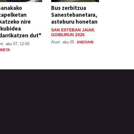
Banakako
Bus zerbitzua
xapelketan
Sanestebanetara,
katzeko nire
asteburu honetan
skubidea
SAN ESTEBAN JAIAK
darrikatzen dut"
GOIBURUN 2026
Aiurri
abu 05
ANDOAIN
rri
abu 07, 12:00
NIETA