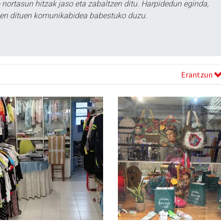
ortasun hitzak jaso eta zabaltzen ditu. Harpidedun eginda,
tzen dituen komunikabidea babestuko duzu.
Erantzun