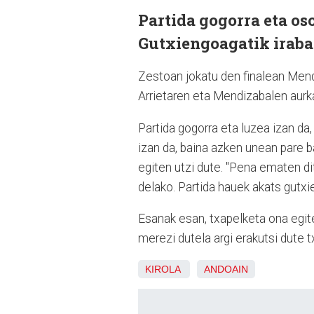
Partida gogorra eta os
Gutxiengoagatik irabaz
Zestoan jokatu den finalean Mend
Arrietaren eta Mendizabalen aurk
Partida gogorra eta luzea izan da,
izan da, baina azken unean pare b
egiten utzi dute. "Pena ematen di
delako. Partida hauek akats gutxi
Esanak esan, txapelketa ona egi
merezi dutela argi erakutsi dute 
KIROLA
ANDOAIN