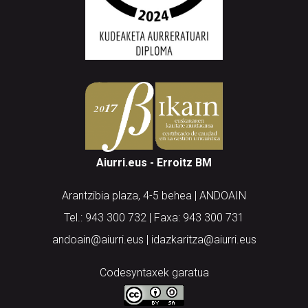
Aiurri.eus - Erroitz BM
Arantzibia plaza, 4-5 behea | ANDOAIN
Tel.: 943 300 732 | Faxa: 943 300 731
andoain@aiurri.eus | idazkaritza@aiurri.eus
Codesyntaxek garatua