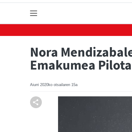
Nora Mendizabale
Emakumea Pilotar
Aiurri
2020ko otsailaren 15a