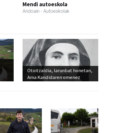
Mendi autoeskola
Andoain
- Autoeskolak
Otoitzaldia, larunbat honetan,
Ama Kandidaren omenez