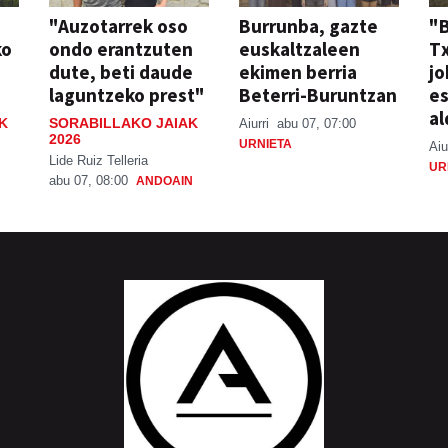
"Auzotarrek oso
Burrunba, gazte
"
ko
ondo erantzuten
euskaltzaleen
T
dute, beti daude
ekimen berria
jo
laguntzeko prest"
Beterri-Buruntzan
e
al
K
SORABILLAKO JAIAK
Aiurri
abu 07, 07:00
2026
URNIETA
Aiu
Lide Ruiz Telleria
UR
abu 07, 08:00
ANDOAIN