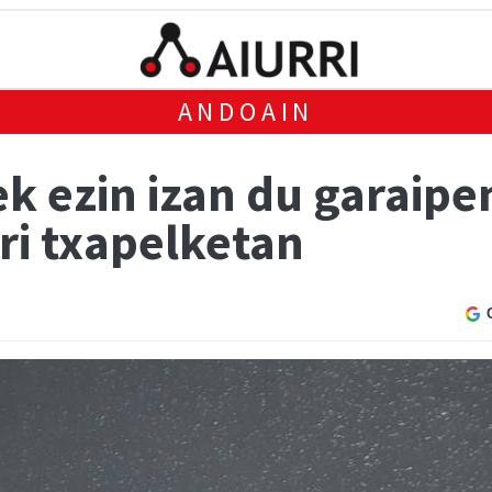
ANDOAIN
k ezin izan du garaipe
i txapelketan