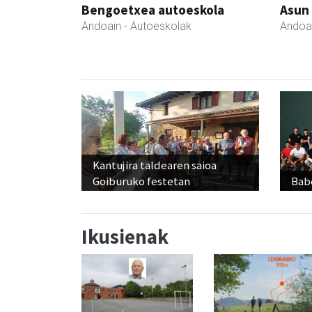
Bengoetxea autoeskola
Asun
Andoain
- Autoeskolak
Andoa
Kantujira taldearen saioa
Goiburuko festetan
Babe
Ikusienak