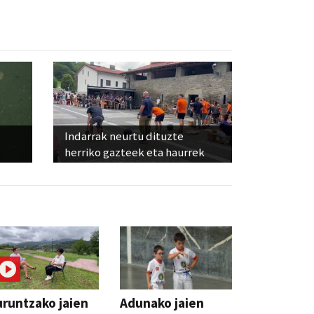
Indarrak neurtu dituzte
herriko gazteek eta haurrek
runtzako jaien
Adunako jaien