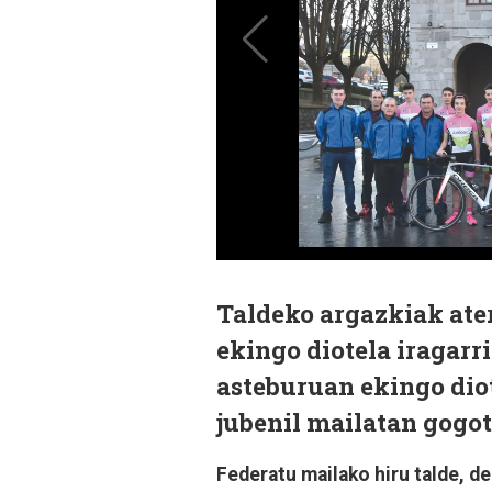
Taldeko argazkiak ater
ekingo diotela iragarr
asteburuan ekingo diot
jubenil mailatan gogot
Federatu mailako hiru talde, d