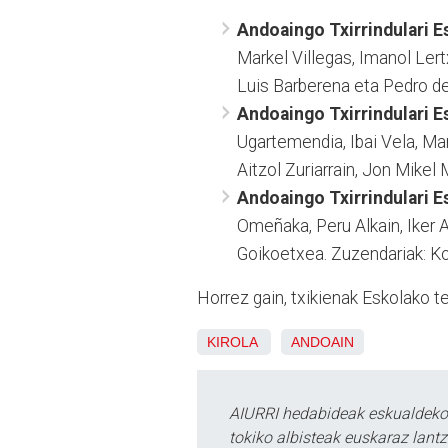
Andoaingo Txirrindulari Es
Markel Villegas, Imanol Ler
Luis Barberena eta Pedro d
Andoaingo Txirrindulari Es
Ugartemendia, Ibai Vela, Mar
Aitzol Zuriarrain, Jon Mikel M
Andoaingo Txirrindulari Es
Omeñaka, Peru Alkain, Iker A
Goikoetxea. Zuzendariak: K
Horrez gain, txikienak Eskolako tek
KIROLA
ANDOAIN
AIURRI hedabideak eskualdeko n
tokiko albisteak euskaraz lan