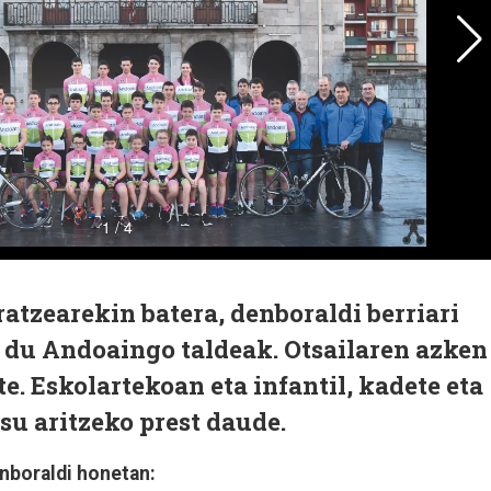
atzearekin batera, denboraldi berriari
i du Andoaingo taldeak. Otsailaren azken
e. Eskolartekoan eta infantil, kadete eta
su aritzeko prest daude.
enboraldi honetan: