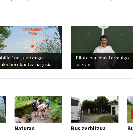
billa Trail, aurtengo
Pilota partidak Larraulgo
tako berrikuntza nagusia
jaietan
Naturan
Bus zerbitzua
Bu