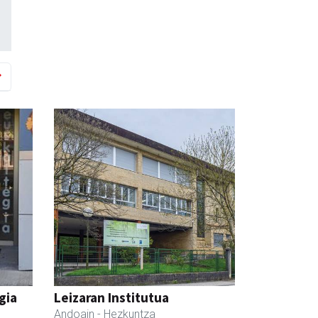
gia
Leizaran Institutua
Andoain
- Hezkuntza