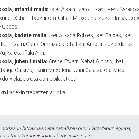
kola, infantil maila:
Ixiar Alkain, Izaro Etxarri, Peru Sarasola
txundi, Xuhar Etxezarreta, Oihan Mitxelena. Zuzendariak: Jos
e Godos.
kola, kadete maila:
Iker Atxaga Robles, Iker Balbas, Iker
kel Etxarri, Ganix Ormazabal eta Ekhi Arrieta. Zuzendariak:
ujika eta Iñaki Arin.
kola, jubenil maila:
Arene Etxarri, Xabat Alonso, Ibai
txaga Galarza, Ekain Mitxelena, Unai Galarza eta Mikel
oldo Velasco eta Jon Goikoetxea.
nikariekin trebatzen ari dira.
ortasun hitzak jaso eta zabaltzen ditu. Harpidedun eginda,
tzen dituen komunikabidea babestuko duzu.