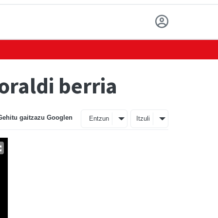
raldi berria
Gehitu gaitzazu Googlen
Entzun
Itzuli