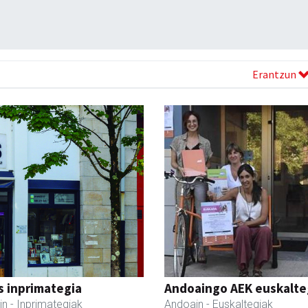
Erantzun
s inprimategia
Andoaingo AEK euskalte
in
- Inprimategiak
Andoain
- Euskaltegiak