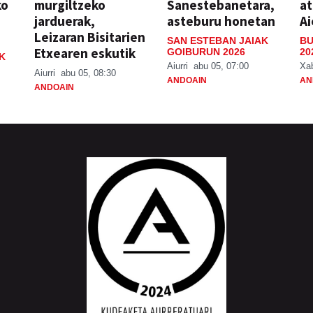
ko
murgiltzeko
Sanestebanetara,
at
jarduerak,
asteburu honetan
Ai
Leizaran Bisitarien
SAN ESTEBAN JAIAK
BU
Etxearen eskutik
GOIBURUN 2026
20
K
Aiurri
abu 05, 07:00
Xa
Aiurri
abu 05, 08:30
ANDOAIN
AN
ANDOAIN