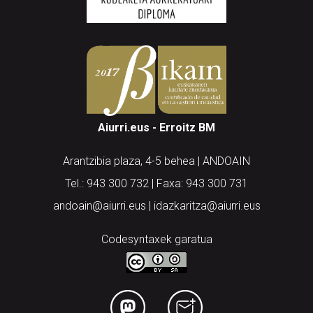
Aiurri.eus - Erroitz BM
Arantzibia plaza, 4-5 behea | ANDOAIN
Tel.: 943 300 732 | Faxa: 943 300 731
andoain@aiurri.eus | idazkaritza@aiurri.eus
Codesyntaxek garatua