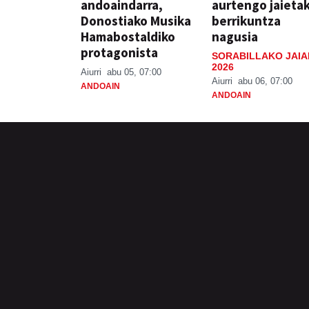
andoaindarra,
aurtengo jaieta
Donostiako Musika
berrikuntza
Hamabostaldiko
nagusia
protagonista
SORABILLAKO JAIA
2026
Aiurri
abu 05, 07:00
Aiurri
abu 06, 07:00
ANDOAIN
ANDOAIN