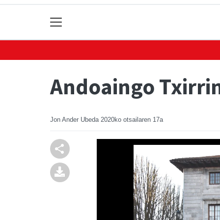
Andoaingo Txirrin
Jon Ander Ubeda
2020ko otsailaren 17a