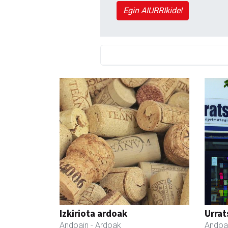
Egin AIURRIkide!
Izkiriota ardoak
Urrat
Andoain
- Ardoak
Andoa