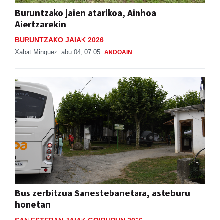
Buruntzako jaien atarikoa, Ainhoa
Aiertzarekin
BURUNTZAKO JAIAK 2026
Xabat Minguez
abu 04, 07:05
ANDOAIN
Bus zerbitzua Sanestebanetara, asteburu
honetan