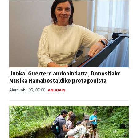
Junkal Guerrero andoaindarra, Donostiako
Musika Hamabostaldiko protagonista
Aiurri
abu 05, 07:00
ANDOAIN