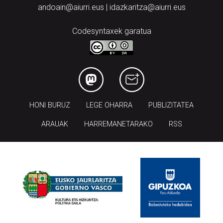
andoain@aiurri.eus | idazkaritza@aiurri.eus
Codesyntaxek garatua
HONI BURUZ
LEGE OHARRA
PUBLIZITATEA
ARAUAK
HARREMANETARAKO
RSS