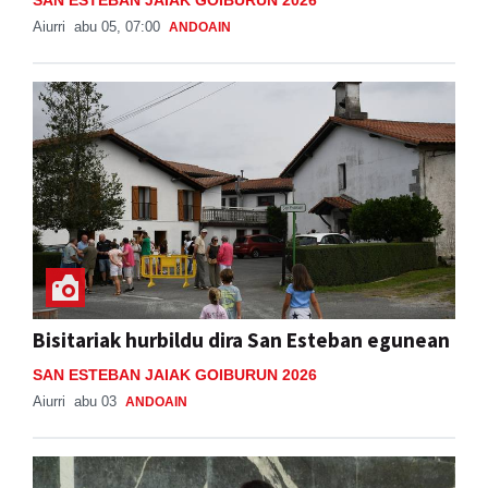
SAN ESTEBAN JAIAK GOIBURUN 2026
Aiurri
abu 05, 07:00
ANDOAIN
Bisitariak hurbildu dira San Esteban egunean
SAN ESTEBAN JAIAK GOIBURUN 2026
Aiurri
abu 03
ANDOAIN