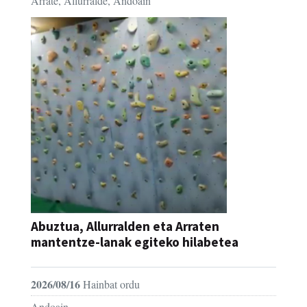
Arrate, Allurralde, Andoain
Abuztua, Allurralden eta Arraten
mantentze-lanak egiteko hilabetea
2026/08/16
Hainbat ordu
Andoain