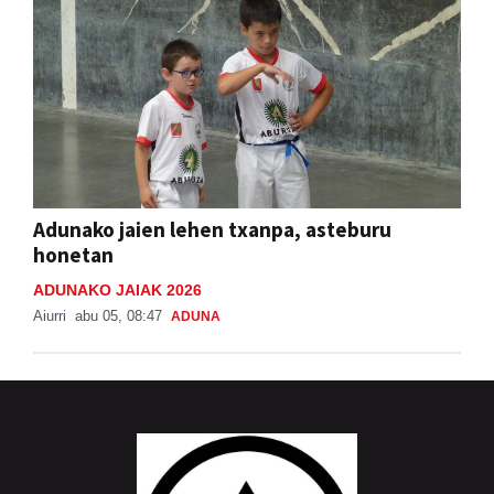
Adunako jaien lehen txanpa, asteburu
honetan
ADUNAKO JAIAK 2026
Aiurri
abu 05, 08:47
ADUNA