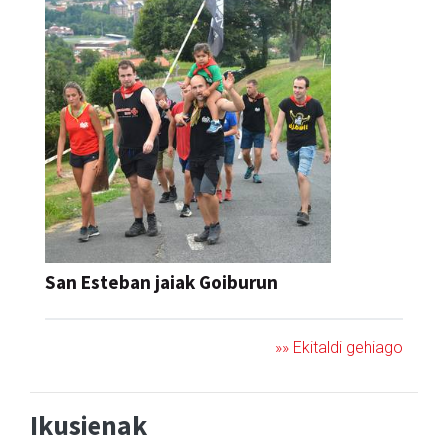
San Esteban jaiak Goiburun
»» Ekitaldi gehiago
Ikusienak