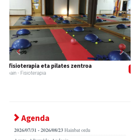
Previous
Next
Bengoetxea autoeskola
Andoain
- Autoeskolak
Agenda
2026/07/31 - 2026/08/23
Hainbat ordu