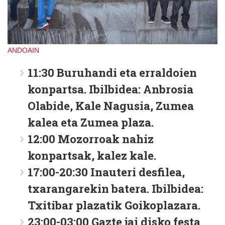
ANDOAIN
11:30 Buruhandi eta erraldoien
konpartsa. Ibilbidea: Anbrosia
Olabide, Kale Nagusia, Zumea
kalea eta Zumea plaza.
12:00 Mozorroak nahiz
konpartsak, kalez kale.
17:00-20:30 Inauteri desfilea,
txarangarekin batera. Ibilbidea:
Txitibar plazatik Goikoplazara.
23:00-03:00 Gazte jai disko festa