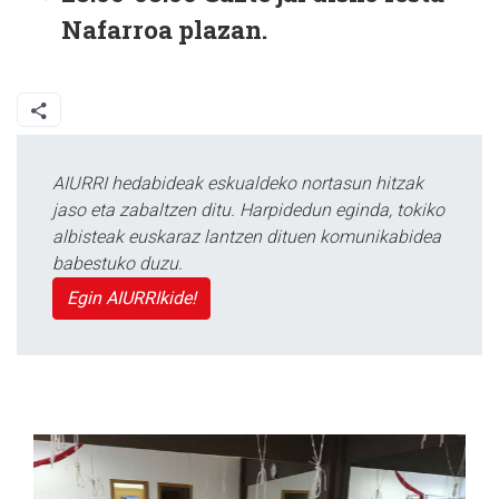
Nafarroa plazan.
AIURRI hedabideak eskualdeko nortasun hitzak
jaso eta zabaltzen ditu. Harpidedun eginda, tokiko
albisteak euskaraz lantzen dituen komunikabidea
babestuko duzu.
Egin AIURRIkide!