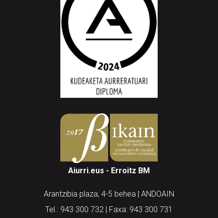
Aiurri.eus - Erroitz BM
Arantzibia plaza, 4-5 behea | ANDOAIN
Tel.: 943 300 732 | Faxa: 943 300 731