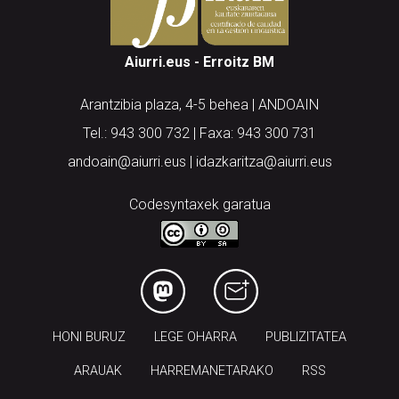
Aiurri.eus - Erroitz BM
Arantzibia plaza, 4-5 behea | ANDOAIN
Tel.: 943 300 732 | Faxa: 943 300 731
andoain@aiurri.eus | idazkaritza@aiurri.eus
Codesyntaxek garatua
HONI BURUZ
LEGE OHARRA
PUBLIZITATEA
ARAUAK
HARREMANETARAKO
RSS