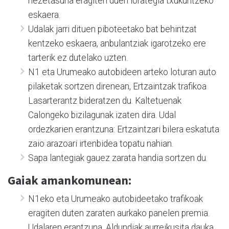
hezetasuna eragiten duen lorategia txukuntzeko
eskaera.
Udalak jarri dituen piboteetako bat behintzat
kentzeko eskaera, anbulantziak igarotzeko ere
tarterik ez dutelako uzten.
N1 eta Urumeako autobideen arteko loturan auto
pilaketak sortzen direnean, Ertzaintzak trafikoa
Lasarterantz bideratzen du. Kaltetuenak
Calongeko bizilagunak izaten dira. Udal
ordezkarien erantzuna: Ertzaintzari bilera eskatuta
zaio arazoari irtenbidea topatu nahian.
Sapa lantegiak gauez zarata handia sortzen du.
Gaiak amankomunean:
N1eko eta Urumeako autobideetako trafikoak
eragiten duten zaraten aurkako panelen premia.
Udalaren erantzuna, Aldundiak aurreikusita dauka