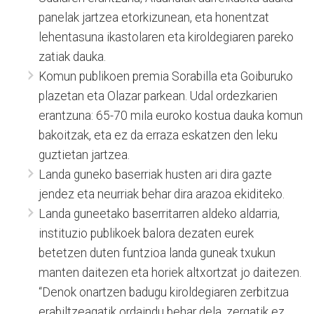
panelak jartzea etorkizunean, eta honentzat
lehentasuna ikastolaren eta kiroldegiaren pareko
zatiak dauka.
Komun publikoen premia Sorabilla eta Goiburuko
plazetan eta Olazar parkean. Udal ordezkarien
erantzuna: 65-70 mila euroko kostua dauka komun
bakoitzak, eta ez da erraza eskatzen den leku
guztietan jartzea.
Landa guneko baserriak husten ari dira gazte
jendez eta neurriak behar dira arazoa ekiditeko.
Landa guneetako baserritarren aldeko aldarria,
instituzio publikoek balora dezaten eurek
betetzen duten funtzioa landa guneak txukun
manten daitezen eta horiek altxortzat jo daitezen.
“Denok onartzen badugu kiroldegiaren zerbitzua
erabiltzeagatik ordaindu behar dela, zergatik ez