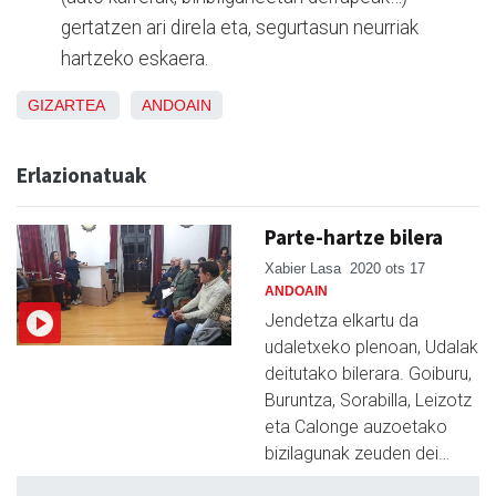
gertatzen ari direla eta, segurtasun neurriak
hartzeko eskaera.
GIZARTEA
ANDOAIN
Erlazionatuak
Parte-hartze bilera
Xabier Lasa
2020 ots 17
ANDOAIN
Jendetza elkartu da
udaletxeko plenoan, Udalak
deitutako bilerara. Goiburu,
Buruntza, Sorabilla, Leizotz
eta Calonge auzoetako
bizilagunak zeuden dei…