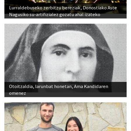
Lurraldebuseko zerbitzu bereziak, Donostiako Aste
Nagusiko su-artifizialez gozatu ahal izateko
Otoitzaldia, larunbat honetan, Ama Kandidaren
omenez