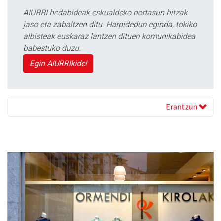
AIURRI hedabideak eskualdeko nortasun hitzak
jaso eta zabaltzen ditu. Harpidedun eginda, tokiko
albisteak euskaraz lantzen dituen komunikabidea
babestuko duzu.
Egin AIURRIkide!
Erantzun