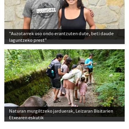
"Auzotarrek oso ondo erantzuten dute, beti daude
laguntzeko prest"
Naturan murgiltzeko jarduerak, Leizaran Bisitarien
Etxearen eskutik