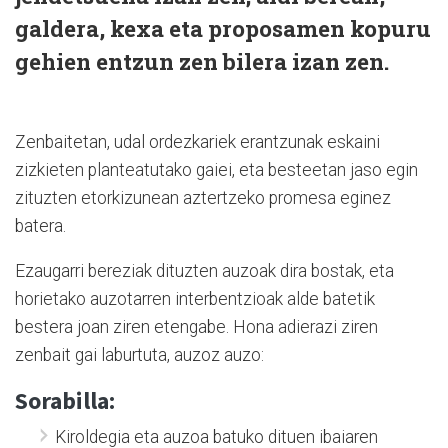
galdera, kexa eta proposamen kopuru
gehien entzun zen bilera izan zen.
Zenbaitetan, udal ordezkariek erantzunak eskaini
zizkieten planteatutako gaiei, eta besteetan jaso egin
zituzten etorkizunean aztertzeko promesa eginez
batera.
Ezaugarri bereziak dituzten auzoak dira bostak, eta
horietako auzotarren interbentzioak alde batetik
bestera joan ziren etengabe. Hona adierazi ziren
zenbait gai laburtuta, auzoz auzo:
Sorabilla:
Kiroldegia eta auzoa batuko dituen ibaiaren