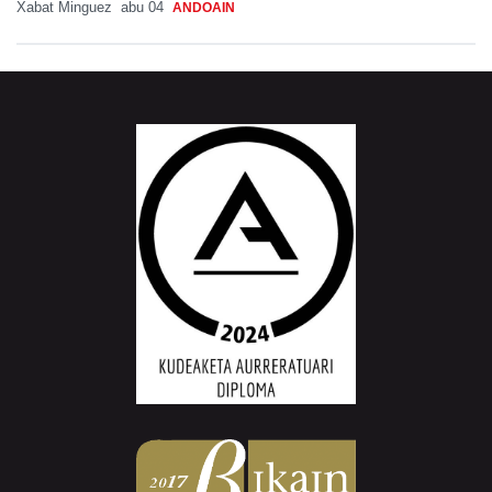
Xabat Minguez
abu 04
ANDOAIN