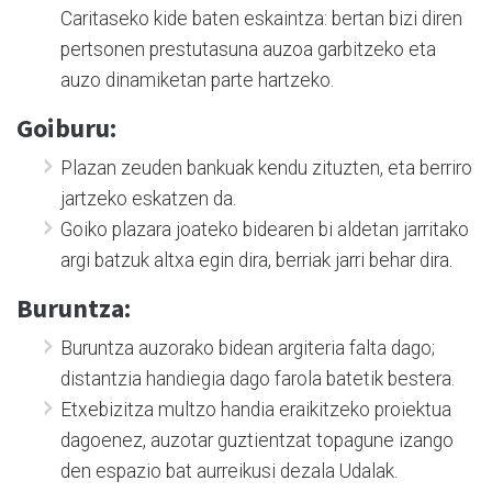
Caritaseko kide baten eskaintza: bertan bizi diren
pertsonen prestutasuna auzoa garbitzeko eta
auzo dinamiketan parte hartzeko.
Goiburu:
Plazan zeuden bankuak kendu zituzten, eta berriro
jartzeko eskatzen da.
Goiko plazara joateko bidearen bi aldetan jarritako
argi batzuk altxa egin dira, berriak jarri behar dira.
Buruntza:
Buruntza auzorako bidean argiteria falta dago;
distantzia handiegia dago farola batetik bestera.
Etxebizitza multzo handia eraikitzeko proiektua
dagoenez, auzotar guztientzat topagune izango
den espazio bat aurreikusi dezala Udalak.