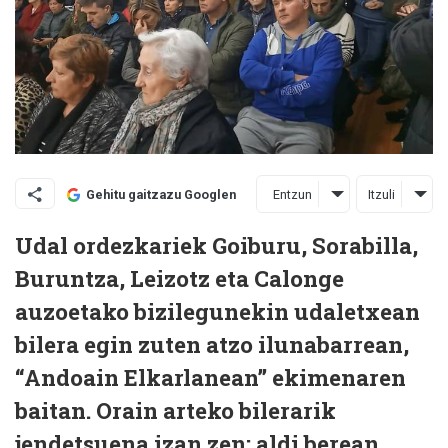
Entzun
Itzuli
Gehitu gaitzazu Googlen
Udal ordezkariek Goiburu, Sorabilla,
Buruntza, Leizotz eta Calonge
auzoetako bizilegunekin udaletxean
bilera egin zuten atzo ilunabarrean,
“Andoain Elkarlanean” ekimenaren
baitan. Orain arteko bilerarik
jendetsuena izan zen; aldi berean,