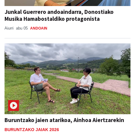
Junkal Guerrero andoaindarra, Donostiako
Musika Hamabostaldiko protagonista
Aiurri
abu 05
ANDOAIN
Buruntzako jaien atarikoa, Ainhoa Aiertzarekin
BURUNTZAKO JAIAK 2026