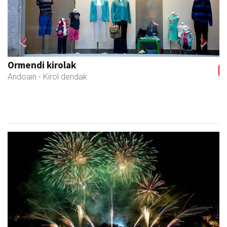
Previous
Next
Ormendi kirolak
Andoain
- Kirol dendak