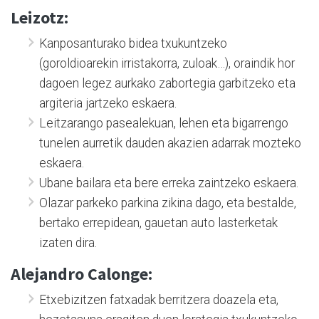
Leizotz:
Kanposanturako bidea txukuntzeko
(goroldioarekin irristakorra, zuloak…), oraindik hor
dagoen legez aurkako zabortegia garbitzeko eta
argiteria jartzeko eskaera.
Leitzarango pasealekuan, lehen eta bigarrengo
tunelen aurretik dauden akazien adarrak mozteko
eskaera.
Ubane bailara eta bere erreka zaintzeko eskaera.
Olazar parkeko parkina zikina dago, eta bestalde,
bertako errepidean, gauetan auto lasterketak
izaten dira.
Alejandro Calonge:
Etxebizitzen fatxadak berritzera doazela eta,