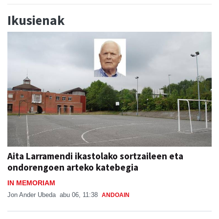
Ikusienak
Aita Larramendi ikastolako sortzaileen eta
ondorengoen arteko katebegia
IN MEMORIAM
Jon Ander Ubeda
abu 06, 11:38
ANDOAIN