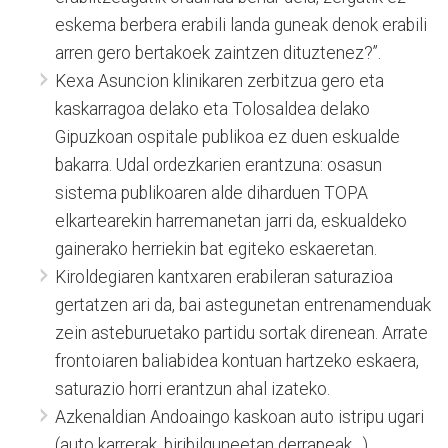
eskema berbera erabili landa guneak denok erabili
arren gero bertakoek zaintzen dituztenez?”.
Kexa Asuncion klinikaren zerbitzua gero eta
kaskarragoa delako eta Tolosaldea delako
Gipuzkoan ospitale publikoa ez duen eskualde
bakarra. Udal ordezkarien erantzuna: osasun
sistema publikoaren alde diharduen TOPA
elkartearekin harremanetan jarri da, eskualdeko
gainerako herriekin bat egiteko eskaeretan.
Kiroldegiaren kantxaren erabileran saturazioa
gertatzen ari da, bai astegunetan entrenamenduak
zein asteburuetako partidu sortak direnean. Arrate
frontoiaren baliabidea kontuan hartzeko eskaera,
saturazio horri erantzun ahal izateko.
Azkenaldian Andoaingo kaskoan auto istripu ugari
(auto karrerak, biribilguneetan derrapeak…)