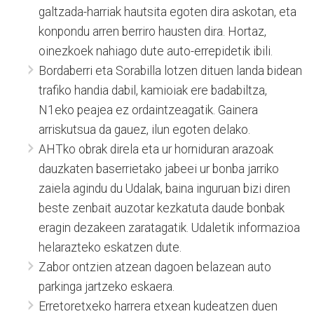
galtzada-harriak hautsita egoten dira askotan, eta
konpondu arren berriro hausten dira. Hortaz,
oinezkoek nahiago dute auto-errepidetik ibili.
Bordaberri eta Sorabilla lotzen dituen landa bidean
trafiko handia dabil, kamioiak ere badabiltza,
N1eko peajea ez ordaintzeagatik. Gainera
arriskutsua da gauez, ilun egoten delako.
AHTko obrak direla eta ur horniduran arazoak
dauzkaten baserrietako jabeei ur bonba jarriko
zaiela agindu du Udalak, baina inguruan bizi diren
beste zenbait auzotar kezkatuta daude bonbak
eragin dezakeen zaratagatik. Udaletik informazioa
helarazteko eskatzen dute.
Zabor ontzien atzean dagoen belazean auto
parkinga jartzeko eskaera.
Erretoretxeko harrera etxean kudeatzen duen