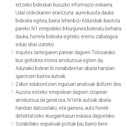
ertzeko bidexkari buruzko informazio eskaera.
Udal ordezkarien erantzuna: aurreikusita dauka
bidexka egitea, baina lehenbizi Aldundiak ikastola
pareko N1 errepideko bihurgunea bideratu beharra
dauka, horrela bidexka egiteko eremu zabalagoa
eduki ahal izateko.
Inquitex lantegiaren parean dagoen Tolosarako
bus geltokira iristea arriskutsua egiten da,
Adunako bidean bi norabideetan abaila handian
igarotzen baitira autoak.
Zabor edukiontzien inguruan arratoiak ibiltzen dira.
Auzora iristeko errepidean dagoen stopean
arriskutsua da geratzea, N1etik autoak abaila
handian datozelako, eta gainera, auto horiek
detektatzeko ikusgarritasun eskasa dagoelako.
Sorabillako espaloiak politak bai, baino bere