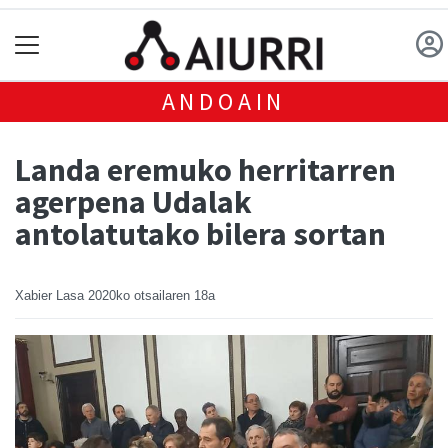
ANDOAIN
Landa eremuko herritarren
agerpena Udalak
antolatutako bilera sortan
Xabier Lasa
2020ko otsailaren 18a