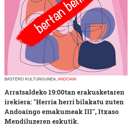
BASTERO KULTURGUNEA,
ANDOAIN
Arratsaldeko 19:00tan erakusketaren
irekiera: "Herria herri bilakatu zuten
Andoaingo emakumeak III", Itxaso
Mendiluzeren eskutik.