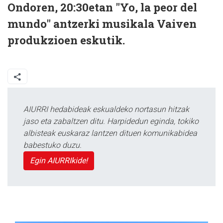
Ondoren, 20:30etan "Yo, la peor del
mundo" antzerki musikala Vaiven
produkzioen eskutik.
AIURRI hedabideak eskualdeko nortasun hitzak
jaso eta zabaltzen ditu. Harpidedun eginda, tokiko
albisteak euskaraz lantzen dituen komunikabidea
babestuko duzu.
Egin AIURRIkide!