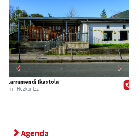
Previous
Next
Hiru Jatetxea
Andoain
- Tabernak
Agenda