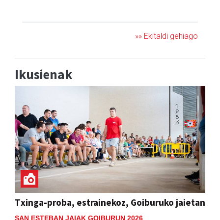
KONTZERTUA
»» Ekitaldi gehiago
Ikusienak
Txinga-proba, estrainekoz, Goiburuko jaietan
SAN ESTEBAN JAIAK GOIBURUN 2026