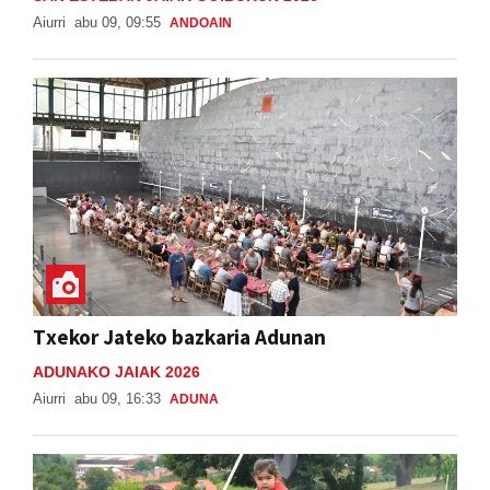
Aiurri
abu 09, 09:55
ANDOAIN
Txekor Jateko bazkaria Adunan
ADUNAKO JAIAK 2026
Aiurri
abu 09, 16:33
ADUNA