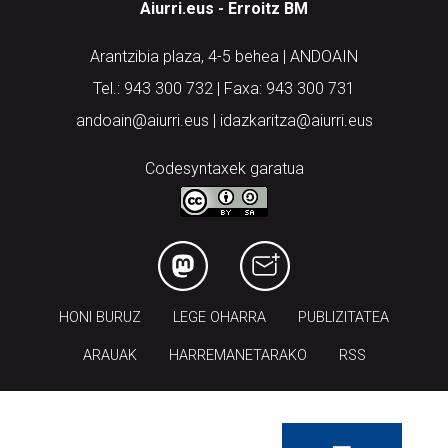
Aiurri.eus - Erroitz BM
Arantzibia plaza, 4-5 behea | ANDOAIN
Tel.: 943 300 732 | Faxa: 943 300 731
andoain@aiurri.eus | idazkaritza@aiurri.eus
Codesyntaxek garatua
HONI BURUZ
LEGE OHARRA
PUBLIZITATEA
ARAUAK
HARREMANETARAKO
RSS