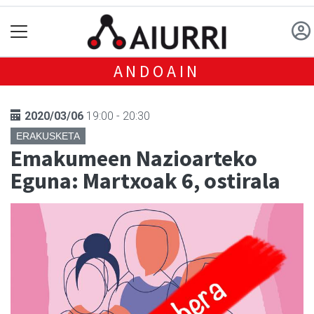
ANDOAIN
2020/03/06
19:00 - 20:30
ERAKUSKETA
Emakumeen Nazioarteko
Eguna: Martxoak 6, ostirala