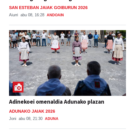
SAN ESTEBAN JAIAK GOIBURUN 2026
Aiurri
abu 08, 16:28
ANDOAIN
Adinekoei omenaldia Adunako plazan
ADUNAKO JAIAK 2026
Joni
abu 08, 21:30
ADUNA