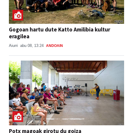
Gogoan hartu dute Katto Amilibia kultur
eragilea
Aiurri
abu 08, 13:24
ANDOAIN
Potx magoak girotu du goiza