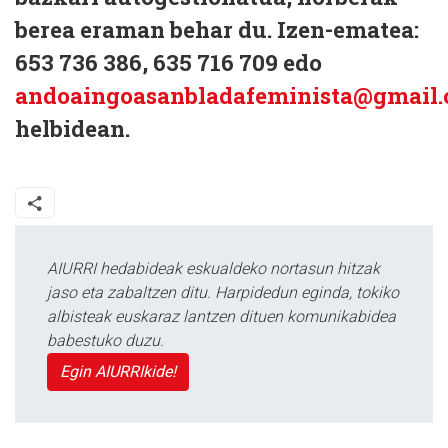
berea eraman behar du. Izen-ematea:
653 736 386, 635 716 709 edo
andoaingoasanbladafeminista@gmail
helbidean.
AIURRI hedabideak eskualdeko nortasun hitzak
jaso eta zabaltzen ditu. Harpidedun eginda, tokiko
albisteak euskaraz lantzen dituen komunikabidea
babestuko duzu.
Egin AIURRIkide!