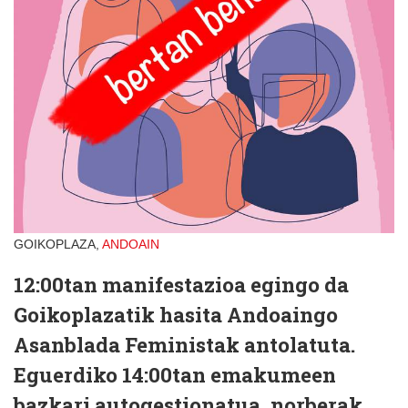
GOIKOPLAZA,
ANDOAIN
12:00tan manifestazioa egingo da
Goikoplazatik hasita Andoaingo
Asanblada Feministak antolatuta.
Eguerdiko 14:00tan emakumeen
bazkari autogestionatua, norberak