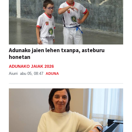
Adunako jaien lehen txanpa, asteburu
honetan
ADUNAKO JAIAK 2026
Aiurri
abu 05, 08:47
ADUNA