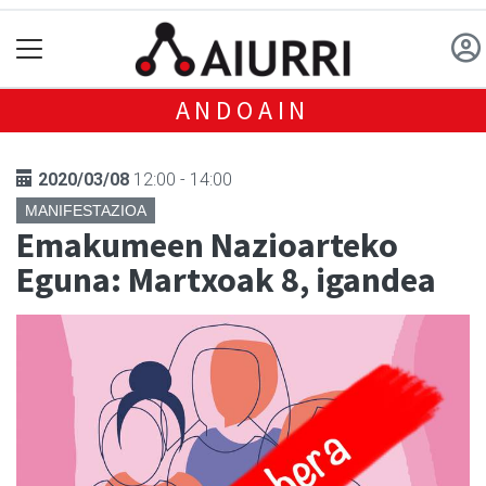
ANDOAIN
2020/03/08
12:00 - 14:00
MANIFESTAZIOA
Emakumeen Nazioarteko
Eguna: Martxoak 8, igandea