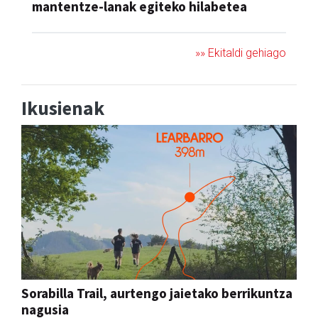
mantentze-lanak egiteko hilabetea
»» Ekitaldi gehiago
Ikusienak
Sorabilla Trail, aurtengo jaietako berrikuntza
nagusia