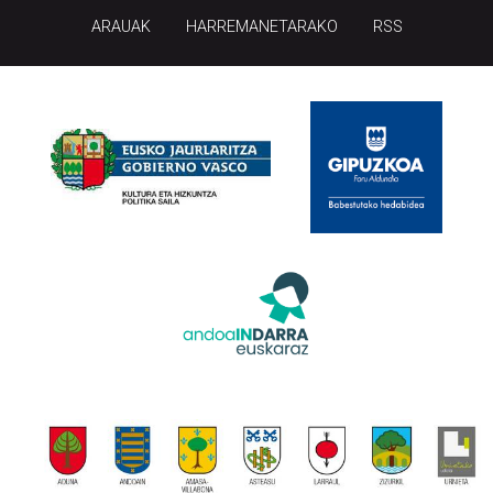
ARAUAK
HARREMANETARAKO
RSS