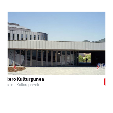
Previous
Next
Karrika auto konponketa
Andoain
- Auto konponketak