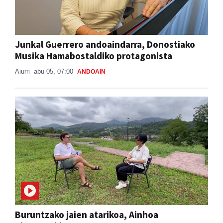
Junkal Guerrero andoaindarra, Donostiako
Musika Hamabostaldiko protagonista
Aiurri
abu 05, 07:00
ANDOAIN
Buruntzako jaien atarikoa, Ainhoa