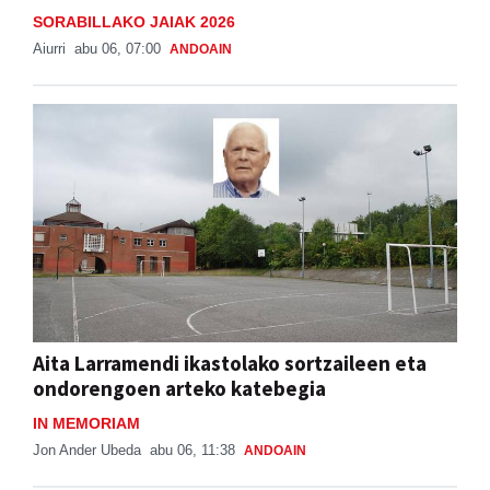
SORABILLAKO JAIAK 2026
Aiurri
abu 06, 07:00
ANDOAIN
Aita Larramendi ikastolako sortzaileen eta
ondorengoen arteko katebegia
IN MEMORIAM
Jon Ander Ubeda
abu 06, 11:38
ANDOAIN