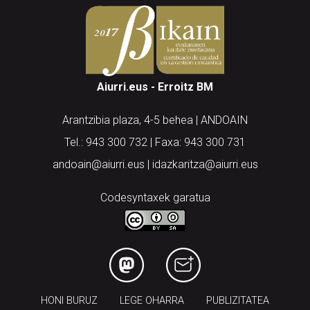
Aiurri.eus - Erroitz BM
Arantzibia plaza, 4-5 behea | ANDOAIN
Tel.: 943 300 732 | Faxa: 943 300 731
andoain@aiurri.eus | idazkaritza@aiurri.eus
Codesyntaxek garatua
HONI BURUZ
LEGE OHARRA
PUBLIZITATEA