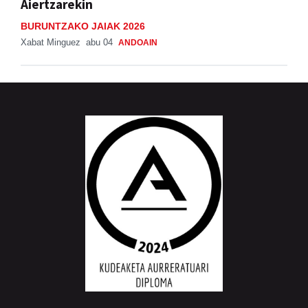
Aiertzarekin
BURUNTZAKO JAIAK 2026
Xabat Minguez
abu 04
ANDOAIN