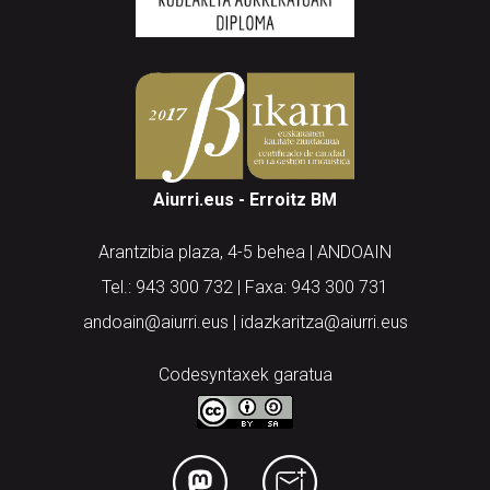
Aiurri.eus - Erroitz BM
Arantzibia plaza, 4-5 behea | ANDOAIN
Tel.: 943 300 732 | Faxa: 943 300 731
andoain@aiurri.eus | idazkaritza@aiurri.eus
Codesyntaxek garatua