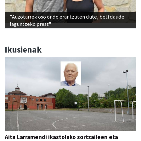
"Auzotarrek oso ondo erantzuten dute, beti daude
laguntzeko prest"
Ikusienak
Aita Larramendi ikastolako sortzaileen eta