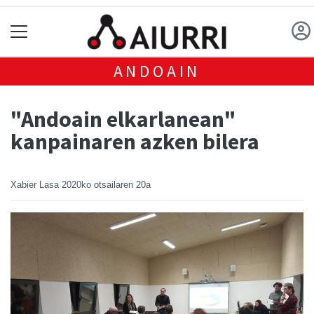
ANDOAIN
"Andoain elkarlanean"
kanpainaren azken bilera
Xabier Lasa
2020ko otsailaren 20a