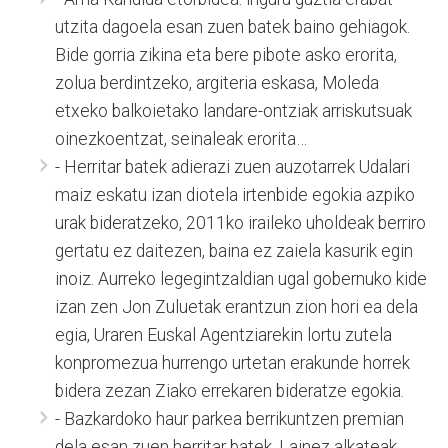
utzita dagoela esan zuen batek baino gehiagok.
Bide gorria zikina eta bere pibote asko erorita,
zolua berdintzeko, argiteria eskasa, Moleda
etxeko balkoietako landare-ontziak arriskutsuak
oinezkoentzat, seinaleak erorita…
- Herritar batek adierazi zuen auzotarrek Udalari
maiz eskatu izan diotela irtenbide egokia azpiko
urak bideratzeko, 2011ko iraileko uholdeak berriro
gertatu ez daitezen, baina ez zaiela kasurik egin
inoiz. Aurreko legegintzaldian ugal gobernuko kide
izan zen Jon Zuluetak erantzun zion hori ea dela
egia, Uraren Euskal Agentziarekin lortu zutela
konpromezua hurrengo urtetan erakunde horrek
bidera zezan Ziako errekaren bideratze egokia.
- Bazkardoko haur parkea berrikuntzen premian
dela esan zuen herritar batek. Lainez alkateak