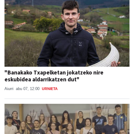
"Banakako Txapelketan jokatzeko nire
eskubidea aldarrikatzen dut"
Aiurri
abu 07, 12:00
URNIETA