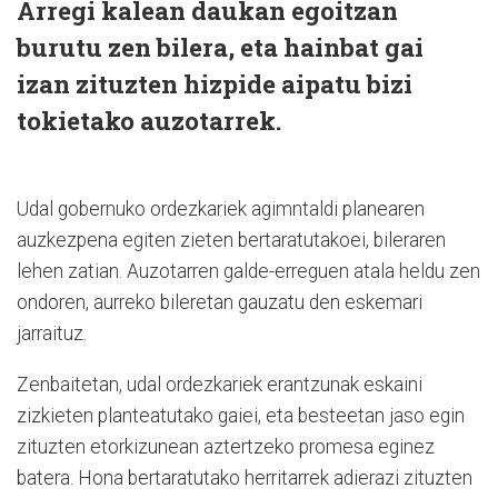
Arregi kalean daukan egoitzan
burutu zen bilera, eta hainbat gai
izan zituzten hizpide aipatu bizi
tokietako auzotarrek.
Udal gobernuko ordezkariek agimntaldi planearen
auzkezpena egiten zieten bertaratutakoei, bileraren
lehen zatian. Auzotarren galde-erreguen atala heldu zen
ondoren, aurreko bileretan gauzatu den eskemari
jarraituz.
Zenbaitetan, udal ordezkariek erantzunak eskaini
zizkieten planteatutako gaiei, eta besteetan jaso egin
zituzten etorkizunean aztertzeko promesa eginez
batera. Hona bertaratutako herritarrek adierazi zituzten