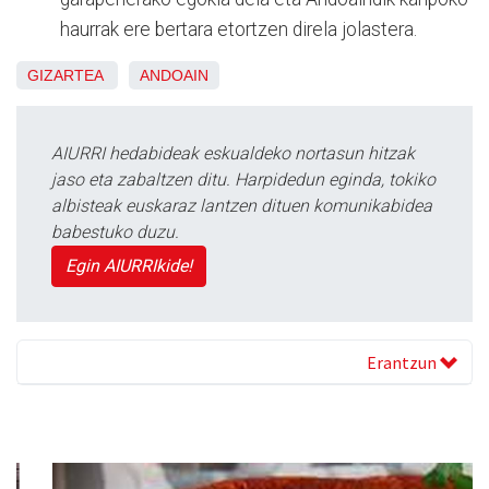
haurrak ere bertara etortzen direla jolastera.
GIZARTEA
ANDOAIN
AIURRI hedabideak eskualdeko nortasun hitzak
jaso eta zabaltzen ditu. Harpidedun eginda, tokiko
albisteak euskaraz lantzen dituen komunikabidea
babestuko duzu.
Egin AIURRIkide!
Erantzun