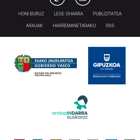
HONI BURUZ
LEGE OHARRA
PUBLIZITATEA
ARAUAK
HARREMANETARAKO
RSS