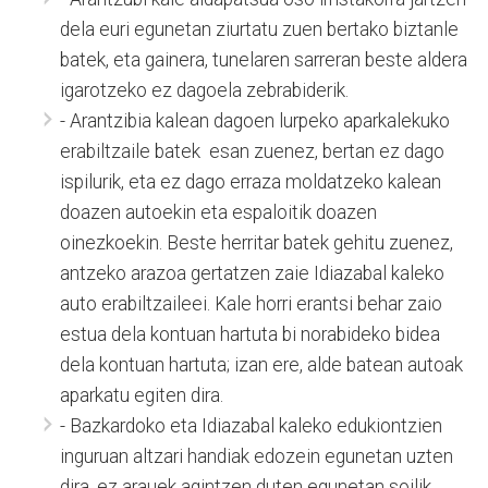
dela euri egunetan ziurtatu zuen bertako biztanle
batek, eta gainera, tunelaren sarreran beste aldera
igarotzeko ez dagoela zebrabiderik.
- Arantzibia kalean dagoen lurpeko aparkalekuko
erabiltzaile batek esan zuenez, bertan ez dago
ispilurik, eta ez dago erraza moldatzeko kalean
doazen autoekin eta espaloitik doazen
oinezkoekin. Beste herritar batek gehitu zuenez,
antzeko arazoa gertatzen zaie Idiazabal kaleko
auto erabiltzaileei. Kale horri erantsi behar zaio
estua dela kontuan hartuta bi norabideko bidea
dela kontuan hartuta; izan ere, alde batean autoak
aparkatu egiten dira.
- Bazkardoko eta Idiazabal kaleko edukiontzien
inguruan altzari handiak edozein egunetan uzten
dira, ez arauek agintzen duten egunetan soilik.