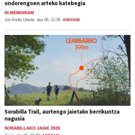
ondorengoen arteko katebegia
IN MEMORIAM
Jon Ander Ubeda
abu 06, 11:38
ANDOAIN
Sorabilla Trail, aurtengo jaietako berrikuntza
nagusia
SORABILLAKO JAIAK 2026