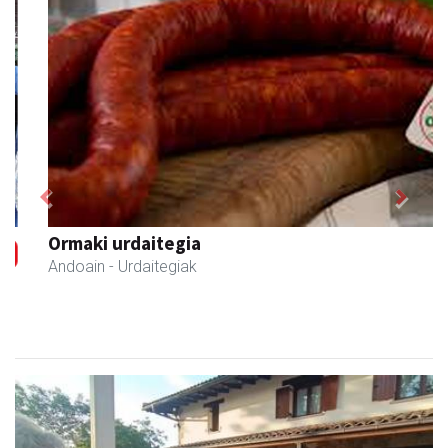
Previous
Next
Ormaki urdaitegia
Andoain
- Urdaitegiak