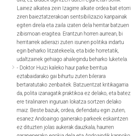
Lainez alkatea zein Izagirre alkate ordea bat etorri
ziren baieztatzerakoan sentsibilizazio kanpainak
egiten direla eta zaila izaten dela herritar batzuen
zibismoan eragitea. Erantzun horren aurrean, bi
herritarrek adierazi zuten isunen politika indartu
egin beharko litzatekeela, eta bide horretatik,
udaltzainek gehiago ahalegindu beharko luketela.
- Doktor Huizi kaleko haur parke berritua
eztabaidarako gai bihurtu zuten bilerara
bertaratutako zenbaitek. Batzuentzat kritikagarria
da, polita izanagatik praktikoa ez delako, eta batez
ere tiralinaren inguruan lokatza sortzen delako
maiz. Beste bazuk, ordea, defendatu egin zuten,
esanez Andoaingo gainerako parkeek eskaintzen
ez dituzten jolas aukerak dauzkala, haurren
garapenerako egokia dela eta Andoaindik kanpoko