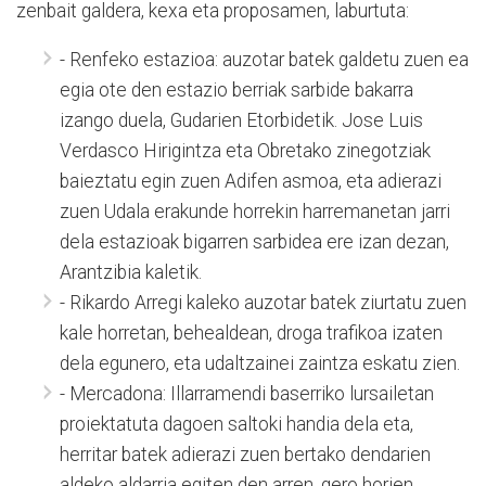
zenbait galdera, kexa eta proposamen, laburtuta:
- Renfeko estazioa: auzotar batek galdetu zuen ea
egia ote den estazio berriak sarbide bakarra
izango duela, Gudarien Etorbidetik. Jose Luis
Verdasco Hirigintza eta Obretako zinegotziak
baieztatu egin zuen Adifen asmoa, eta adierazi
zuen Udala erakunde horrekin harremanetan jarri
dela estazioak bigarren sarbidea ere izan dezan,
Arantzibia kaletik.
- Rikardo Arregi kaleko auzotar batek ziurtatu zuen
kale horretan, behealdean, droga trafikoa izaten
dela egunero, eta udaltzainei zaintza eskatu zien.
- Mercadona: Illarramendi baserriko lursailetan
proiektatuta dagoen saltoki handia dela eta,
herritar batek adierazi zuen bertako dendarien
aldeko aldarria egiten den arren, gero horien