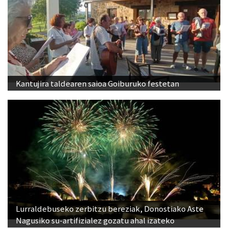
Kantujira taldearen saioa Goiburuko festetan
Lurraldebuseko zerbitzu bereziak, Donostiako Aste
Nagusiko su-artifizialez gozatu ahal izateko