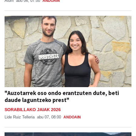
Aiurri
abu 06, 07:00
ANDOAIN
"Auzotarrek oso ondo erantzuten dute, beti
daude laguntzeko prest"
SORABILLAKO JAIAK 2026
Lide Ruiz Telleria
abu 07, 08:00
ANDOAIN