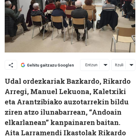
Entzun
Itzuli
Gehitu gaitzazu Googlen
Udal ordezkariak Bazkardo, Rikardo
Arregi, Manuel Lekuona, Kaletxiki
eta Arantzibiako auzotarrekin bildu
ziren atzo ilunabarrean, “Andoain
elkarlanean” kanpainaren baitan.
Aita Larramendi Ikastolak Rikardo