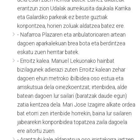
erantzun zion Udalak aurreikusita daukala Karrika
eta Galardiko parkeak ez beste guztiak
konpontzea, horien zoluak aldatzea batez ere.
- Nafarroa Plazaren eta anbulatorioaren artean
dagoen aparkalekuan brea bota eta berdintzea
eskatu zuen herritar batek.
- Erroitz kalea. Manuel Lekuonako hainbat
bizilagunek adierazi zuten Erroitz kalean zehar
dagoen ehun metroko ibilbidea oso estua eta
arriskutsua dela oinezkoentzat; irtenbidea, alde
batean dagoen lur sailari (baratzak daude egun)
zatia kentzea dela. Mari Jose Izagirre alkate ordea
bat etorri zen irtenbide horrekin, baina lur sailaren
jabearekin konponbidea topatzea zaila dagoela
ere aitortu zuen.
- Arantzubi kale aldapatsua oso irristakorra jartzen