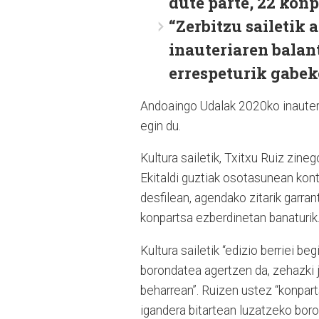
dute parte, 22 kon
“
Zerbitzu sailetik 
inauteriaren balant
errespeturik gabek
Andoaingo Udalak 2020ko inauteri
egin du.
Kultura sailetik, Txitxu Ruiz zine
Ekitaldi guztiak osotasunean konta
desfilean, agendako zitarik garra
konpartsa ezberdinetan banaturik
Kultura sailetik “edizio berriei b
borondatea agertzen da, zehazki j
beharrean”. Ruizen ustez “konpart
igandera bitartean luzatzeko bor