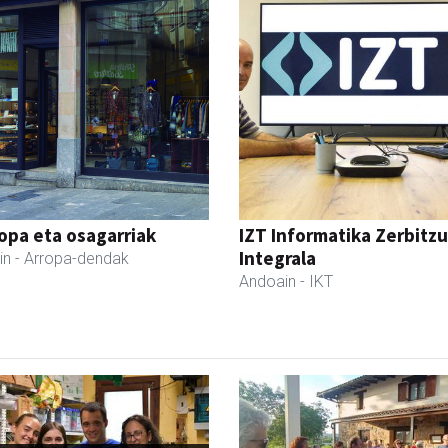
ropa eta osagarriak
IZT Informatika Zerbitzu
Integrala
in
- Arropa-dendak
Andoain
- IKT