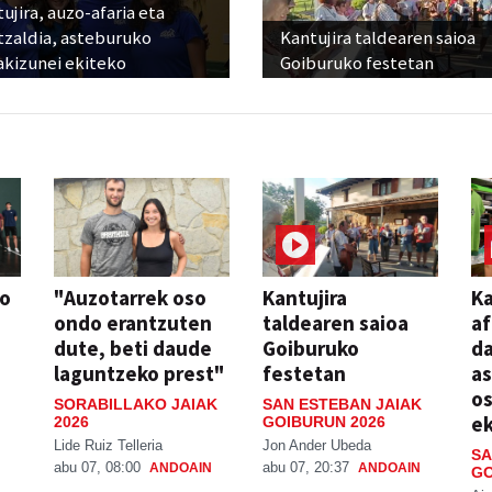
ujira, auzo-afaria eta
tzaldia, asteburuko
Kantujira taldearen saioa
akizunei ekiteko
Goiburuko festetan
so
"Auzotarrek oso
Kantujira
Ka
ondo erantzuten
taldearen saioa
af
dute, beti daude
Goiburuko
da
laguntzeko prest"
festetan
a
os
SORABILLAKO JAIAK
SAN ESTEBAN JAIAK
ek
2026
GOIBURUN 2026
Lide Ruiz Telleria
Jon Ander Ubeda
SA
abu 07, 08:00
abu 07, 20:37
ANDOAIN
ANDOAIN
GO