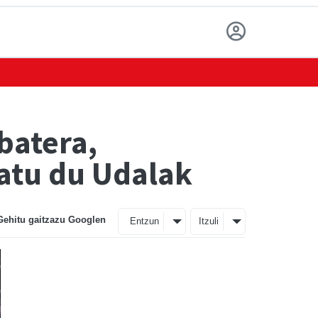
batera,
zatu du Udalak
Gehitu gaitzazu Googlen
Entzun
Itzuli