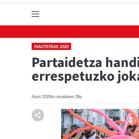
INAUTERIAK 2020
Partaidetza hand
errespetuzko jok
Aiurri
2020ko otsailaren 29a