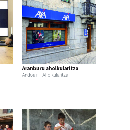
Aranburu aholkularitza
Andoain
- Aholkularitza