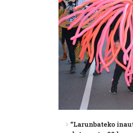
“
Larunbateko inaut