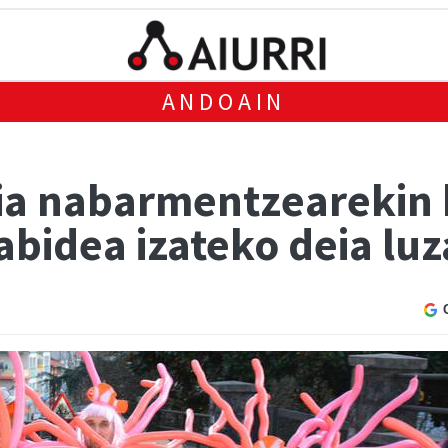
ANDOAIN
ia nabarmentzearekin 
abidea izateko deia lu