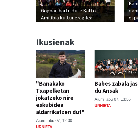
Kant
Gogoan hartu dute Katto
dan
Amilibia kultur eragilea
osp
Ikusienak
"Banakako
Babes zabala ja
Txapelketan
du Ansak
jokatzeko nire
Aiurri
abu 07, 13:55
eskubidea
URNIETA
aldarrikatzen dut"
Aiurri
abu 07, 12:00
URNIETA