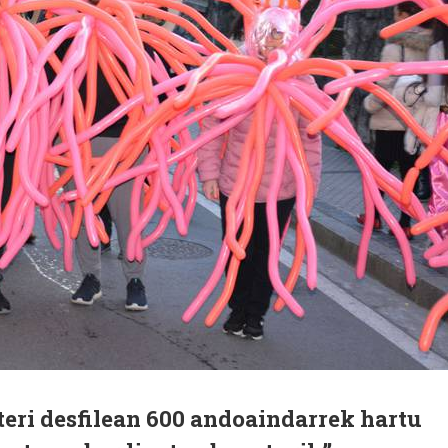
eri desfilean 600 andoaindarrek hartu