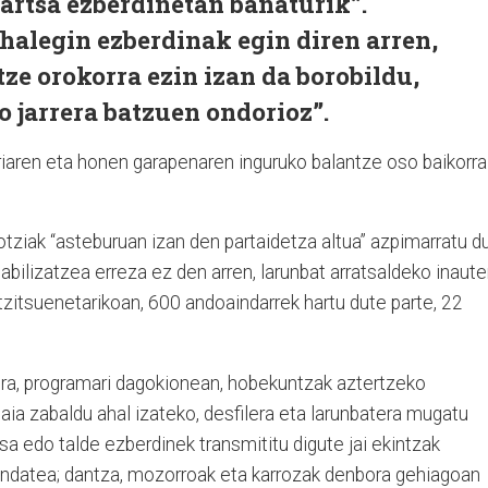
partsa ezberdinetan banaturik”.
ahalegin ezberdinak egin diren arren,
ze orokorra ezin izan da borobildu,
o jarrera batzuen ondorioz”.
aren eta honen garapenaren inguruko balantze oso baikorra
gotziak “asteburuan izan den partaidetza altua” azpimarratu du
bilizatzea erreza ez den arren, larunbat arratsaldeko inaute
ntzitsuenetarikoan, 600 andoaindarrek hartu dute parte, 22
.
egira, programari dagokionean, hobekuntzak aztertzeko
aia zabaldu ahal izateko, desfilera eta larunbatera mugatu
sa edo talde ezberdinek transmititu digute jai ekintzak
ondatea; dantza, mozorroak eta karrozak denbora gehiagoan