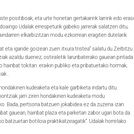
ste positiboak, eta urte honetan gertakaririk larririk edo eras
ndoaingo Udalak errespeturik gabeko jarrerak salatzen ditu,
indarren elkarbizitzan modu ezkorrean eragiten dutelarik.
at eta igande goizean zuen itxura tristea" salatu du Zerbitzu
tziak azaldu duenez, ostiraletik larunbaterako gauean pintada
iko hainbat tokitan: eraikin publiko eta pribatuetako hormak,
ziak…
 hondakinen kudeaketa eta kale garbiketa indartu ditu.
ontziak jarri ziren hondakinen kudeaketa modu
ko. Bada, pertsona batzuen jokabidea ez da zuzena izan.
unbat gauean, hainbat plaza eta parketan zabor ugari bota da
 batzuetan botiloia praktikatzeagatik". Udalak horrelako