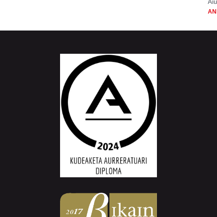
Aiu
AN