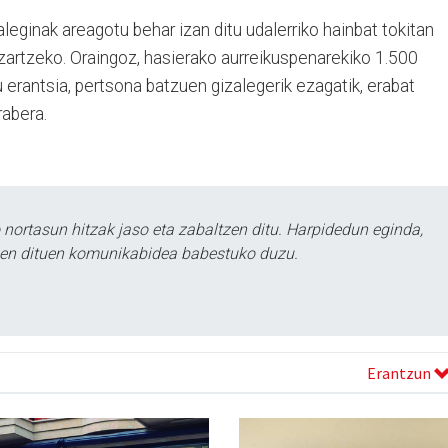
aleginak areagotu behar izan ditu udalerriko hainbat tokitan
zartzeko. Oraingoz, hasierako aurreikuspenarekiko 1.500
u erantsia, pertsona batzuen gizalegerik ezagatik, erabat
rabera.
ortasun hitzak jaso eta zabaltzen ditu. Harpidedun eginda,
tzen dituen komunikabidea babestuko duzu.
Erantzun