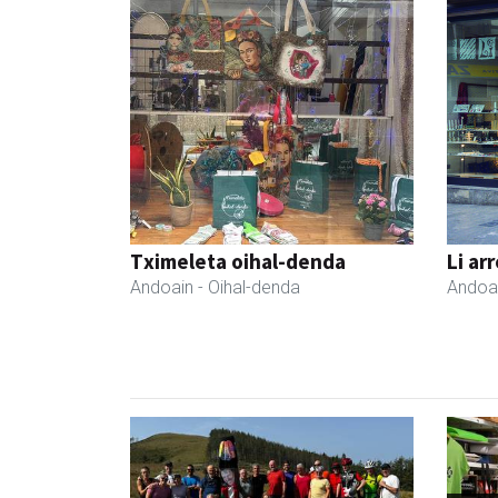
Tximeleta oihal-denda
Li ar
Andoain
- Oihal-denda
Andoa