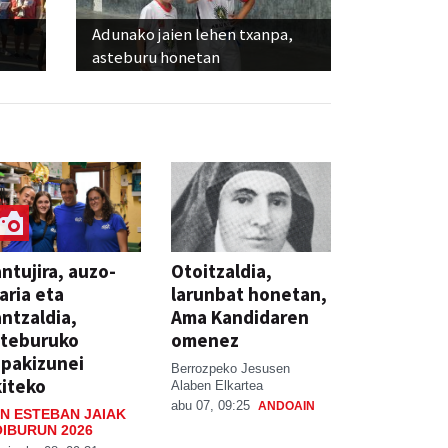
Adunako jaien lehen txanpa,
asteburu honetan
ntujira, auzo-
Otoitzaldia,
aria eta
larunbat honetan,
ntzaldia,
Ama Kandidaren
steburuko
omenez
pakizunei
Berrozpeko Jesusen
iteko
Alaben Elkartea
abu 07, 09:25
ANDOAIN
N ESTEBAN JAIAK
IBURUN 2026