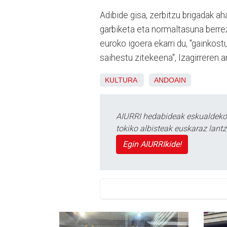
Adibide gisa, zerbitzu brigadak ah
garbiketa eta normaltasuna berre
euroko igoera ekarri du, "gainkost
saihestu zitekeena", Izagirreren a
KULTURA
ANDOAIN
AIURRI hedabideak eskualdeko n
tokiko albisteak euskaraz lan
Egin AIURRIkide!