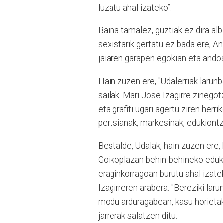
luzatu ahal izateko”.
Baina tamalez, guztiak ez dira albi
sexistarik gertatu ez bada ere, A
jaiaren garapen egokian eta andoa
Hain zuzen ere, "Udalerriak larunb
sailak. Mari Jose Izagirre zinego
eta grafiti ugari agertu ziren herr
pertsianak, markesinak, edukiont
Bestalde, Udalak, hain zuzen ere,
Goikoplazan behin-behineko eduki
eraginkorragoan burutu ahal izate
Izagirreren arabera: "Bereziki lar
modu arduragabean, kasu horietako
jarrerak salatzen ditu.