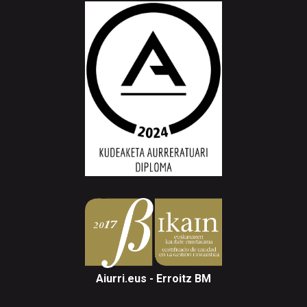
Aiurri.eus - Erroitz BM