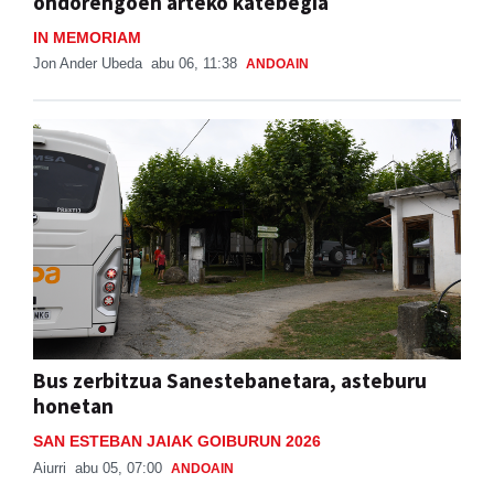
ondorengoen arteko katebegia
IN MEMORIAM
Jon Ander Ubeda
abu 06, 11:38
ANDOAIN
Bus zerbitzua Sanestebanetara, asteburu
honetan
SAN ESTEBAN JAIAK GOIBURUN 2026
Aiurri
abu 05, 07:00
ANDOAIN