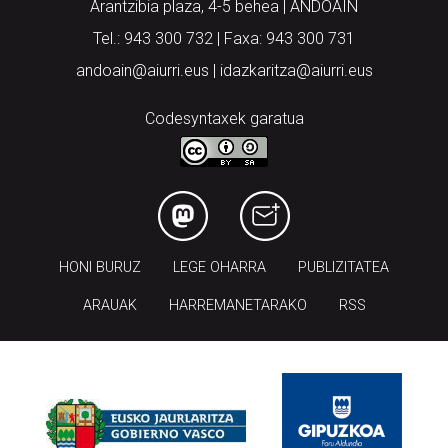
Arantzibia plaza, 4-5 behea | ANDOAIN
Tel.: 943 300 732 | Faxa: 943 300 731
andoain@aiurri.eus | idazkaritza@aiurri.eus
Codesyntaxek garatua
HONI BURUZ
LEGE OHARRA
PUBLIZITATEA
ARAUAK
HARREMANETARAKO
RSS