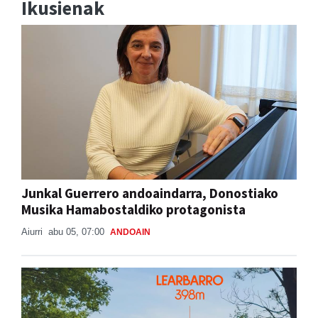
Ikusienak
Junkal Guerrero andoaindarra, Donostiako
Musika Hamabostaldiko protagonista
Aiurri
abu 05, 07:00
ANDOAIN