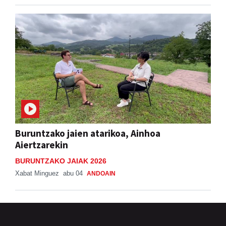
Buruntzako jaien atarikoa, Ainhoa
Aiertzarekin
BURUNTZAKO JAIAK 2026
Xabat Minguez
abu 04
ANDOAIN