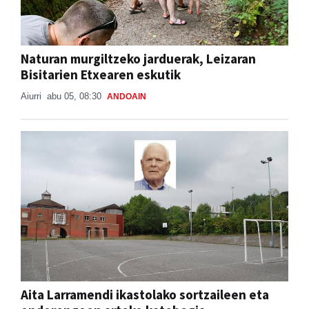
Naturan murgiltzeko jarduerak, Leizaran
Bisitarien Etxearen eskutik
Aiurri
abu 05, 08:30
ANDOAIN
Aita Larramendi ikastolako sortzaileen eta