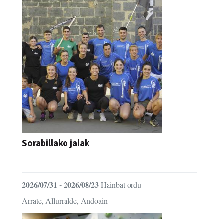
Sorabillako jaiak
FESTAK
2026/07/31 - 2026/08/23
Hainbat ordu
Arrate, Allurralde, Andoain