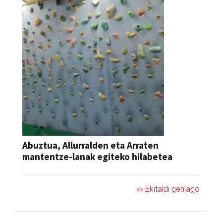
Abuztua, Allurralden eta Arraten
mantentze-lanak egiteko hilabetea
»» Ekitaldi gehiago