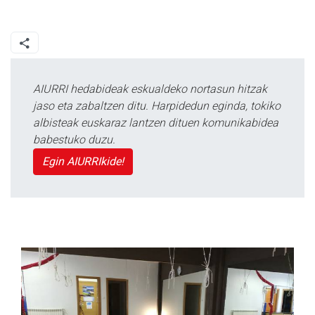
AIURRI hedabideak eskualdeko nortasun hitzak
jaso eta zabaltzen ditu. Harpidedun eginda, tokiko
albisteak euskaraz lantzen dituen komunikabidea
babestuko duzu.
Egin AIURRIkide!