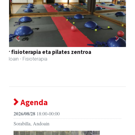
Previous
Next
Xixori belar-denda
Andoain
- Belar-denda
Agenda
2026/08/28
18:00-00:00
Sorabilla, Andoain