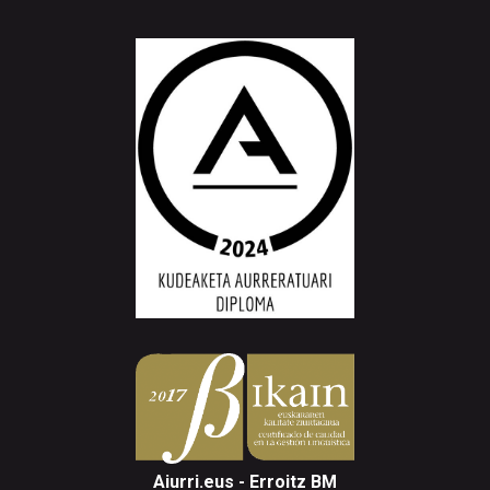
Aiurri.eus - Erroitz BM