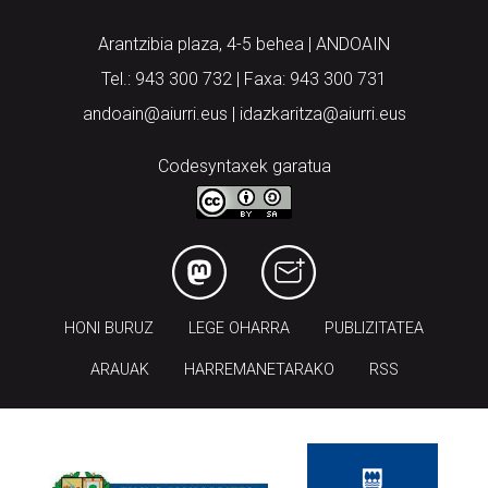
Arantzibia plaza, 4-5 behea | ANDOAIN
Tel.: 943 300 732 | Faxa: 943 300 731
andoain@aiurri.eus | idazkaritza@aiurri.eus
Codesyntaxek garatua
HONI BURUZ
LEGE OHARRA
PUBLIZITATEA
ARAUAK
HARREMANETARAKO
RSS