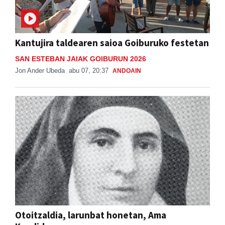
Kantujira taldearen saioa Goiburuko festetan
SAN ESTEBAN JAIAK GOIBURUN 2026
Jon Ander Ubeda
abu 07, 20:37
ANDOAIN
Otoitzaldia, larunbat honetan, Ama