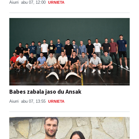
Aiurri
abu 07, 12:00
URNIETA
Babes zabala jaso du Ansak
Aiurri
abu 07, 13:55
URNIETA