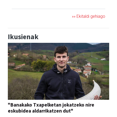
KONTZERTUA
»» Ekitaldi gehiago
Ikusienak
"Banakako Txapelketan jokatzeko nire
eskubidea aldarrikatzen dut"