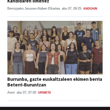
Kandidaren omenez
Berrozpeko Jesusen Alaben Elkartea
abu 07, 09:25
ANDOAIN
Burrunba, gazte euskaltzaleen ekimen berria
Beterri-Buruntzan
Aiurri
abu 07, 07:00
URNIETA