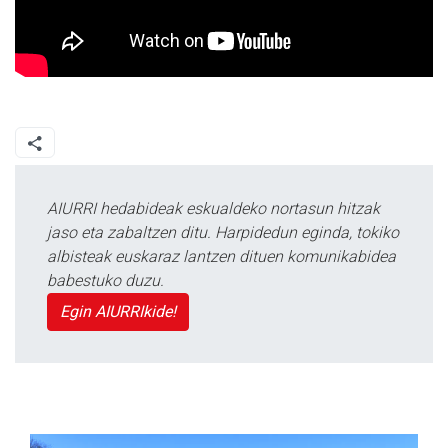
AIURRI hedabideak eskualdeko nortasun hitzak
jaso eta zabaltzen ditu. Harpidedun eginda, tokiko
albisteak euskaraz lantzen dituen komunikabidea
babestuko duzu.
Egin AIURRIkide!