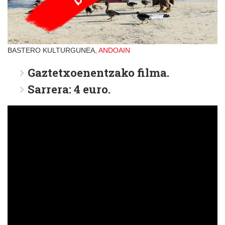
BASTERO KULTURGUNEA,
ANDOAIN
Gaztetxoenentzako filma.
Sarrera: 4 euro.