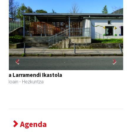
Previous
Next
Stop liburu-denda
Andoain
- Liburu-dendak
Agenda