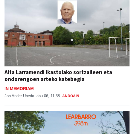
Aita Larramendi ikastolako sortzaileen eta
ondorengoen arteko katebegia
IN MEMORIAM
Jon Ander Ubeda
abu 06, 11:38
ANDOAIN