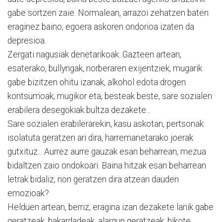
gabe sortzen zaie. Normalean, arrazoi zehatzen baten
eraginez baino, egoera askoren ondorioa izaten da
depresioa.
Zergati nagusiak denetarikoak. Gazteen artean,
esaterako, bullyngak, norberaren exijentziek, mugarik
gabe bizitzen ohitu izanak, alkohol edota drogen
kontsumoak, mugikor eta, besteak beste, sare sozialen
erabilera desegokiak bultza dezakete...
Sare sozialen erabilerarekin, kasu askotan, pertsonak
isolatuta geratzen ari dira, harremanetarako joerak
gutxituz... Aurrez aurre gauzak esan beharrean, mezua
bidaltzen zaio ondokoari. Baina hitzak esan beharrean
letrak bidaliz, non geratzen dira atzean dauden
emozioak?
Helduen artean, berriz, eragina izan dezakete lanik gabe
geratzeak, bakardadeak, alargun geratzeak, bikote