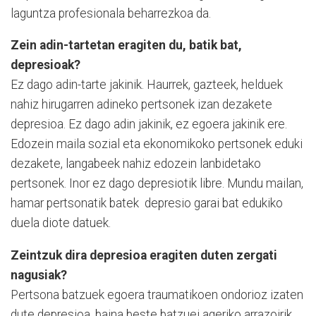
laguntza profesionala beharrezkoa da.
Zein adin-tartetan eragiten du, batik bat,
depresioak?
Ez dago adin-tarte jakinik. Haurrek, gazteek, helduek
nahiz hirugarren adineko pertsonek izan dezakete
depresioa. Ez dago adin jakinik, ez egoera jakinik ere.
Edozein maila sozial eta ekonomikoko pertsonek eduki
dezakete, langabeek nahiz edozein lanbidetako
pertsonek. Inor ez dago depresiotik libre. Mundu mailan,
hamar pertsonatik batek depresio garai bat edukiko
duela diote datuek.
Zeintzuk dira depresioa eragiten duten zergati
nagusiak?
Pertsona batzuek egoera traumatikoen ondorioz izaten
dute depresioa, baina beste batzuei ageriko arrazoirik