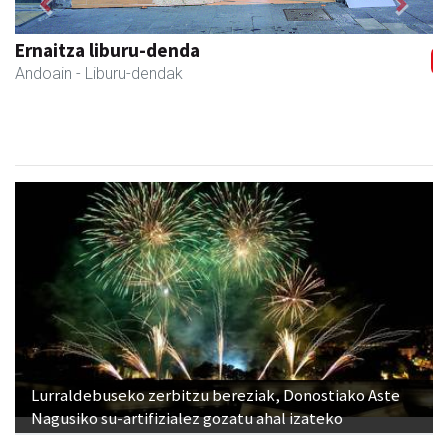
Previous
Next
Ernaitza liburu-denda
Andoain
- Liburu-dendak
Lurraldebuseko zerbitzu bereziak, Donostiako Aste
Nagusiko su-artifizialez gozatu ahal izateko