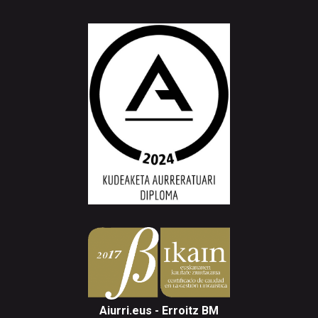
Aiurri.eus - Erroitz BM