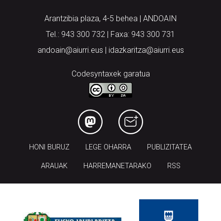
Arantzibia plaza, 4-5 behea | ANDOAIN
Tel.: 943 300 732 | Faxa: 943 300 731
andoain@aiurri.eus | idazkaritza@aiurri.eus
Codesyntaxek garatua
HONI BURUZ
LEGE OHARRA
PUBLIZITATEA
ARAUAK
HARREMANETARAKO
RSS