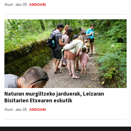
Aiurri
abu 05
ANDOAIN
Naturan murgiltzeko jarduerak, Leizaran
Bisitarien Etxearen eskutik
Aiurri
abu 05
ANDOAIN