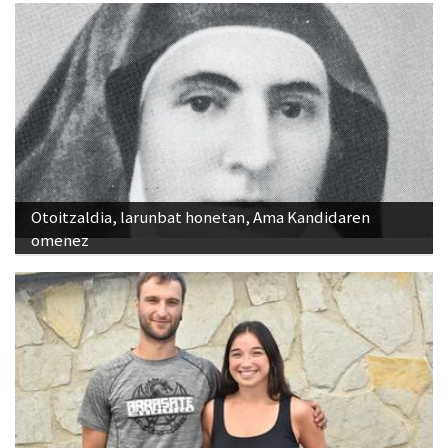
Otoitzaldia, larunbat honetan, Ama Kandidaren
omenez