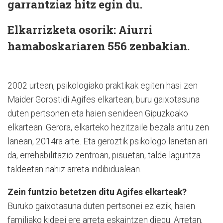
garrantziaz hitz egin du.
Elkarrizketa osorik: Aiurri
hamaboskariaren 556 zenbakian.
2002 urtean, psikologiako praktikak egiten hasi zen
Maider Gorostidi Agifes elkartean, buru gaixotasuna
duten pertsonen eta haien senideen Gipuzkoako
elkartean. Gerora, elkarteko hezitzaile bezala aritu zen
lanean, 2014ra arte. Eta geroztik psikologo lanetan ari
da, errehabilitazio zentroan, pisuetan, talde laguntza
taldeetan nahiz arreta indibidualean.
Zein funtzio betetzen ditu Agifes elkarteak?
Buruko gaixotasuna duten pertsonei ez ezik, haien
familiako kideei ere arreta eskaintzen diegu. Arretan,