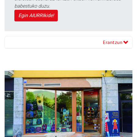
babestuko duzu.
Egin AIURRIkide!
Erantzun