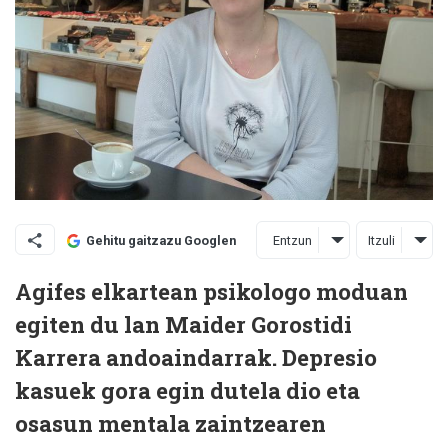
Entzun
Itzuli
Gehitu gaitzazu Googlen
Agifes elkartean psikologo moduan
egiten du lan Maider Gorostidi
Karrera andoaindarrak. Depresio
kasuek gora egin dutela dio eta
osasun mentala zaintzearen