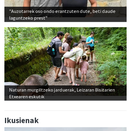
"Auzotarrek oso ondo erantzuten dute, beti daude
laguntzeko prest"
Naturan murgiltzeko jarduerak, Leizaran Bisitarien
Etxearen eskutik
Ikusienak