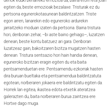
denok eduki beharreko emozioa da, baina etorri eta joan
egiten da, beste emozioak bezalaxe. Tristurak ez du
pertsona egunerokotasunean baldintzatzen. Triste
egon arren, lanarekin edo eguneroko ardurekin
jarraitzeko moduan izaten da pertsona. Baina tristura
hori, denboran zehar, –bi aste baino gehiago–, luzatzen
denean, beste kontu batzuez ari gara. Denboran
luzatzeaz gain, bakoitzaren bizitza mugatzen hasten
denean. Tristura sentsazio hori hain handia denean,
eguneroko bizitzan eragin egiten du eta baita
pentsamenduetan ere. Pentsamendu ezkorrak hasten
dira buruan bueltaka eta pentsamendua baldintzatuta
egotean, norberaren jokaera ere baldintzatu egiten da.
Horrek lan egitea, ikastea edota etxetik ateratzea
galerazten du, baita norberaren burua zaintzea ere.
Hortxe dago muga.