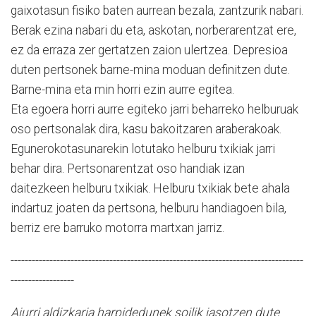
gaixotasun fisiko baten aurrean bezala, zantzurik nabari.
Berak ezina nabari du eta, askotan, norberarentzat ere,
ez da erraza zer gertatzen zaion ulertzea. Depresioa
duten pertsonek barne-mina moduan definitzen dute.
Barne-mina eta min horri ezin aurre egitea.
Eta egoera horri aurre egiteko jarri beharreko helburuak
oso pertsonalak dira, kasu bakoitzaren araberakoak.
Egunerokotasunarekin lotutako helburu txikiak jarri
behar dira. Pertsonarentzat oso handiak izan
daitezkeen helburu txikiak. Helburu txikiak bete ahala
indartuz joaten da pertsona, helburu handiagoen bila,
berriz ere barruko motorra martxan jarriz.
-----------------------------------------------------------------------------------
------------------
Aiurri aldizkaria harpidedunek soilik jasotzen dute