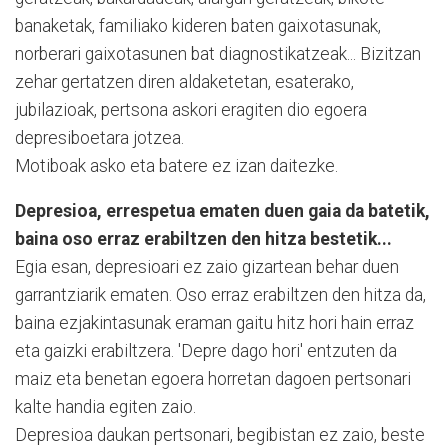
banaketak, familiako kideren baten gaixotasunak,
norberari gaixotasunen bat diagnostikatzeak... Bizitzan
zehar gertatzen diren aldaketetan, esaterako,
jubilazioak, pertsona askori eragiten dio egoera
depresiboetara jotzea.
Motiboak asko eta batere ez izan daitezke.
Depresioa, errespetua ematen duen gaia da batetik,
baina oso erraz erabiltzen den hitza bestetik...
Egia esan, depresioari ez zaio gizartean behar duen
garrantziarik ematen. Oso erraz erabiltzen den hitza da,
baina ezjakintasunak eraman gaitu hitz hori hain erraz
eta gaizki erabiltzera. 'Depre dago hori' entzuten da
maiz eta benetan egoera horretan dagoen pertsonari
kalte handia egiten zaio.
Depresioa daukan pertsonari, begibistan ez zaio, beste