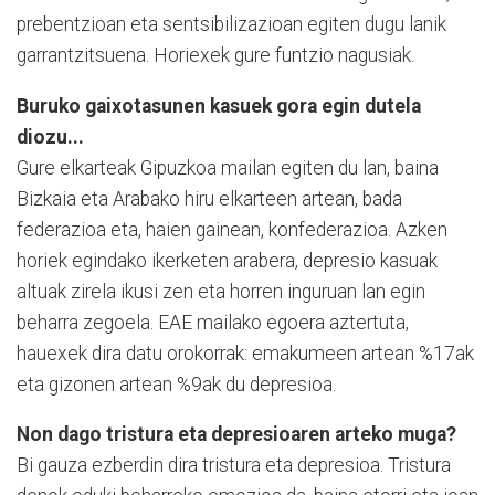
prebentzioan eta sentsibilizazioan egiten dugu lanik
garrantzitsuena. Horiexek gure funtzio nagusiak.
Buruko gaixotasunen kasuek gora egin dutela
diozu...
Gure elkarteak Gipuzkoa mailan egiten du lan, baina
Bizkaia eta Arabako hiru elkarteen artean, bada
federazioa eta, haien gainean, konfederazioa. Azken
horiek egindako ikerketen arabera, depresio kasuak
altuak zirela ikusi zen eta horren inguruan lan egin
beharra zegoela. EAE mailako egoera aztertuta,
hauexek dira datu orokorrak: emakumeen artean %17ak
eta gizonen artean %9ak du depresioa.
Non dago tristura eta depresioaren arteko muga?
Bi gauza ezberdin dira tristura eta depresioa. Tristura