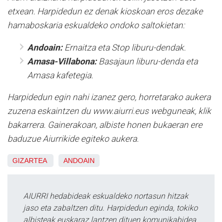
etxean. Harpidedun ez denak kioskoan eros dezake
hamaboskaria eskualdeko ondoko saltokietan:
Andoain:
Ernaitza eta Stop liburu-dendak.
Amasa-Villabona:
Basajaun liburu-denda eta
Amasa kafetegia.
Harpidedun egin nahi izanez gero, horretarako aukera
zuzena eskaintzen du www.aiurri.eus webguneak, klik
bakarrera. Gainerakoan, albiste honen bukaeran ere
baduzue Aiurrikide egiteko aukera.
GIZARTEA
ANDOAIN
AIURRI hedabideak eskualdeko nortasun hitzak
jaso eta zabaltzen ditu. Harpidedun eginda, tokiko
albisteak euskaraz lantzen dituen komunikabidea