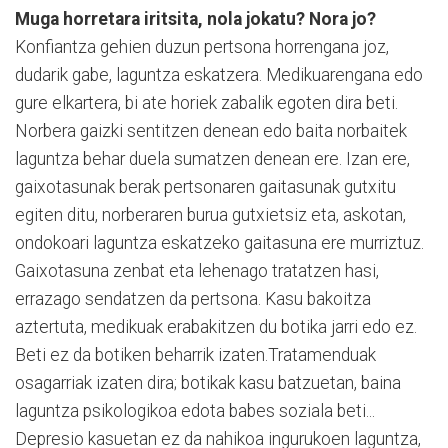
Muga horretara iritsita, nola jokatu? Nora jo?
Konfiantza gehien duzun pertsona horrengana joz,
dudarik gabe, laguntza eskatzera. Medikuarengana edo
gure elkartera, bi ate horiek zabalik egoten dira beti.
Norbera gaizki sentitzen denean edo baita norbaitek
laguntza behar duela sumatzen denean ere. Izan ere,
gaixotasunak berak pertsonaren gaitasunak gutxitu
egiten ditu, norberaren burua gutxietsiz eta, askotan,
ondokoari laguntza eskatzeko gaitasuna ere murriztuz.
Gaixotasuna zenbat eta lehenago tratatzen hasi,
errazago sendatzen da pertsona. Kasu bakoitza
aztertuta, medikuak erabakitzen du botika jarri edo ez.
Beti ez da botiken beharrik izaten.Tratamenduak
osagarriak izaten dira; botikak kasu batzuetan, baina
laguntza psikologikoa edota babes soziala beti...
Depresio kasuetan ez da nahikoa ingurukoen laguntza,