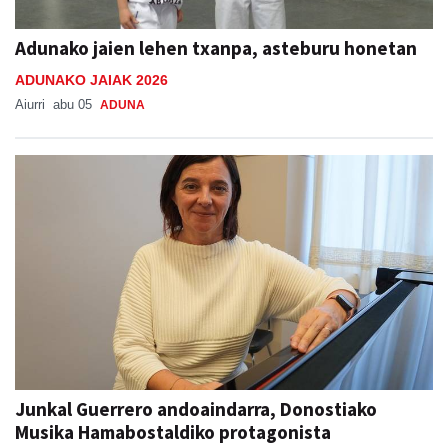
Adunako jaien lehen txanpa, asteburu honetan
ADUNAKO JAIAK 2026
Aiurri
abu 05
ADUNA
Junkal Guerrero andoaindarra, Donostiako
Musika Hamabostaldiko protagonista