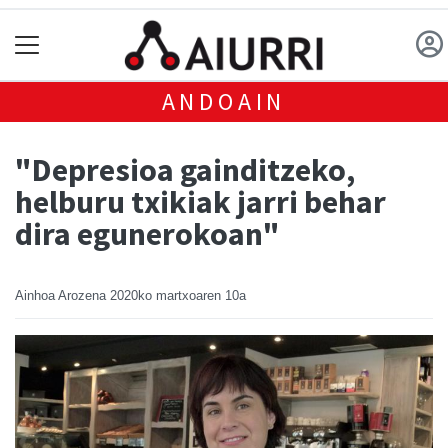
ANDOAIN
"Depresioa gainditzeko,
helburu txikiak jarri behar
dira egunerokoan"
Ainhoa Arozena
2020ko martxoaren 10a