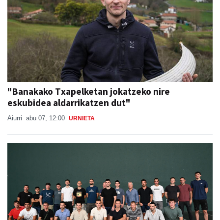
"Banakako Txapelketan jokatzeko nire
eskubidea aldarrikatzen dut"
Aiurri
abu 07, 12:00
URNIETA