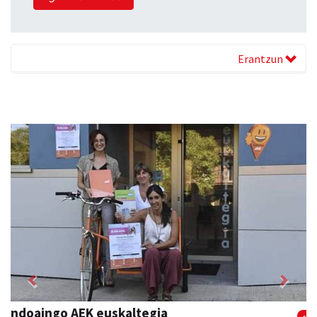
Erantzun
Previous
Next
Arruti gozotegia