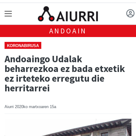
ANDOAIN
KORONABIRUSA
Andoaingo Udalak
beharrezkoa ez bada etxetik
ez irteteko erregutu die
herritarrei
Aiurri
2020ko martxoaren 15a