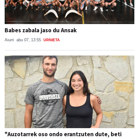
Babes zabala jaso du Ansak
Aiurri
abu 07, 13:55
URNIETA
"Auzotarrek oso ondo erantzuten dute, beti