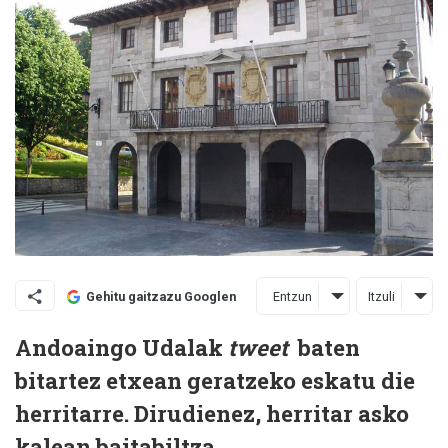
Entzun
Itzuli
Gehitu gaitzazu Googlen
Andoaingo Udalak
tweet
baten
bitartez etxean geratzeko eskatu die
herritarre. Dirudienez, herritar asko
kalean baitabiltza.