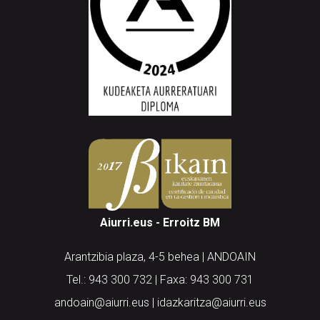
Aiurri.eus - Erroitz BM
Arantzibia plaza, 4-5 behea | ANDOAIN
Tel.: 943 300 732 | Faxa: 943 300 731
andoain@aiurri.eus | idazkaritza@aiurri.eus