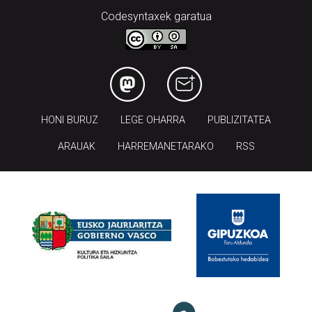
Codesyntaxek garatua
HONI BURUZ
LEGE OHARRA
PUBLIZITATEA
ARAUAK
HARREMANETARAKO
RSS