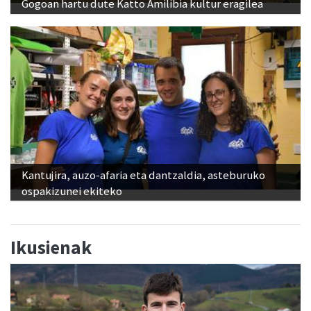
Gogoan hartu dute Katto Amilibia kultur eragilea
Kantujira, auzo-afaria eta dantzaldia, asteburuko
ospakizunei ekiteko
Ikusienak