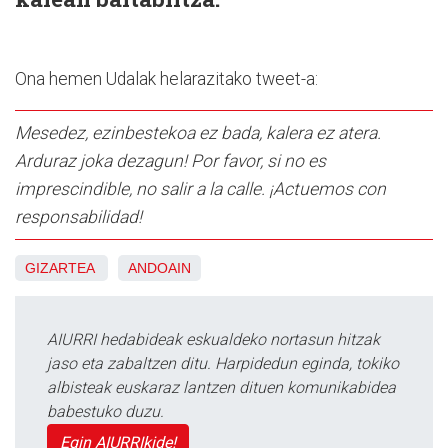
Ona hemen Udalak helarazitako tweet-a:
Mesedez, ezinbestekoa ez bada, kalera ez atera.
Arduraz joka dezagun! Por favor, si no es
imprescindible, no salir a la calle. ¡Actuemos con
responsabilidad!
GIZARTEA
ANDOAIN
AIURRI hedabideak eskualdeko nortasun hitzak
jaso eta zabaltzen ditu. Harpidedun eginda, tokiko
albisteak euskaraz lantzen dituen komunikabidea
babestuko duzu.
Egin AIURRIkide!