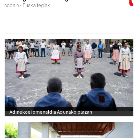
Andoain
- Gozotegiak
Adinekoei omenaldia Adunako plazan