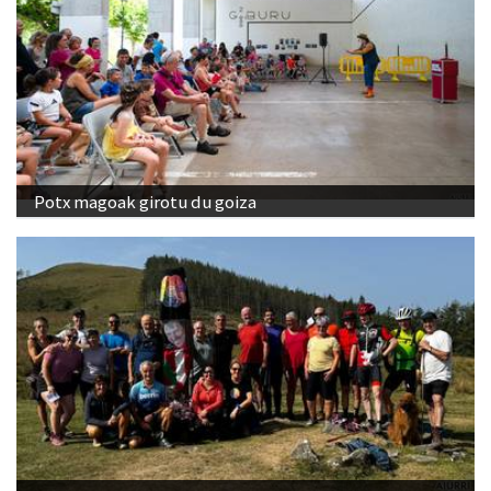
Potx magoak girotu du goiza