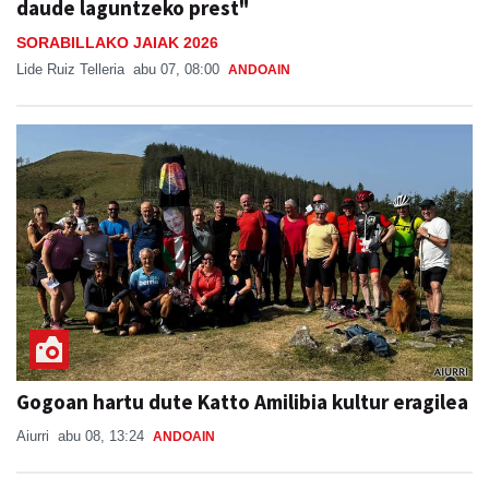
daude laguntzeko prest"
SORABILLAKO JAIAK 2026
Lide Ruiz Telleria
abu 07, 08:00
ANDOAIN
Gogoan hartu dute Katto Amilibia kultur eragilea
Aiurri
abu 08, 13:24
ANDOAIN