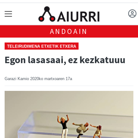
ANDOAIN
TELEIRUDIMENA ETXETIK ETXERA
Egon lasasaai, ez kezkatuuu
Garazi Kamio
2020ko martxoaren 17a