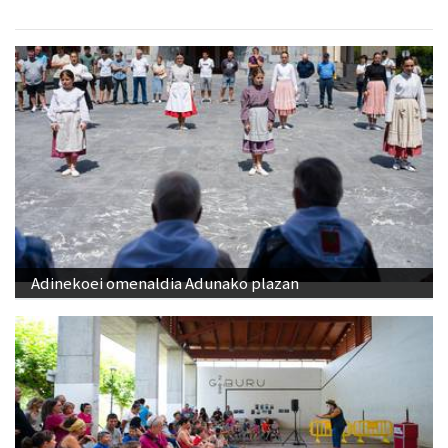
Adinekoei omenaldia Adunako plazan