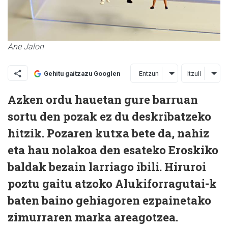
Ane Jalon
Entzun
Itzuli
Gehitu gaitzazu Googlen
Azken ordu hauetan gure barruan
sortu den pozak ez du deskribatzeko
hitzik. Pozaren kutxa bete da, nahiz
eta hau nolakoa den esateko Eroskiko
baldak bezain larriago ibili. Hiruroi
poztu gaitu atzoko Alukiforragutai-k
baten baino gehiagoren ezpainetako
zimurraren marka areagotzea.