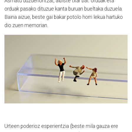
Asmatu duzuenontzat, albiste txar bat: orduak eta
orduak pasako dituzue kanta buruan bueltaka duzuela.
Baina aizue, beste gai bakar potolo horri lekua hartuko
dio zuen memorian.
Urteen poderioz esperientzia (beste mila gauza ere