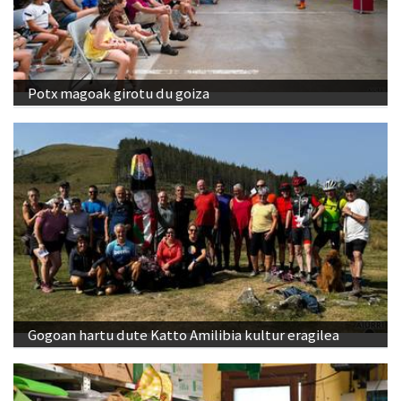
Potx magoak girotu du goiza
Gogoan hartu dute Katto Amilibia kultur eragilea