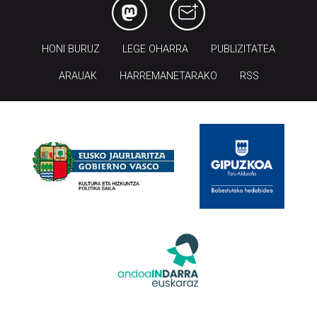
HONI BURUZ
LEGE OHARRA
PUBLIZITATEA
ARAUAK
HARREMANETARAKO
RSS