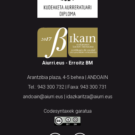
Aiurri.eus - Erroitz BM
Arantzibia plaza, 4-5 behea | ANDOAIN
Tel.: 943 300 732 | Faxa: 943 300 731
andoain@aiurri.eus | idazkaritza@aiurri.eus
Codesyntaxek garatua