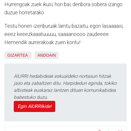
Hurrengoak zuek ikusi, hori bai; denbora sobera izango
duzue horretarako.
Testu honen izenburuak larritu bazaitu, egon lasaaaaiii,
eeez keeezkaaatuuuuu, saaaanoooo zaudeeee.
Hemendik aurrerakoak zuen kontu!
GIZARTEA
ANDOAIN
AIURRI hedabideak eskualdeko nortasun hitzak
jaso eta zabaltzen ditu. Harpidedun eginda, tokiko
albisteak euskaraz lantzen dituen komunikabidea
babestuko duzu.
Egin AIURRIkide!