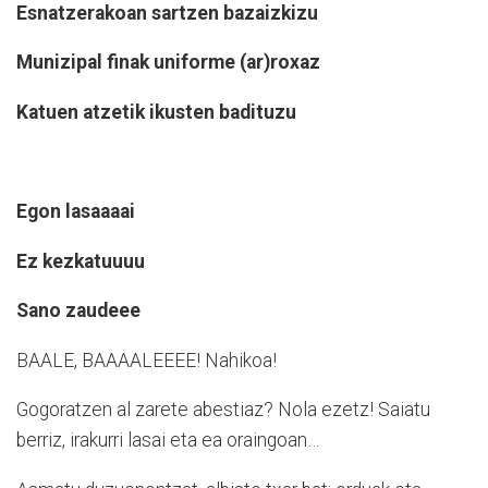
Esnatzerakoan sartzen bazaizkizu
Munizipal finak uniforme (ar)roxaz
Katuen atzetik ikusten badituzu
Egon lasaaaai
Ez kezkatuuuu
Sano zaudeee
BAALE, BAAAALEEEE! Nahikoa!
Gogoratzen al zarete abestiaz? Nola ezetz! Saiatu
berriz, irakurri lasai eta ea oraingoan…