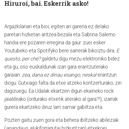
Hiruroi, bai. Eskerrik asko!
Argazkilariari eta bioi, egiten ari garena ez delako
paretari hizketan aritzea bezala eta Sabrina Salerno
handia ere pozaren erregina da gaur: zuei esker
Youtubeko eta Spotifyko bere sarrerak bikoiztu dira.
E
questo, per ché?
galdetu digu mezu elektroniko bidez
eta gu, oso euskaldunak izan gara erantzuterako
garaian:
zea, dana ez dinau esango, neska!
erantzun
diogu. Gutxiago falta da etxe atzeko kontzerturako, zin
dagizuegu. Ea Udalak ekartzen digun ekaineko rock
jaialdirako (ordurako etxetik aterako al gara?!), izarrak
gurera ekartzeko diruz larri samar gabiltza eta.
Pozten gaitu zuen gora eta behera ibiltzeko abileziak
(
apandaun
, alukiforragutai hizkuntzan) etxekoei