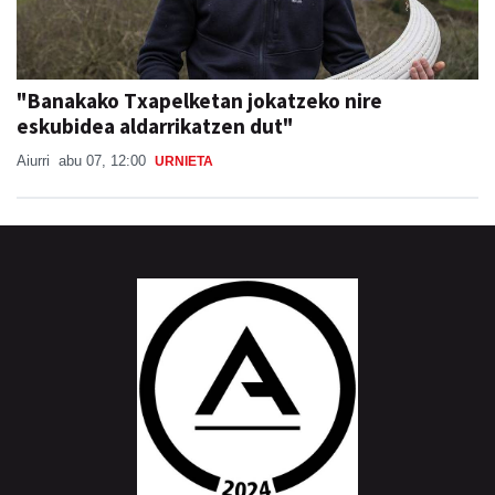
"Banakako Txapelketan jokatzeko nire
eskubidea aldarrikatzen dut"
Aiurri
abu 07, 12:00
URNIETA