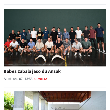
Babes zabala jaso du Ansak
Aiurri
abu 07, 13:55
URNIETA