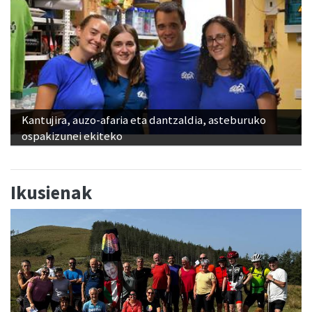
Kantujira, auzo-afaria eta dantzaldia, asteburuko
ospakizunei ekiteko
Ikusienak