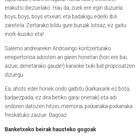
erakutsi diezuelako. Hau da, zuek ere egin duzuela
boys, boys, boys etxean; eta badakigu ederki ibili
zaretela. Zertarako bildu gure buruak lotsaz, ez gaitu
inork ikusiko eta!
Salerno andrearekin Andoaingo kontzerturako
errepertorioa adosten ari garen honetan (hori ere bai,
aizue, denetarako gaude!) karaoke txiki bat proposatzen
dizuegu.
Ea, ahots eder horiek ondo garbitu (karkaxarik ez bota,
badaezpada, ez dira betiko garai onenak) eta adi
ondoren datozen hitzei; memoria, pixkanaka-pixkanaka
freskatuko zaizue. Bagoaz:
Banketxeko beirak hausteko gogoak