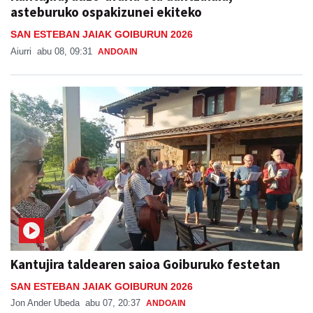
asteburuko ospakizunei ekiteko
SAN ESTEBAN JAIAK GOIBURUN 2026
Aiurri
abu 08, 09:31
ANDOAIN
Kantujira taldearen saioa Goiburuko festetan
SAN ESTEBAN JAIAK GOIBURUN 2026
Jon Ander Ubeda
abu 07, 20:37
ANDOAIN