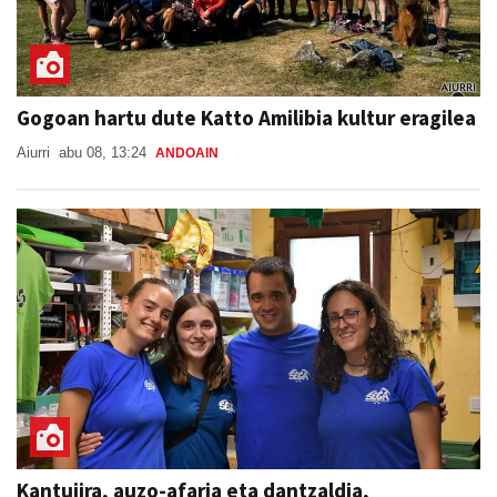
Gogoan hartu dute Katto Amilibia kultur eragilea
Aiurri
abu 08, 13:24
ANDOAIN
Kantujira, auzo-afaria eta dantzaldia,