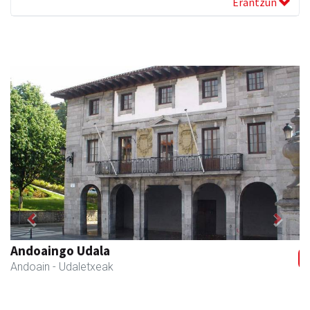
Erantzun
Previous
Next
Andoaingo Udala
Andoain
- Udaletxeak