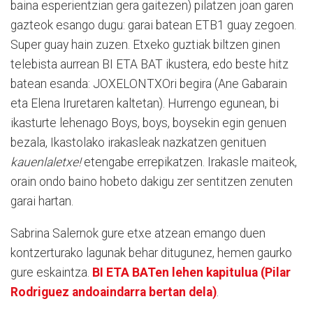
baina esperientzian gera gaitezen) pilatzen joan garen
gazteok esango dugu: garai batean ETB1 guay zegoen.
Super guay hain zuzen. Etxeko guztiak biltzen ginen
telebista aurrean BI ETA BAT ikustera, edo beste hitz
batean esanda: JOXELONTXOri begira (Ane Gabarain
eta Elena Iruretaren kaltetan). Hurrengo egunean, bi
ikasturte lehenago Boys, boys, boysekin egin genuen
bezala, Ikastolako irakasleak nazkatzen genituen
kauenlaletxe!
etengabe errepikatzen. Irakasle maiteok,
orain ondo baino hobeto dakigu zer sentitzen zenuten
garai hartan.
Sabrina Salernok gure etxe atzean emango duen
kontzerturako lagunak behar ditugunez, hemen gaurko
gure eskaintza.
BI ETA BATen lehen kapitulua (Pilar
Rodriguez andoaindarra bertan dela)
.