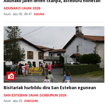
Adunako jaien lehen txanpa, asteburu honetan
ADUNAKO JAIAK 2026
Aiurri
abu 05, 08:47
ADUNA
Bisitariak hurbildu dira San Esteban egunean
SAN ESTEBAN JAIAK GOIBURUN 2026
Aiurri
abu 03
ANDOAIN