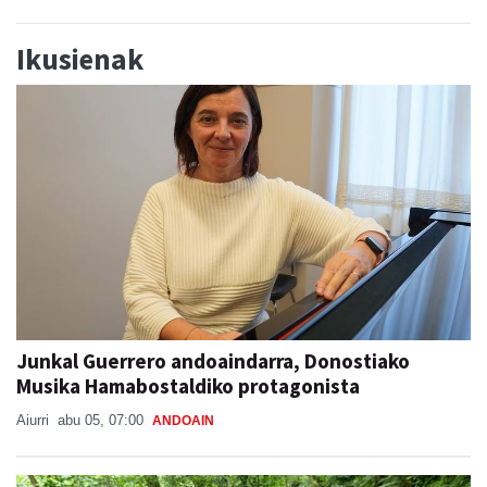
Ikusienak
Junkal Guerrero andoaindarra, Donostiako
Musika Hamabostaldiko protagonista
Aiurri
abu 05, 07:00
ANDOAIN