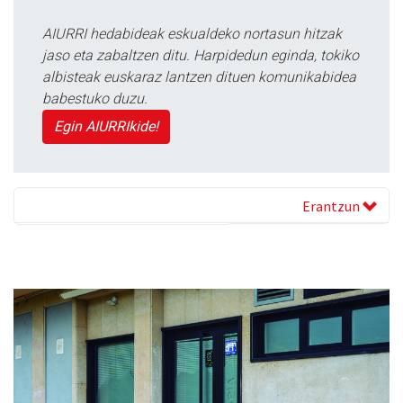
AIURRI hedabideak eskualdeko nortasun hitzak
jaso eta zabaltzen ditu. Harpidedun eginda, tokiko
albisteak euskaraz lantzen dituen komunikabidea
babestuko duzu.
Egin AIURRIkide!
Erantzun