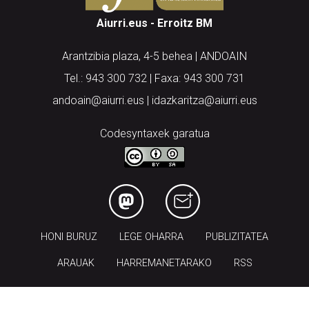
Aiurri.eus - Erroitz BM
Arantzibia plaza, 4-5 behea | ANDOAIN
Tel.: 943 300 732 | Faxa: 943 300 731
andoain@aiurri.eus | idazkaritza@aiurri.eus
Codesyntaxek garatua
HONI BURUZ
LEGE OHARRA
PUBLIZITATEA
ARAUAK
HARREMANETARAKO
RSS