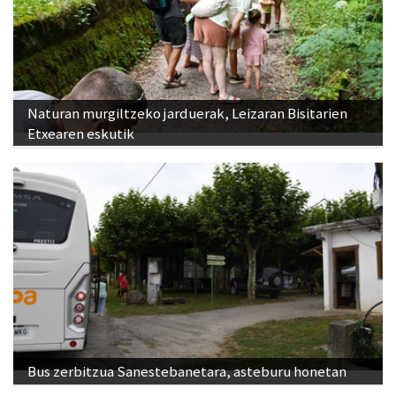
Naturan murgiltzeko jarduerak, Leizaran Bisitarien
Etxearen eskutik
Bus zerbitzua Sanestebanetara, asteburu honetan