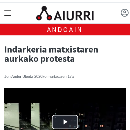
ANDOAIN
Indarkeria matxistaren
aurkako protesta
Jon Ander Ubeda
2020ko martxoaren 17a