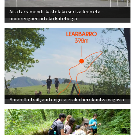
Aita Larramendi ikastolako sortzaileen eta
ondorengoen arteko katebegia
Sorabilla Trail, aurtengo jaietako berrikuntza nagusia