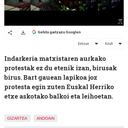
Gehitu gaitzazu Googlen
Entzun
Itzuli
Indarkeria matxistaren aurkako
protestak ez du etenik izan, birusak
birus. Bart gauean lapikoa joz
protesta egin zuten Euskal Herriko
etxe askotako balkoi eta leihoetan.
GIZARTEA
ANDOAIN