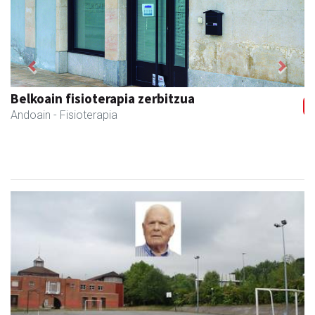
Previous
Next
Ondarreta taberna
Andoain
- Tabernak