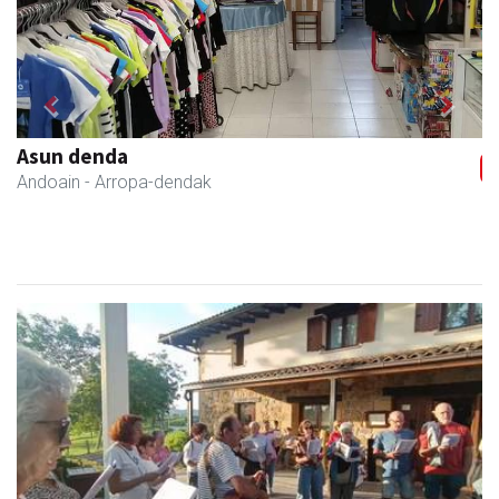
Previous
Next
Txindoki taberna
Andoain
-