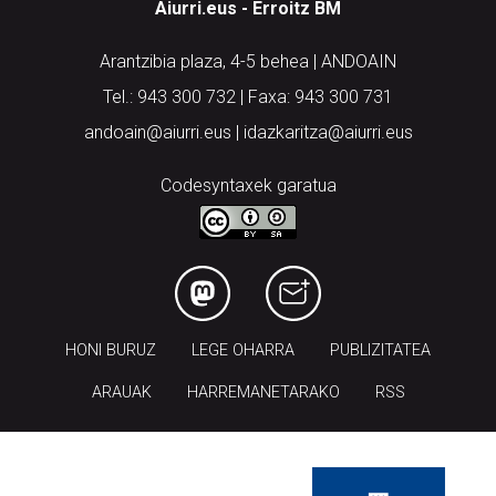
Aiurri.eus - Erroitz BM
Arantzibia plaza, 4-5 behea | ANDOAIN
Tel.: 943 300 732 | Faxa: 943 300 731
andoain@aiurri.eus | idazkaritza@aiurri.eus
Codesyntaxek garatua
HONI BURUZ
LEGE OHARRA
PUBLIZITATEA
ARAUAK
HARREMANETARAKO
RSS