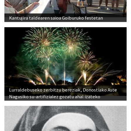
Kantujira taldearen saioa Goiburuko festetan
Lurraldebuseko zerbitzu bereziak, Donostiako Aste
Nagusiko su-artifizialez gozatu ahal izateko