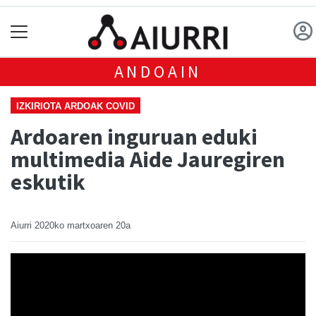
ANDOAIN
IZKIRIOTA ARDOAK COVID
Ardoaren inguruan eduki
multimedia Aide Jauregiren
eskutik
Aiurri
2020ko martxoaren 20a