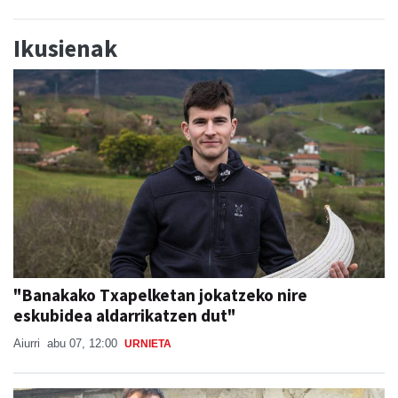
Ikusienak
"Banakako Txapelketan jokatzeko nire
eskubidea aldarrikatzen dut"
Aiurri
abu 07, 12:00
URNIETA