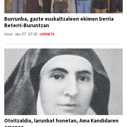
Burrunba, gazte euskaltzaleen ekimen berria
Beterri-Buruntzan
Aiurri
abu 07, 07:00
URNIETA
Otoitzaldia, larunbat honetan, Ama Kandidaren