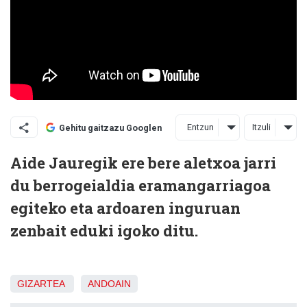
Entzun
Itzuli
Gehitu gaitzazu Googlen
Aide Jauregik ere bere aletxoa jarri
du berrogeialdia eramangarriagoa
egiteko eta ardoaren inguruan
zenbait eduki igoko ditu.
GIZARTEA
ANDOAIN