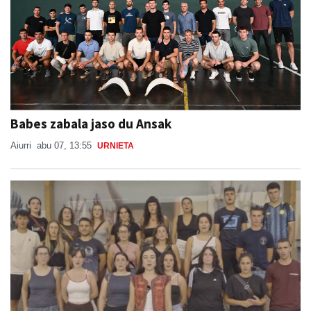
Babes zabala jaso du Ansak
Aiurri
abu 07, 13:55
URNIETA