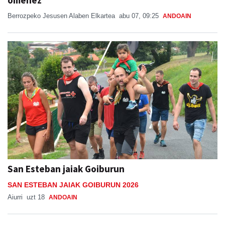
omenez
Berrozpeko Jesusen Alaben Elkartea
abu 07, 09:25
ANDOAIN
San Esteban jaiak Goiburun
SAN ESTEBAN JAIAK GOIBURUN 2026
Aiurri
uzt 18
ANDOAIN