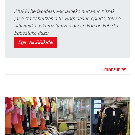
AIURRI hedabideak eskualdeko nortasun hitzak
jaso eta zabaltzen ditu. Harpidedun eginda, tokiko
albisteak euskaraz lantzen dituen komunikabidea
babestuko duzu.
Egin AIURRIkide!
Erantzun