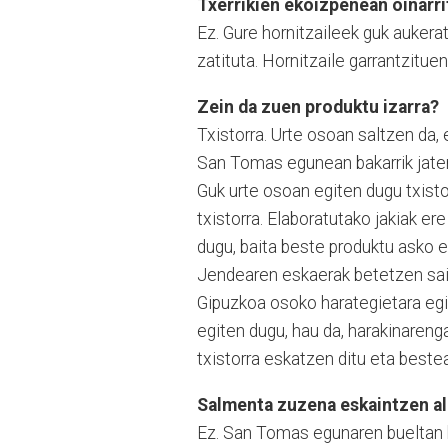
Txerrikien ekoizpenean oinarri
Ez. Gure hornitzaileek guk aukera
zatituta. Hornitzaile garrantzitue
Zein da zuen produktu izarra?
Txistorra. Urte osoan saltzen da, 
San Tomas egunean bakarrik jaten 
Guk urte osoan egiten dugu txisto
txistorra. Elaboratutako jakiak er
dugu, baita beste produktu asko er
Jendearen eskaerak betetzen saia
Gipuzkoa osoko harategietara egi
egiten dugu, hau da, harakinareng
txistorra eskatzen ditu eta beste
Salmenta zuzena eskaintzen a
Ez. San Tomas egunaren bueltan b