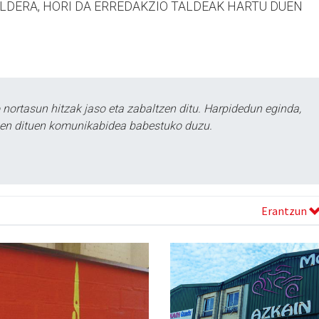
ALDERA, HORI DA ERREDAKZIO TALDEAK HARTU DUEN
ortasun hitzak jaso eta zabaltzen ditu. Harpidedun eginda,
tzen dituen komunikabidea babestuko duzu.
Erantzun