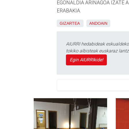
EGONALDIA ARINAGOA IZATE 
ERABAKIA.
GIZARTEA
ANDOAIN
AIURRI hedabideak eskualdeko n
tokiko albisteak euskaraz lan
Egin AIURRIkide!