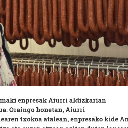
rmaki enpresak Aiurri aldizkarian
ua. Oraingo honetan, Aiurri
earen txokoa atalean, enpresako kide A