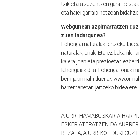
txikietara zuzentzen gara. Bestal
eta haiei garraio hotzean bidaltze
Webgunean azpimarratzen duzue 
zuen indargunea?
Lehengai naturalak lortzeko bidea 
naturalak, onak. Eta ez bakarrik h
kalera joan eta prezioetan ezber
lehengaiak dira. Lehengai onak m
berri jakin nahi duenak www.ormak
harremanetan jartzeko bidea ere.
--------------------------------------------------
AIURRI HAMABOSKARIA HARPID
ESKER ATERATZEN DA AURRERA
BEZALA, AIURRIKO EDUKI GUZT