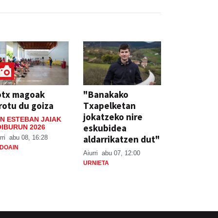
otx magoak
"Banakako
rotu du goiza
Txapelketan
jokatzeko nire
N ESTEBAN JAIAK
eskubidea
IBURUN 2026
aldarrikatzen dut"
rri
abu 08, 16:28
DOAIN
Aiurri
abu 07, 12:00
URNIETA