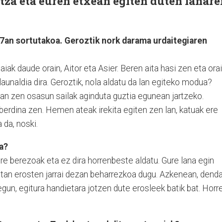
tza eta euren etxean egiten duten lanare
7an sortutakoa. Geroztik nork darama urdaitegiaren
iak daude orain, Aitor eta Asier. Beren aita hasi zen eta ora
launaldia dira. Geroztik, nola aldatu da lan egiteko modua?
zan zen osasun sailak aginduta guztia egunean jartzeko.
erdina zen. Hemen ateak irekita egiten zen lan, katuak ere
 da, noski.
a?
ure berezoak eta ez dira horrenbeste aldatu. Gure lana egin
ietan erosten jarrai dezan beharrezkoa dugu. Azkenean, dend
egun, egitura handietara jotzen dute erosleek batik bat. Horr