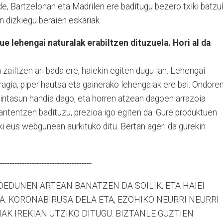
de, Bartzelonan eta Madrilen ere baditugu bezero txiki batzu
n dizkiegu beraien eskariak.
lehengai naturalak erabiltzen dituzuela. Hori al da
zailtzen ari bada ere, haiekin egiten dugu lan. Lehengai
aragia, piper hautsa eta gainerako lehengaiak ere bai. Ondoren
dintasun handia dago, eta horren atzean dagoen arrazoia
antentzen badituzu, prezioa igo egiten da. Gure produktuen
i.eus webgunean aurkituko ditu. Bertan ageri da gurekin
-------------------------------------
EDUNEN ARTEAN BANATZEN DA SOILIK, ETA HAIEI
. KORONABIRUSA DELA ETA, EZOHIKO NEURRI NEURRI
IAK IREKIAN UTZIKO DITUGU. BIZTANLE GUZTIEN