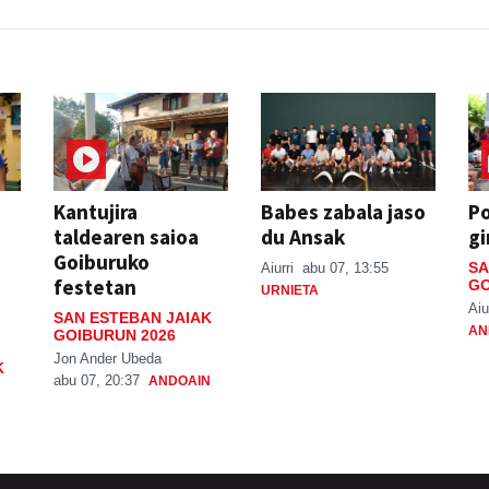
Kantujira
Babes zabala jaso
P
taldearen saioa
du Ansak
gi
Goiburuko
SA
Aiurri
abu 07, 13:55
festetan
GO
URNIETA
Aiu
SAN ESTEBAN JAIAK
AN
GOIBURUN 2026
Jon Ander Ubeda
K
abu 07, 20:37
ANDOAIN