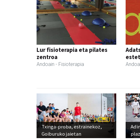
Lur fisioterapia eta pilates
Adats
zentroa
estet
Andoain
- Fisioterapia
Andoa
Txinga-proba, estrainekoz,
Adi
Goiburuko jaietan
pla