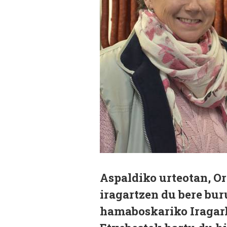
Aspaldiko urteotan, O
iragartzen du bere bur
hamaboskariko Iragarl