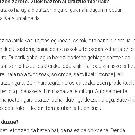
tzen zarete. Zuek hazten al dituzue txerriak?
tutako haragia bidaltzen digute, guk nahi dugun moduan
na Kataluniakoa da.
ez bakarrik San Tomas egunean. Askok, eta baita nik ere, ia-i
dugu txistorra, baina beste askok urte osoan zehar jaten du
rra. Dudarik gabe, egun berezi horietan gehiago saltzen da
e saltzen dituzue, esaterako, odolkiak. Bai, odolkia asko saltz
e, hala nola txorizoak, solomoa, saltxitxak, mondejuak...
tzen gara. Zein harategitan eros daitezke zuen produktuak
ten dugu banaketa. Hiru banatzaile ditugu. Autosalmenta
ana joaten gara eta zer behar duen galdetzen diogu. Batek hi
ak bost kilo. Edozein formatutan saltzen dugu.
l duzue?
eti etortzen da baten bat, baina ez da ohikoena. Denda