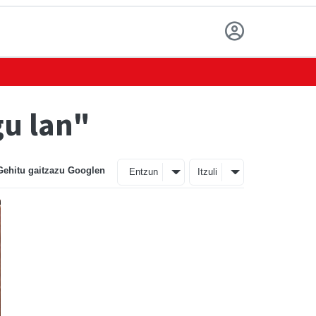
gu lan"
Gehitu gaitzazu Googlen
Entzun
Itzuli