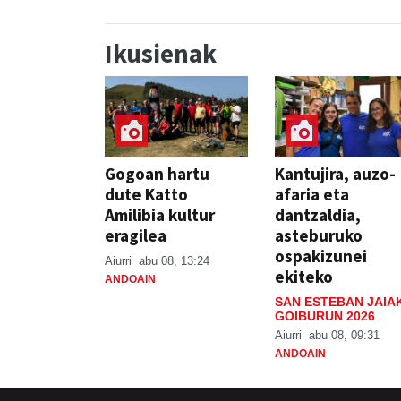
Ikusienak
Gogoan hartu
Kantujira, auzo-
dute Katto
afaria eta
Amilibia kultur
dantzaldia,
eragilea
asteburuko
ospakizunei
Aiurri
abu 08, 13:24
ekiteko
ANDOAIN
SAN ESTEBAN JAIA
GOIBURUN 2026
Aiurri
abu 08, 09:31
ANDOAIN