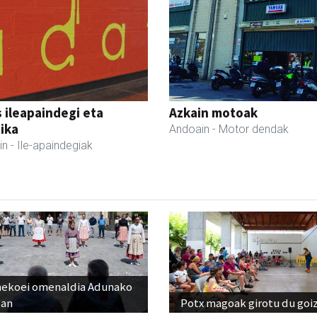
 ileapaindegi eta
Azkain motoak
ika
Andoain
- Motor dendak
in
- Ile-apaindegiak
nekoei omenaldia Adunako
zan
Potx magoak girotu du goi