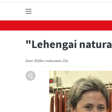
"Lehengai natura
Aiurri
2020ko martxoaren 22a