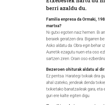
Etxebestek hartu du hi
berri azaldu du.
Familia enpresa da Ormaki, 198
martxa?
Ni gutxi egoten naiz hemen. Bi ana
beraiek geratzen dira. Bigarren be
Asko aldatu da. Obra egin behar i
Aurretik ezagutu nuen eta oso ezb
sartzen ziren. Orain oso ezberdina
Bezeroen ohiturak aldatu al dir
Ez pentsa. Harategi txikiak dira g
ahal izateko, jendeak denda txik
txikietako banatzaileak gara, eta 
guri ere kalte egiten digu.