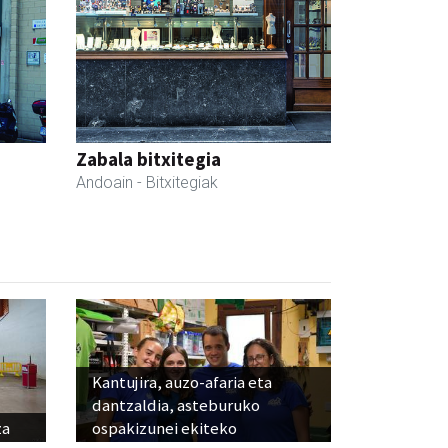
Zabala bitxitegia
Andoain
- Bitxitegiak
Kantujira, auzo-afaria eta
dantzaldia, asteburuko
za
ospakizunei ekiteko