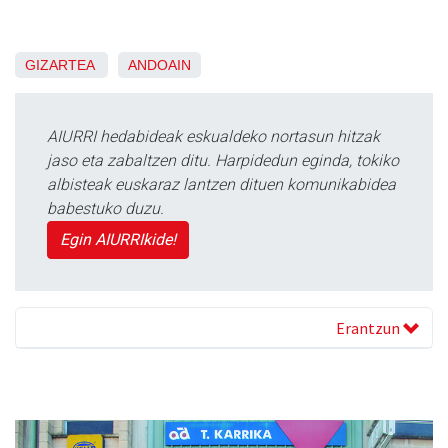
GIZARTEA
ANDOAIN
AIURRI hedabideak eskualdeko nortasun hitzak
jaso eta zabaltzen ditu. Harpidedun eginda, tokiko
albisteak euskaraz lantzen dituen komunikabidea
babestuko duzu.
Egin AIURRIkide!
Erantzun