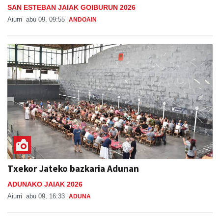
SAN ESTEBAN JAIAK GOIBURUN 2026
Aiurri
abu 09, 09:55
ANDOAIN
Txekor Jateko bazkaria Adunan
ADUNAKO JAIAK 2026
Aiurri
abu 09, 16:33
ADUNA