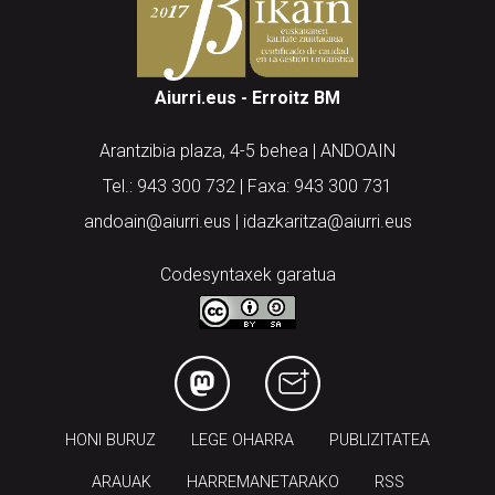
Aiurri.eus - Erroitz BM
Arantzibia plaza, 4-5 behea | ANDOAIN
Tel.: 943 300 732 | Faxa: 943 300 731
andoain@aiurri.eus | idazkaritza@aiurri.eus
Codesyntaxek garatua
HONI BURUZ
LEGE OHARRA
PUBLIZITATEA
ARAUAK
HARREMANETARAKO
RSS