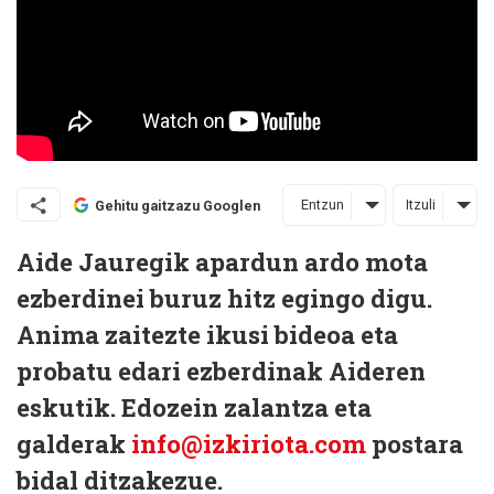
Entzun
Itzuli
Gehitu gaitzazu Googlen
Aide Jauregik apardun ardo mota
ezberdinei buruz hitz egingo digu.
Anima zaitezte ikusi bideoa eta
probatu edari ezberdinak Aideren
eskutik. Edozein zalantza eta
galderak
info@izkiriota.com
postara
bidal ditzakezue.