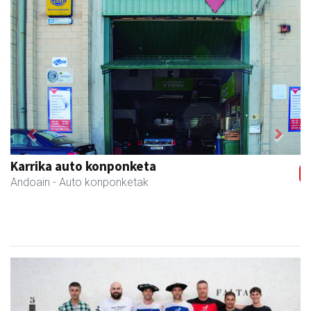
Previous
Next
Kulunka aeroyoga zentroa
Andoain
- Aeroyoga