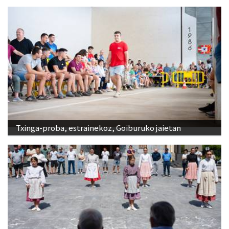
Txinga-proba, estrainekoz, Goiburuko jaietan