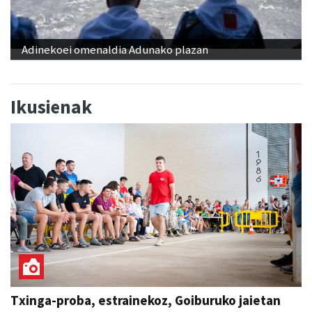
Adinekoei omenaldia Adunako plazan
Ikusienak
Txinga-proba, estrainekoz, Goiburuko jaietan