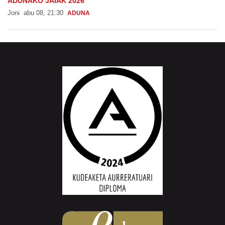
ADUNAKO JAIAK 2026
Joni
abu 08, 21:30
ADUNA