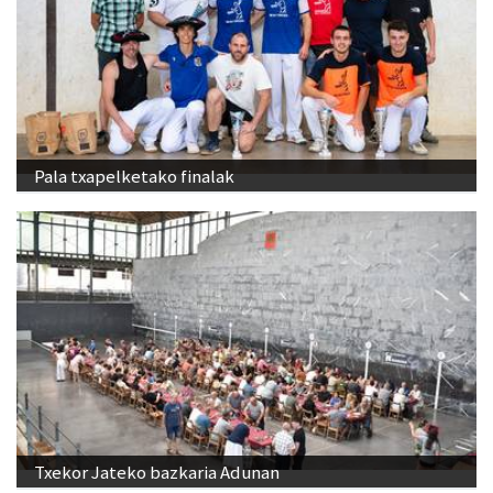
Pala txapelketako finalak
Txekor Jateko bazkaria Adunan