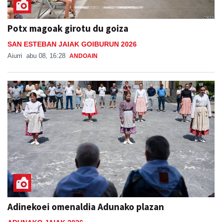
Potx magoak girotu du goiza
SAN ESTEBAN JAIAK GOIBURUN 2026
Aiurri
abu 08, 16:28
ANDOAIN
Adinekoei omenaldia Adunako plazan