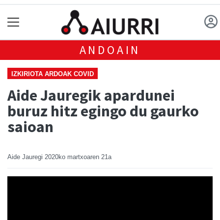
ANDOAIN
IZKIRIOTA ARDOAK COVID
Aide Jauregik apardunei
buruz hitz egingo du gaurko
saioan
Aide Jauregi
2020ko martxoaren 21a