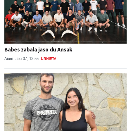
Babes zabala jaso du Ansak
Aiurri
abu 07, 13:55
URNIETA