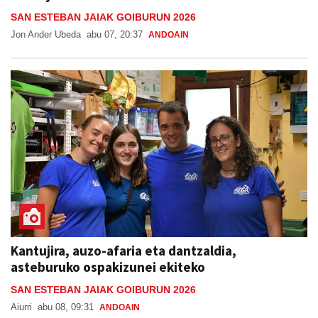
SAN ESTEBAN JAIAK GOIBURUN 2026
Jon Ander Ubeda
abu 07, 20:37
ANDOAIN
Kantujira, auzo-afaria eta dantzaldia,
asteburuko ospakizunei ekiteko
SAN ESTEBAN JAIAK GOIBURUN 2026
Aiurri
abu 08, 09:31
ANDOAIN