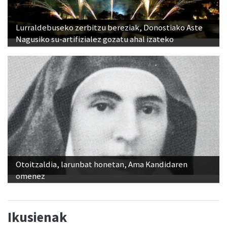
Lurraldebuseko zerbitzu bereziak, Donostiako Aste
Nagusiko su-artifizialez gozatu ahal izateko
Otoitzaldia, larunbat honetan, Ama Kandidaren
omenez
Ikusienak