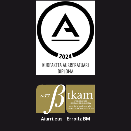
Aiurri.eus - Erroitz BM