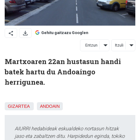
Gehitu gaitzazu Googlen
Entzun
Itzuli
Martxoaren 22an hustasun handi
batek hartu du Andoaingo
herrigunea.
GIZARTEA
ANDOAIN
AIURRI hedabideak eskualdeko nortasun hitzak
jaso eta zabaltzen ditu. Harpidedun eginda, tokiko