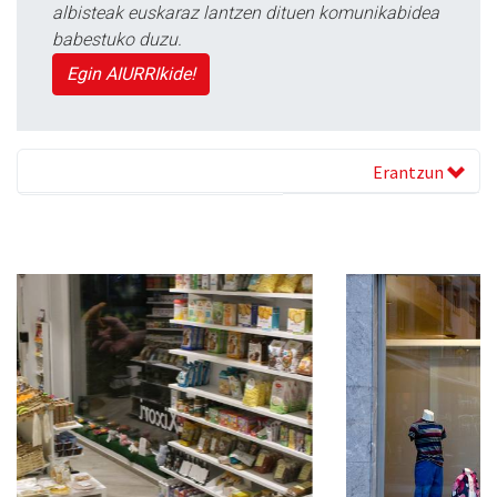
albisteak euskaraz lantzen dituen komunikabidea
babestuko duzu.
Egin AIURRIkide!
Erantzun