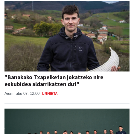
"Banakako Txapelketan jokatzeko nire
eskubidea aldarrikatzen dut"
Aiurri
abu 07, 12:00
URNIETA