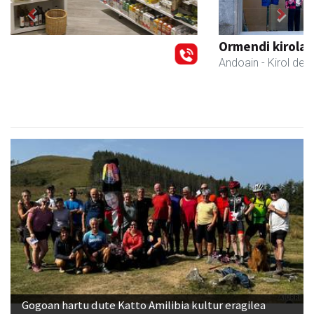
Previous
Next
Ormendi kirolak
Andoain
- Kirol dendak
Gogoan hartu dute Katto Amilibia kultur eragilea