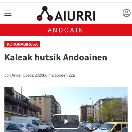
ANDOAIN
KORONABIRUSA
Kaleak hutsik Andoainen
Jon Ander Ubeda
2020ko martxoaren 22a