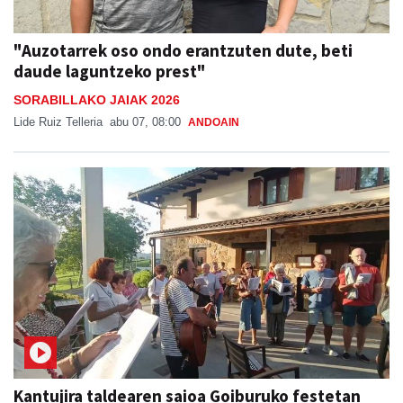
"Auzotarrek oso ondo erantzuten dute, beti
daude laguntzeko prest"
SORABILLAKO JAIAK 2026
Lide Ruiz Telleria
abu 07, 08:00
ANDOAIN
Kantujira taldearen saioa Goiburuko festetan