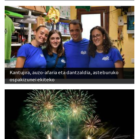
Kantujira, auzo-afaria eta dantzaldia, asteburuko
ospakizunei ekiteko