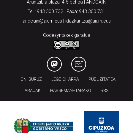
Arantzibia plaza, 4-5 behea | ANDOAIN
Tel.: 943 300 732 | Faxa: 943 300 731
andoain@aiurri.eus | idazkaritza@aiurri.eus
Codesyntaxek garatua
HONI BURUZ
LEGE OHARRA
PUBLIZITATEA
ARAUAK
HARREMANETARAKO
RSS