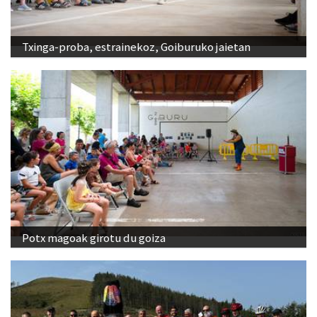
Txinga-proba, estrainekoz, Goiburuko jaietan
Potx magoak girotu du goiza