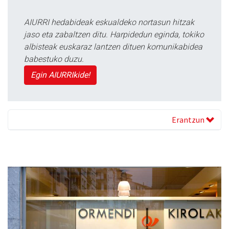
AIURRI hedabideak eskualdeko nortasun hitzak
jaso eta zabaltzen ditu. Harpidedun eginda, tokiko
albisteak euskaraz lantzen dituen komunikabidea
babestuko duzu.
Egin AIURRIkide!
Erantzun