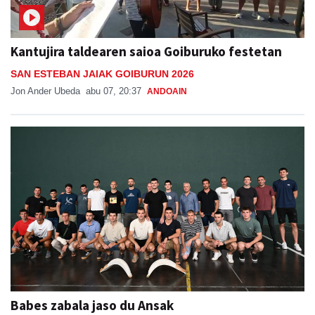
Kantujira taldearen saioa Goiburuko festetan
SAN ESTEBAN JAIAK GOIBURUN 2026
Jon Ander Ubeda
abu 07, 20:37
ANDOAIN
Babes zabala jaso du Ansak