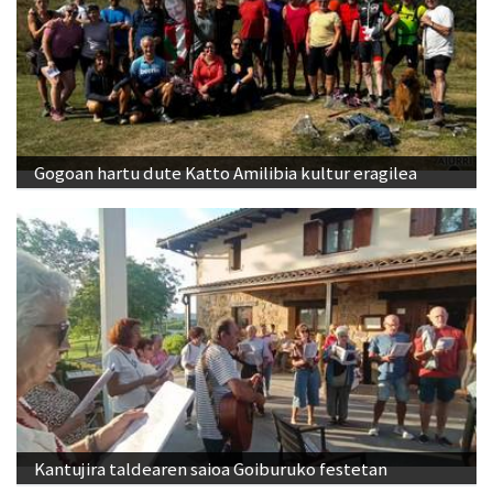
Gogoan hartu dute Katto Amilibia kultur eragilea
Kantujira taldearen saioa Goiburuko festetan