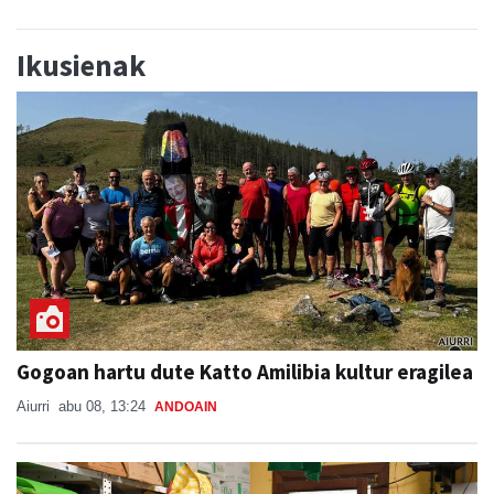
Ikusienak
Gogoan hartu dute Katto Amilibia kultur eragilea
Aiurri
abu 08, 13:24
ANDOAIN