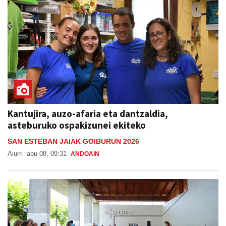
Kantujira, auzo-afaria eta dantzaldia,
asteburuko ospakizunei ekiteko
SAN ESTEBAN JAIAK GOIBURUN 2026
Aiurri
abu 08, 09:31
ANDOAIN