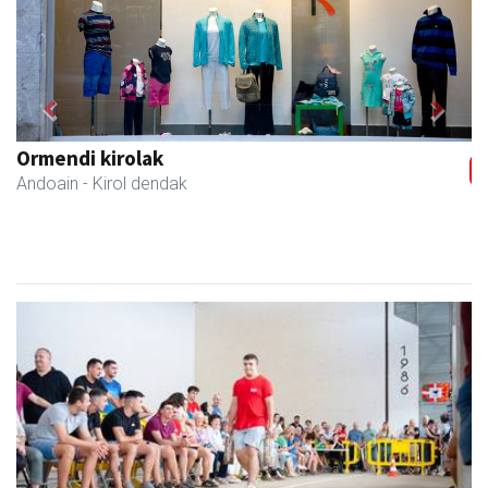
Previous
Next
Txindoki taberna
Andoain
-