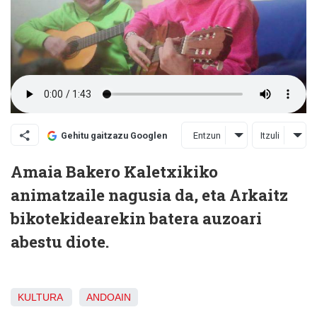
Entzun
Itzuli
Gehitu gaitzazu Googlen
Amaia Bakero Kaletxikiko
animatzaile nagusia da, eta Arkaitz
bikotekidearekin batera auzoari
abestu diote.
KULTURA
ANDOAIN