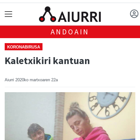
ANDOAIN
KORONABIRUSA
Kaletxikiri kantuan
Aiurri
2020ko martxoaren 22a