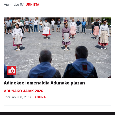
Aiurri
abu 07
URNIETA
Adinekoei omenaldia Adunako plazan
ADUNAKO JAIAK 2026
Joni
abu 08, 21:30
ADUNA