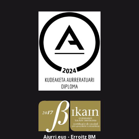
Aiurri.eus - Erroitz BM