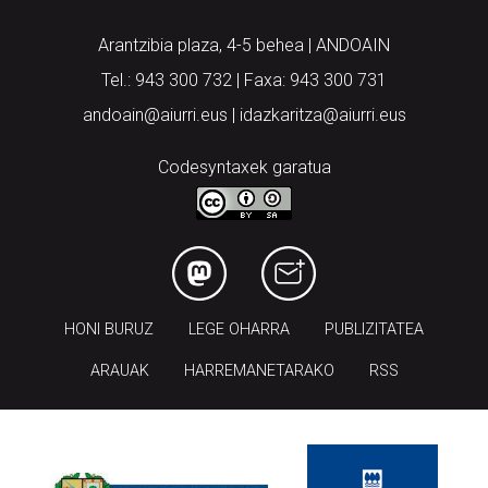
Arantzibia plaza, 4-5 behea | ANDOAIN
Tel.: 943 300 732 | Faxa: 943 300 731
andoain@aiurri.eus | idazkaritza@aiurri.eus
Codesyntaxek garatua
HONI BURUZ
LEGE OHARRA
PUBLIZITATEA
ARAUAK
HARREMANETARAKO
RSS