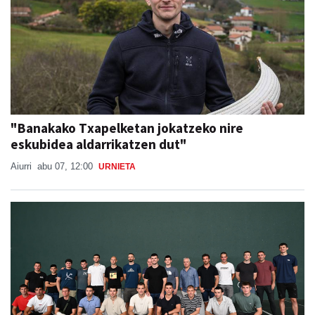
"Banakako Txapelketan jokatzeko nire
eskubidea aldarrikatzen dut"
Aiurri
abu 07, 12:00
URNIETA