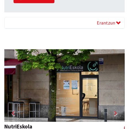
Erantzun
Previous
Next
Amabi haur eta gazte jantziak