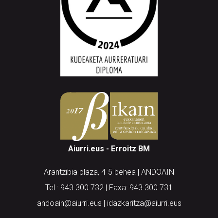
Aiurri.eus - Erroitz BM
Arantzibia plaza, 4-5 behea | ANDOAIN
Tel.: 943 300 732 | Faxa: 943 300 731
andoain@aiurri.eus | idazkaritza@aiurri.eus