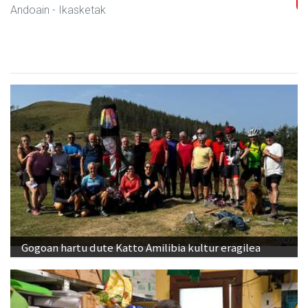
Andoain
- Arropa-dendak
Gogoan hartu dute Katto Amilibia kultur eragilea