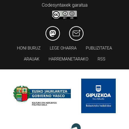
Codesyntaxek garatua
HONI BURUZ
LEGE OHARRA
PUBLIZITATEA
ARAUAK
HARREMANETARAKO
RSS