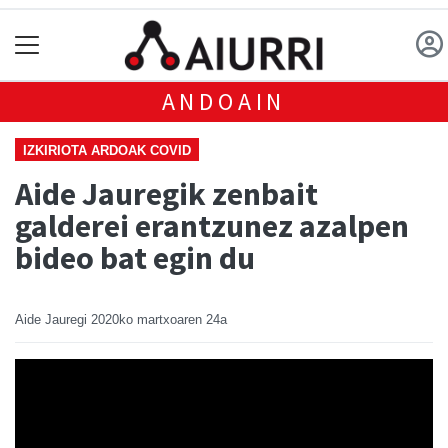
ANDOAIN
IZKIRIOTA ARDOAK COVID
Aide Jauregik zenbait
galderei erantzunez azalpen
bideo bat egin du
Aide Jauregi
2020ko martxoaren 24a