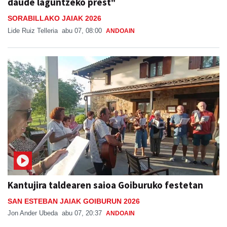
daude laguntzeko prest"
SORABILLAKO JAIAK 2026
Lide Ruiz Telleria
abu 07, 08:00
ANDOAIN
Kantujira taldearen saioa Goiburuko festetan
SAN ESTEBAN JAIAK GOIBURUN 2026
Jon Ander Ubeda
abu 07, 20:37
ANDOAIN