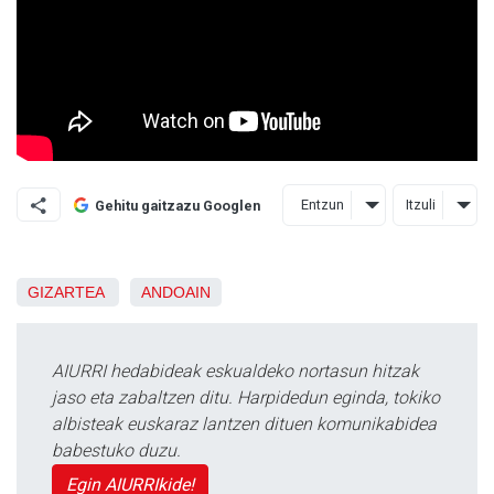
Entzun
Itzuli
Gehitu gaitzazu Googlen
GIZARTEA
ANDOAIN
AIURRI hedabideak eskualdeko nortasun hitzak
jaso eta zabaltzen ditu. Harpidedun eginda, tokiko
albisteak euskaraz lantzen dituen komunikabidea
babestuko duzu.
Egin AIURRIkide!