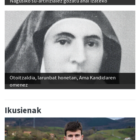
Nagusiko su-artifizialez gozatu ahal izateko
Otoitzaldia, larunbat honetan, Ama Kandidaren
omenez
Ikusienak