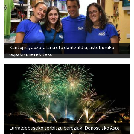
Kantujira, auzo-afaria eta dantzaldia, asteburuko
ospakizunei ekiteko
Lurraldebuseko zerbitzu bereziak, Donostiako Aste