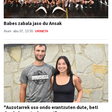
Babes zabala jaso du Ansak
Aiurri
abu 07, 13:55
URNIETA
"Auzotarrek oso ondo erantzuten dute, beti