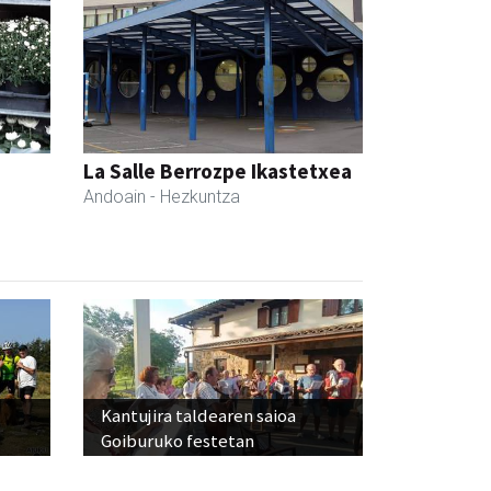
La Salle Berrozpe Ikastetxea
Andoain
- Hezkuntza
Kantujira taldearen saioa
Goiburuko festetan