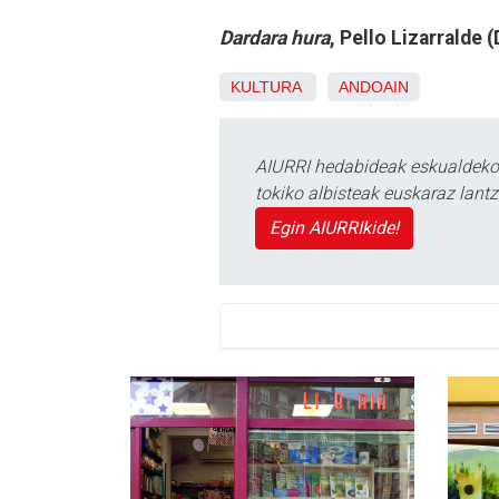
Dardara hura
, Pello Lizarralde
KULTURA
ANDOAIN
AIURRI hedabideak eskualdeko n
tokiko albisteak euskaraz lan
Egin AIURRIkide!