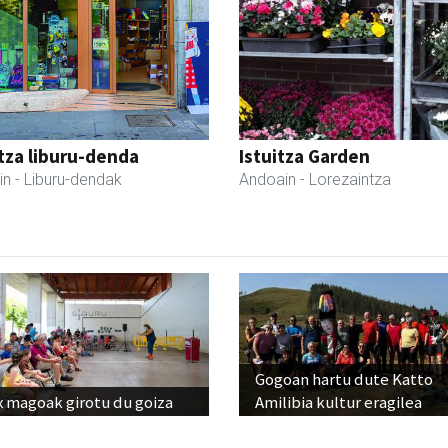
tza liburu-denda
Istuitza Garden
in
- Liburu-dendak
Andoain
- Lorezaintza
Gogoan hartu dute Katto
x magoak girotu du goiza
Amilibia kultur eragilea