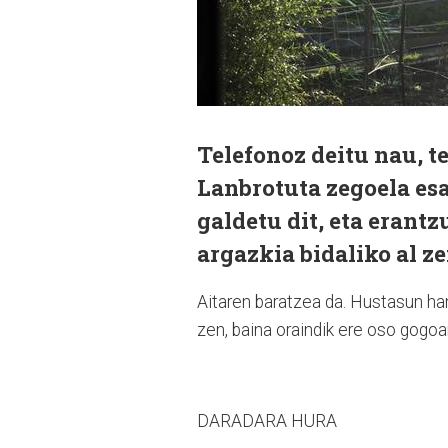
Telefonoz deitu nau, t
Lanbrotuta zegoela esa
galdetu dit, eta erantz
argazkia bidaliko al z
Aitaren baratzea da. Hustasun hand
zen, baina oraindik ere oso gogo
DARADARA HURA