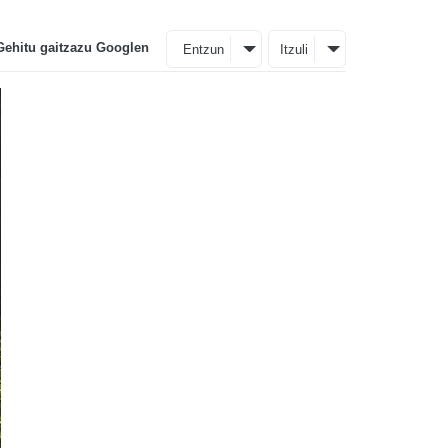
Gehitu gaitzazu Googlen
Entzun
Itzuli