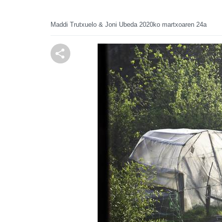
Maddi Trutxuelo & Joni Ubeda
2020ko martxoaren 24a