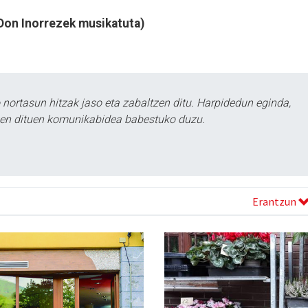
 (Don Inorrezek musikatuta)
ortasun hitzak jaso eta zabaltzen ditu. Harpidedun eginda,
tzen dituen komunikabidea babestuko duzu.
Erantzun