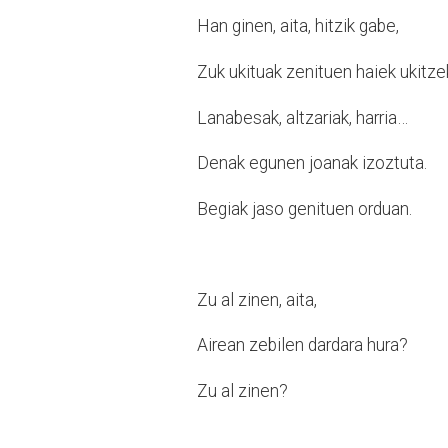
Han ginen, aita, hitzik gabe,
Zuk ukituak zenituen haiek ukitze
Lanabesak, altzariak, harria…
Denak egunen joanak izoztuta.
Begiak jaso genituen orduan.
Zu al zinen, aita,
Airean zebilen dardara hura?
Zu al zinen?