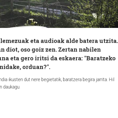
elemezuak eta audioak alde batera utzita.
n diot, oso goiz zen. Zertan nabilen
una eta gero iritsi da eskaera: "Baratzeko
enidake, orduan?".
ia ikusten dut nere begietatik, baratzera begira jarrita. Hil
an daukagu.