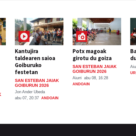
Kantujira
Potx magoak
Ba
taldearen saioa
girotu du goiza
d
Goiburuko
SAN ESTEBAN JAIAK
Aiu
festetan
GOIBURUN 2026
UR
Aiurri
abu 08, 16:28
SAN ESTEBAN JAIAK
ANDOAIN
GOIBURUN 2026
Jon Ander Ubeda
K
abu 07, 20:37
ANDOAIN