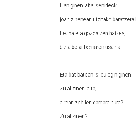
Han ginen, aita, senideok;
joan zinenean utzitako baratzera 
Leuna eta gozoa zen haizea,
bizia belar berriaren usaina.
Eta bat-batean isildu egin ginen.
Zu al zinen, aita,
airean zebilen dardara hura?
Zu al zinen?