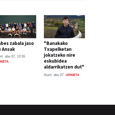
bes zabala jaso
"Banakako
u Ansak
Txapelketan
jokatzeko nire
rri
abu 07, 13:55
eskubidea
NIETA
aldarrikatzen dut"
Aiurri
abu 07
URNIETA