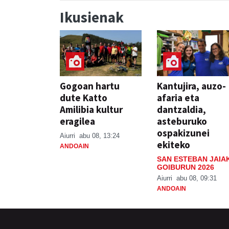
Ikusienak
Gogoan hartu
Kantujira, auzo-
dute Katto
afaria eta
Amilibia kultur
dantzaldia,
eragilea
asteburuko
ospakizunei
Aiurri
abu 08, 13:24
ekiteko
ANDOAIN
SAN ESTEBAN JAIA
GOIBURUN 2026
Aiurri
abu 08, 09:31
ANDOAIN