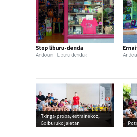
Stop liburu-denda
Ernai
Andoain
- Liburu-dendak
Andoa
Txinga-proba, estrainekoz,
Goiburuko jaietan
Pot