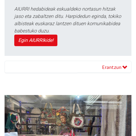
AIURRI hedabideak eskualdeko nortasun hitzak
jaso eta zabaltzen ditu. Harpidedun eginda, tokiko
albisteak euskaraz lantzen dituen komunikabidea
babestuko duzu.
Egin AIURRIkide!
Erantzun