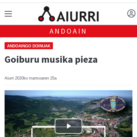
ANDOAIN
ANDOAINGO DOINUAK
Goiburu musika pieza
Aiurri
2020ko martxoaren 25a