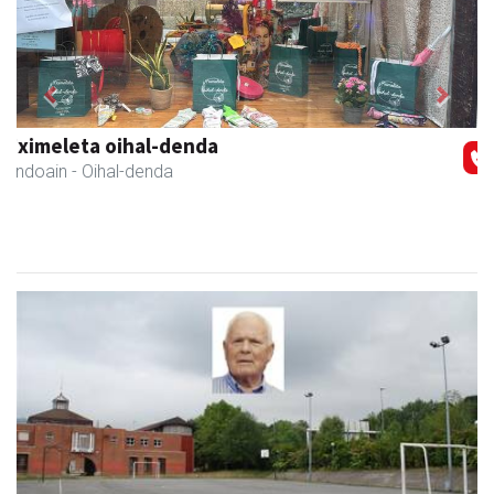
Previous
Next
Kiwi Corner English
Andoain
- Akademiak