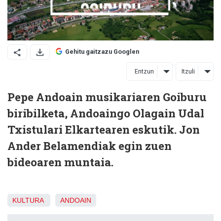
Gehitu gaitzazu Googlen
Entzun
Itzuli
Pepe Andoain musikariaren Goiburu
biribilketa, Andoaingo Olagain Udal
Txistulari Elkartearen eskutik. Jon
Ander Belamendiak egin zuen
bideoaren muntaia.
KULTURA
ANDOAIN