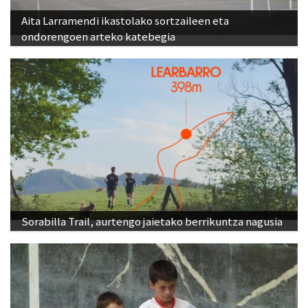
Aita Larramendi ikastolako sortzaileen eta
ondorengoen arteko katebegia
Sorabilla Trail, aurtengo jaietako berrikuntza nagusia