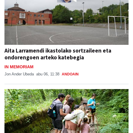
Aita Larramendi ikastolako sortzaileen eta
ondorengoen arteko katebegia
IN MEMORIAM
Jon Ander Ubeda
abu 06, 11:38
ANDOAIN