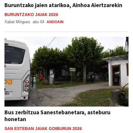
Buruntzako jaien atarikoa, Ainhoa Aiertzarekin
BURUNTZAKO JAIAK 2026
Xabat Minguez
abu 04
ANDOAIN
Bus zerbitzua Sanestebanetara, asteburu
honetan
SAN ESTEBAN JAIAK GOIBURUN 2026