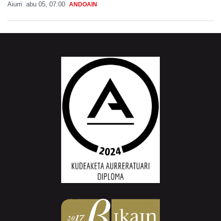
Aiurri
abu 05, 07:00
ANDOAIN