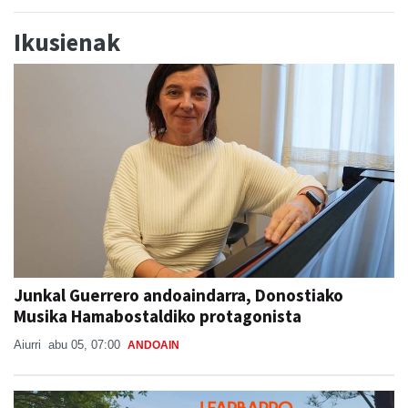
Ikusienak
Junkal Guerrero andoaindarra, Donostiako
Musika Hamabostaldiko protagonista
Aiurri
abu 05, 07:00
ANDOAIN