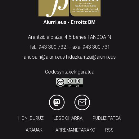
Aiurri.eus - Erroitz BM
Arantzibia plaza, 4-5 behea | ANDOAIN
Tel.: 943 300 732 | Faxa: 943 300 731
andoain@aiurri.eus | idazkaritza@aiurri.eus
Codesyntaxek garatua
HONI BURUZ
LEGE OHARRA
PUBLIZITATEA
ARAUAK
HARREMANETARAKO
RSS