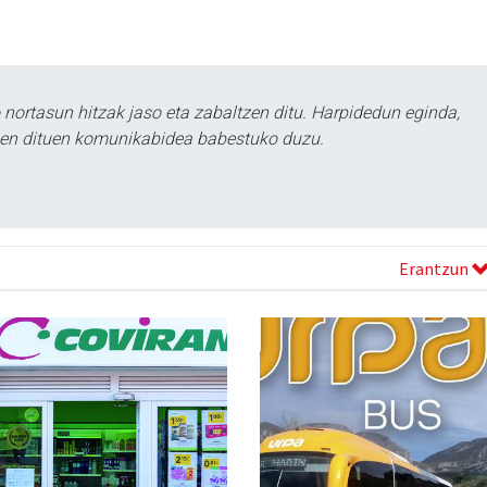
ortasun hitzak jaso eta zabaltzen ditu. Harpidedun eginda,
tzen dituen komunikabidea babestuko duzu.
Erantzun