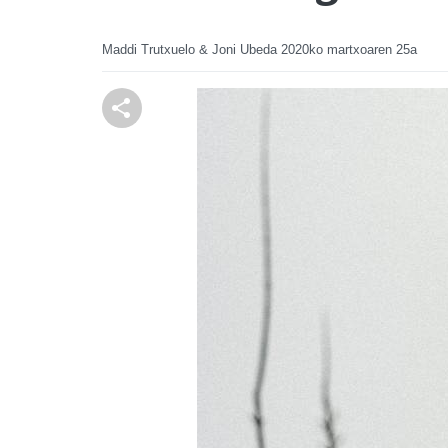
Maddi Trutxuelo & Joni Ubeda
2020ko martxoaren 25a