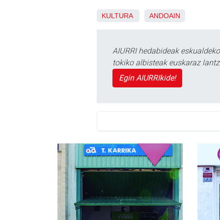
KULTURA
ANDOAIN
AIURRI hedabideak eskualdeko n
tokiko albisteak euskaraz lan
Egin AIURRIkide!