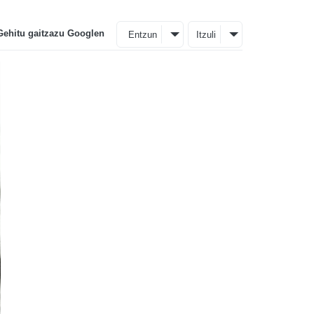
Gehitu gaitzazu Googlen
Entzun
Itzuli