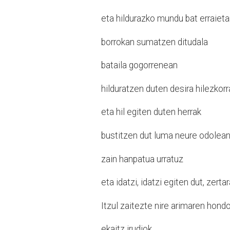
eta hildurazko mundu bat erraieta
borrokan sumatzen ditudala
bataila gogorrenean
hilduratzen duten desira hilezkorr
eta hil egiten duten herrak
bustitzen dut luma neure odolea
zain hanpatua urratuz
eta idatzi, idatzi egiten dut, zerta
Itzul zaitezte nire arimaren hond
ekaitz irudiok,