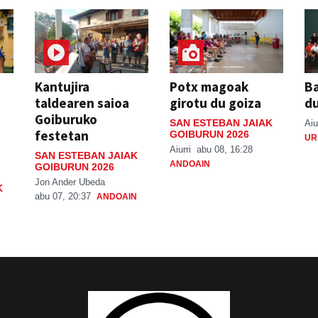
Kantujira
Potx magoak
Ba
taldearen saioa
girotu du goiza
d
Goiburuko
SAN ESTEBAN JAIAK
Aiu
festetan
GOIBURUN 2026
UR
Aiurri
abu 08, 16:28
SAN ESTEBAN JAIAK
ANDOAIN
GOIBURUN 2026
Jon Ander Ubeda
K
abu 07, 20:37
ANDOAIN