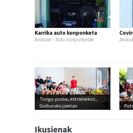
Karrika auto konponketa
Covir
Andoain
- Auto konponketak
Andoa
Txinga-proba, estrainekoz,
Goiburuko jaietan
Pot
Ikusienak