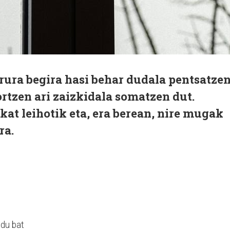
arrura begira hasi behar dudala pentsatze
ortzen ari zaizkidala somatzen dut.
at leihotik eta, era berean, nire mugak
ra.
du bat