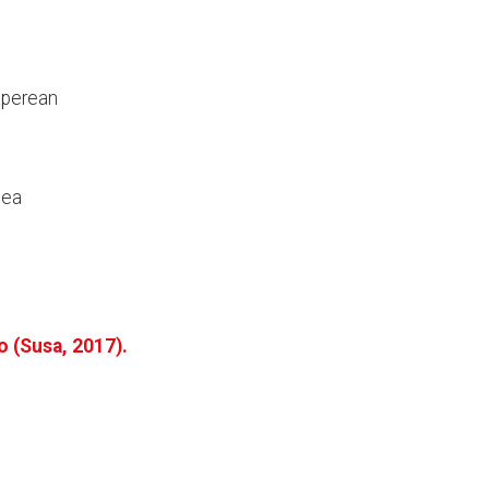
paperean
bea
o (Susa, 2017).