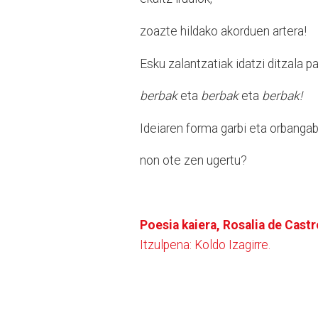
zoazte hildako akorduen artera!
Esku zalantzatiak idatzi ditzala 
berbak
eta
berbak
eta
berbak!
Ideiaren forma garbi eta orbanga
non ote zen ugertu?
Poesia kaiera, Rosalia de Castr
Itzulpena: Koldo Izagirre.