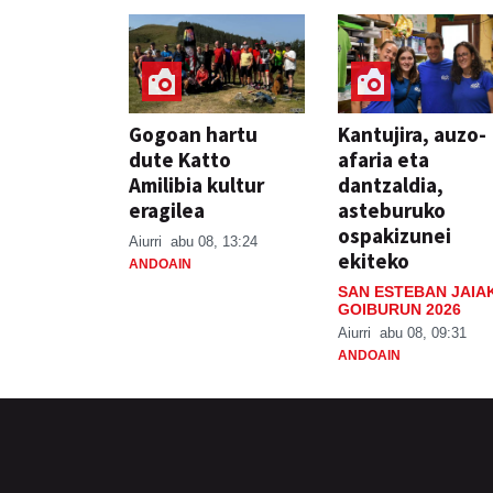
Gogoan hartu
Kantujira, auzo-
dute Katto
afaria eta
Amilibia kultur
dantzaldia,
eragilea
asteburuko
ospakizunei
Aiurri
abu 08, 13:24
ekiteko
ANDOAIN
SAN ESTEBAN JAIA
GOIBURUN 2026
Aiurri
abu 08, 09:31
ANDOAIN