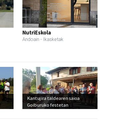
NutriEskola
Andoain
- Ikasketak
Kantujira taldearen saioa
Goiburuko festetan