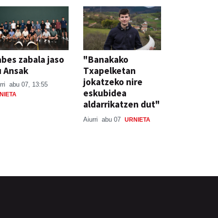
bes zabala jaso
"Banakako
u Ansak
Txapelketan
jokatzeko nire
rri
abu 07, 13:55
eskubidea
NIETA
aldarrikatzen dut"
Aiurri
abu 07
URNIETA