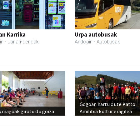
an Karrika
Urpa autobusak
in
- Janari-dendak
Andoain
- Autobusak
Gogoan hartu dute Katto
x magoak girotu du goiza
Amilibia kultur eragilea