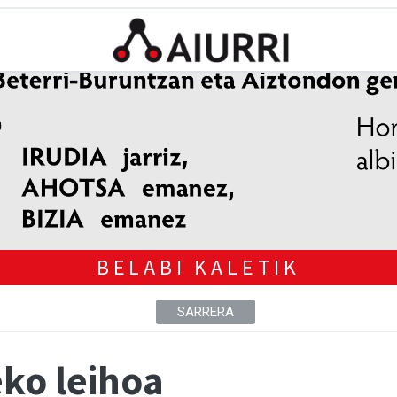
BELABI KALETIK
SARRERA
eko leihoa