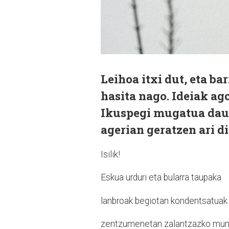
Leihoa itxi dut, eta b
hasita nago. Ideiak ag
Ikuspegi mugatua dauk
agerian geratzen ari di
Isilik!
Eskua urduri eta bularra taupaka
lanbroak begiotan kondentsatuak
zentzumenetan zalantzazko mun