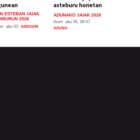
gunean
asteburu honetan
N ESTEBAN JAIAK
ADUNAKO JAIAK 2026
IBURUN 2026
Aiurri
abu 05, 08:47
rri
abu 03
ANDOAIN
ADUNA