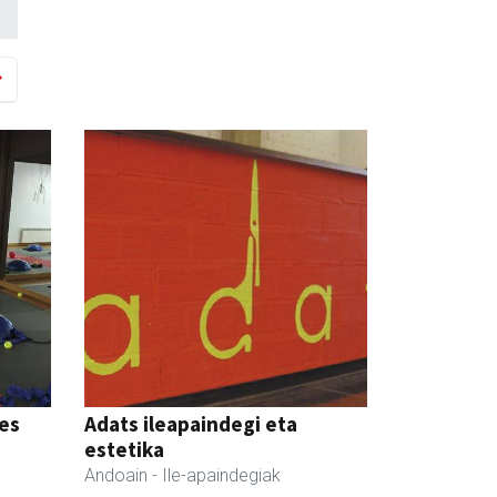
tes
Adats ileapaindegi eta
estetika
Andoain
- Ile-apaindegiak