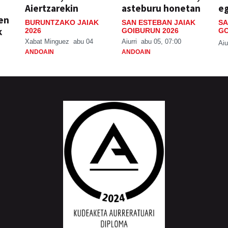
Aiertzarekin
asteburu honetan
e
ien
BURUNTZAKO JAIAK
SAN ESTEBAN JAIAK
SA
k
2026
GOIBURUN 2026
GO
Xabat Minguez
abu 04
Aiurri
abu 05, 07:00
Aiu
ANDOAIN
ANDOAIN