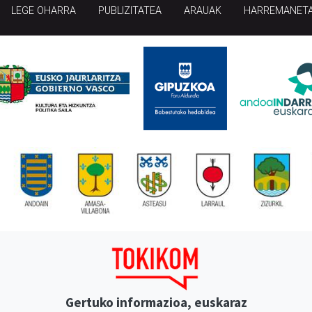
LEGE OHARRA
PUBLIZITATEA
ARAUAK
HARREMANET
Gertuko informazioa, euskaraz