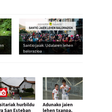
ien
Santio jaiak: Udalaren lehen
balorazioa
sitariak hurbildu
Adunako jaien
ra San Esteban
lehen txanpa,