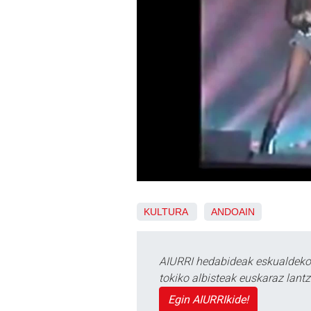
KULTURA
ANDOAIN
AIURRI hedabideak eskualdeko n
tokiko albisteak euskaraz lan
Egin AIURRIkide!