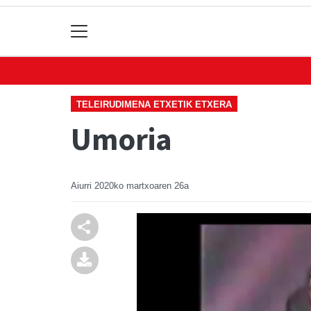
TELEIRUDIMENA ETXETIK ETXERA
Umoria
Aiurri
2020ko martxoaren 26a