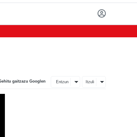
Gehitu gaitzazu Googlen
Entzun
Itzuli