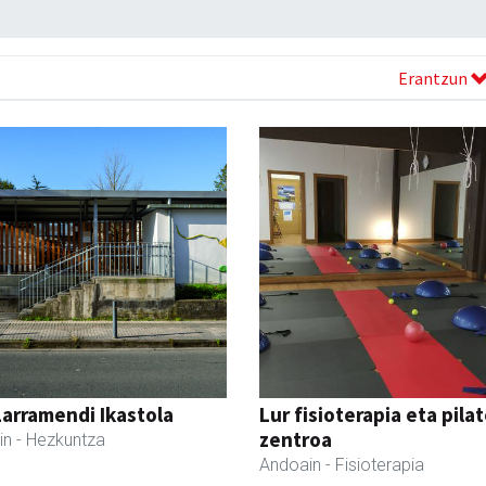
Erantzun
Larramendi Ikastola
Lur fisioterapia eta pila
zentroa
in
- Hezkuntza
Andoain
- Fisioterapia