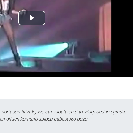
ortasun hitzak jaso eta zabaltzen ditu. Harpidedun eginda,
tzen dituen komunikabidea babestuko duzu.