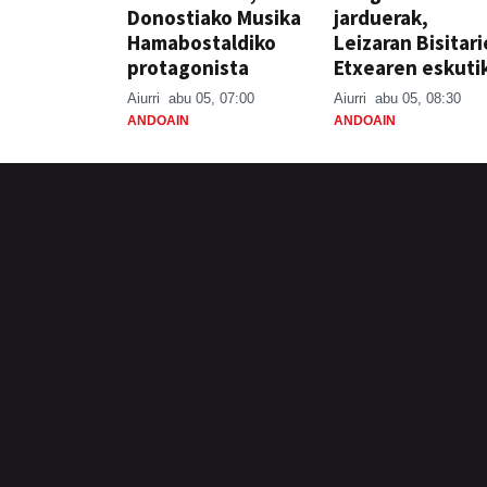
Donostiako Musika
jarduerak,
Hamabostaldiko
Leizaran Bisitar
protagonista
Etxearen eskuti
Aiurri
abu 05, 07:00
Aiurri
abu 05, 08:30
ANDOAIN
ANDOAIN