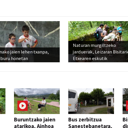
Naturan murgiltzeko
ako jaien lehen txanpa,
jarduerak, Leizaran Bisitar
eburu honetan
Etxearen eskutik
Buruntzako jaien
Bus zerbitzua
Bi
atarikoa, Ainhoa
Sanestebanetara,
di