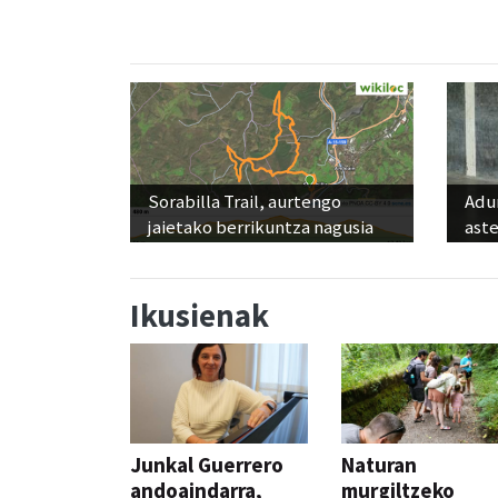
Sorabilla Trail, aurtengo
Adun
jaietako berrikuntza nagusia
ast
Ikusienak
Junkal Guerrero
Naturan
andoaindarra,
murgiltzeko