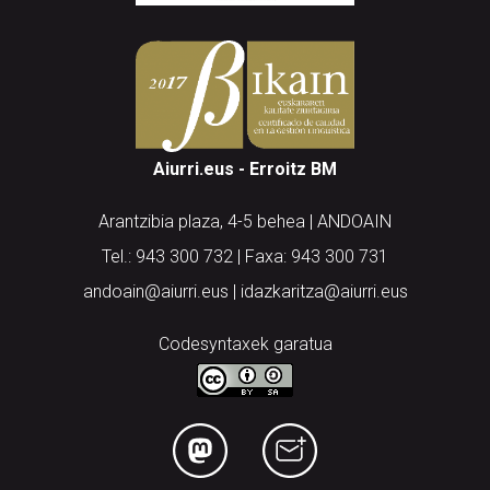
Aiurri.eus - Erroitz BM
Arantzibia plaza, 4-5 behea | ANDOAIN
Tel.: 943 300 732 | Faxa: 943 300 731
andoain@aiurri.eus | idazkaritza@aiurri.eus
Codesyntaxek garatua