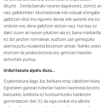
dituzte… Denda barruko neurriei dagokionez, zorrotz ari
naiz garbiketekin. Mostradoreak edo eskuak etengabe
garbitzen ditut eta egunero denda ireki aurretik eta itxi
ondoren ere, dena garbitzen aritzen naiz. Hori bai, ez
dakit zuzen ari naizen jokatzen ala ez, baina maskarilla
ez dut janzten normalean; iruditzen zait gehiegizko
alarma piztu nezakeela bezeroen artean. Nahiko urduri
etortzen da jendea bestela ere, gehitzen hasteko
antsietate puntua…
Urduritasuna aipatu duzu…
Ezjakintasuna dago, bai, beldurra erraz zabaltzen baita.
Egoeraren gainean hizketan hasten naizenean bezero
batzuekin, telebista ez kontsumitzeko hainbeste
gomendatzen diet. Ez da egia zenbat eta albiste