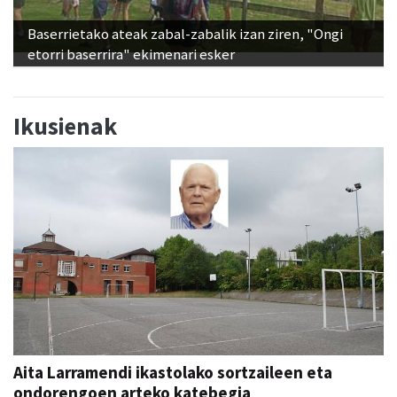
Baserrietako ateak zabal-zabalik izan ziren, "Ongi
etorri baserrira" ekimenari esker
Ikusienak
Aita Larramendi ikastolako sortzaileen eta
ondorengoen arteko katebegia