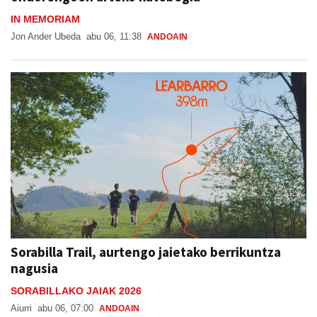
IN MEMORIAM
Jon Ander Ubeda
abu 06, 11:38
ANDOAIN
Sorabilla Trail, aurtengo jaietako berrikuntza
nagusia
SORABILLAKO JAIAK 2026
Aiurri
abu 06, 07:00
ANDOAIN