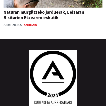
Naturan murgiltzeko jarduerak, Leizaran
Bisitarien Etxearen eskutik
Aiurri
abu 05
ANDOAIN