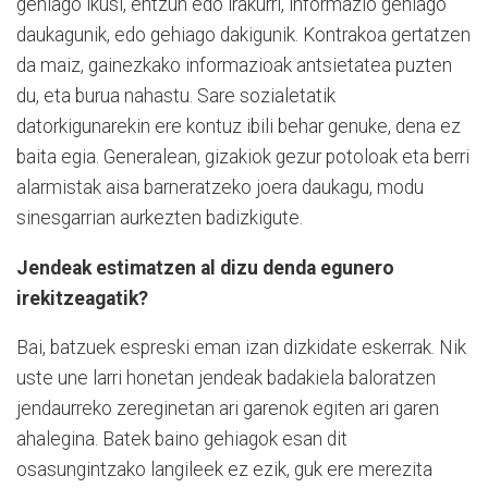
gehiago ikusi, entzun edo irakurri, informazio gehiago
daukagunik, edo gehiago dakigunik. Kontrakoa gertatzen
da maiz, gainezkako informazioak antsietatea puzten
du, eta burua nahastu. Sare sozialetatik
datorkigunarekin ere kontuz ibili behar genuke, dena ez
baita egia. Generalean, gizakiok gezur potoloak eta berri
alarmistak aisa barneratzeko joera daukagu, modu
sinesgarrian aurkezten badizkigute.
Jendeak estimatzen al dizu denda egunero
irekitzeagatik?
Bai, batzuek espreski eman izan dizkidate eskerrak. Nik
uste une larri honetan jendeak badakiela baloratzen
jendaurreko zereginetan ari garenok egiten ari garen
ahalegina. Batek baino gehiagok esan dit
osasungintzako langileek ez ezik, guk ere merezita