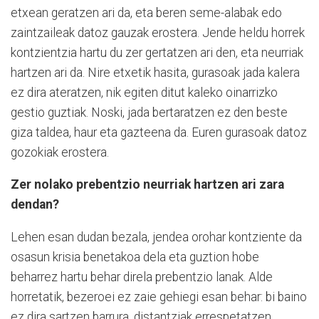
etxean geratzen ari da, eta beren seme-alabak edo
zaintzaileak datoz gauzak erostera. Jende heldu horrek
kontzientzia hartu du zer gertatzen ari den, eta neurriak
hartzen ari da. Nire etxetik hasita, gurasoak jada kalera
ez dira ateratzen, nik egiten ditut kaleko oinarrizko
gestio guztiak. Noski, jada bertaratzen ez den beste
giza taldea, haur eta gazteena da. Euren gurasoak datoz
gozokiak erostera.
Zer nolako prebentzio neurriak hartzen ari zara
dendan?
Lehen esan dudan bezala, jendea orohar kontziente da
osasun krisia benetakoa dela eta guztion hobe
beharrez hartu behar direla prebentzio lanak. Alde
horretatik, bezeroei ez zaie gehiegi esan behar: bi baino
ez dira sartzen barrura, distantziak errespetatzen