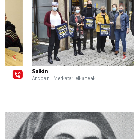
Previous
Next
Salkin
Andoain
- Merkatari elkarteak