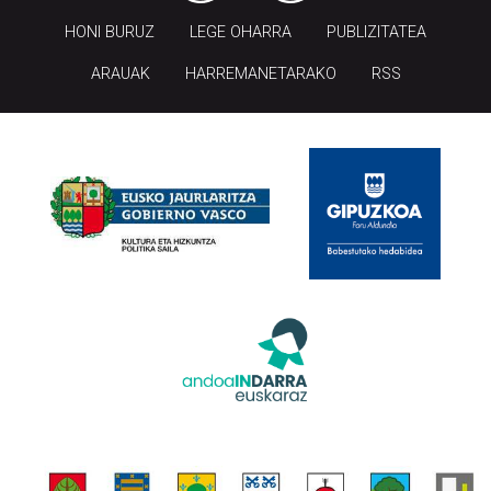
HONI BURUZ
LEGE OHARRA
PUBLIZITATEA
ARAUAK
HARREMANETARAKO
RSS