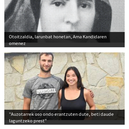
Otoitzaldia, larunbat honetan, Ama Kandidaren
omenez
"Auzotarrek oso ondo erantzuten dute, beti daude
laguntzeko prest"