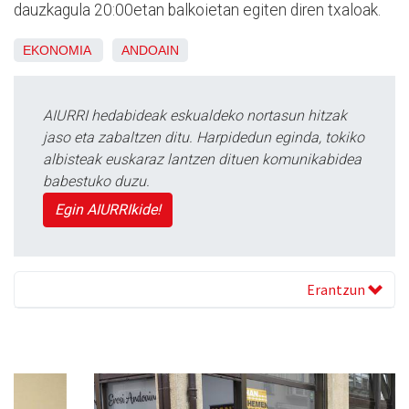
dauzkagula 20:00etan balkoietan egiten diren txaloak.
EKONOMIA
ANDOAIN
AIURRI hedabideak eskualdeko nortasun hitzak
jaso eta zabaltzen ditu. Harpidedun eginda, tokiko
albisteak euskaraz lantzen dituen komunikabidea
babestuko duzu.
Egin AIURRIkide!
Erantzun