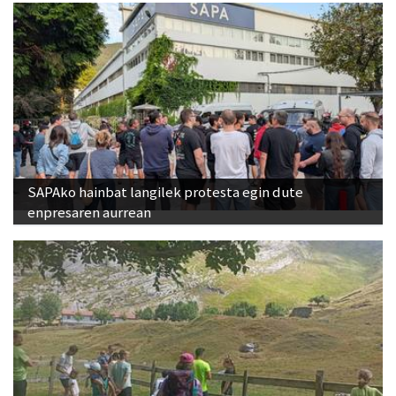
SAPAko hainbat langilek protesta egin dute
enpresaren aurrean