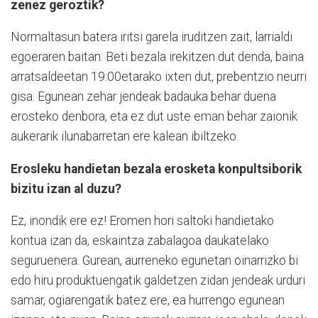
zenez geroztik?
Normaltasun batera iritsi garela iruditzen zait, larrialdi
egoeraren baitan. Beti bezala irekitzen dut denda, baina
arratsaldeetan 19:00etarako ixten dut, prebentzio neurri
gisa. Egunean zehar jendeak badauka behar duena
erosteko denbora, eta ez dut uste eman behar zaionik
aukerarik ilunabarretan ere kalean ibiltzeko.
Erosleku handietan bezala erosketa konpultsiborik
bizitu izan al duzu?
Ez, inondik ere ez! Eromen hori saltoki handietako
kontua izan da, eskaintza zabalagoa daukatelako
seguruenera. Gurean, aurreneko egunetan oinarrizko bi
edo hiru produktuengatik galdetzen zidan jendeak urduri
samar, ogiarengatik batez ere, ea hurrengo egunean