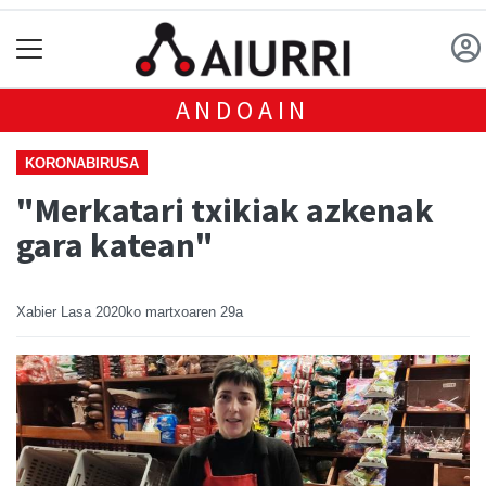
ANDOAIN
KORONABIRUSA
"Merkatari txikiak azkenak
gara katean"
Xabier Lasa
2020ko martxoaren 29a