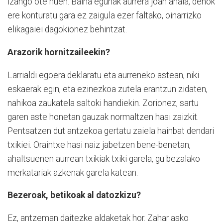
izango ote nuen. Baina egunak aurrera joan ahala, denok
ere konturatu gara ez zaigula ezer faltako, oinarrizko
elikagaiei dagokionez behintzat.
Arazorik hornitzaileekin?
Larrialdi egoera deklaratu eta aurreneko astean, niki
eskaerak egin, eta ezinezkoa zutela erantzun zidaten,
nahikoa zaukatela saltoki handiekin. Zorionez, sartu
garen aste honetan gauzak normaltzen hasi zaizkit.
Pentsatzen dut antzekoa gertatu zaiela hainbat dendari
txikiei. Oraintxe hasi naiz jabetzen bene-benetan,
ahaltsuenen aurrean txikiak txiki garela, gu bezalako
merkatariak azkenak garela katean.
Bezeroak, betikoak al datozkizu?
Ez, antzeman daitezke aldaketak hor. Zahar asko