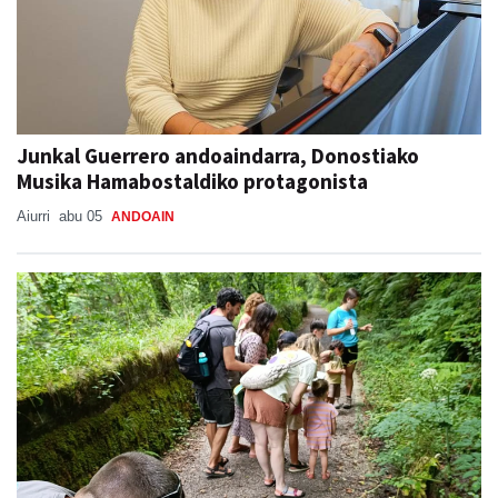
Junkal Guerrero andoaindarra, Donostiako
Musika Hamabostaldiko protagonista
Aiurri
abu 05
ANDOAIN