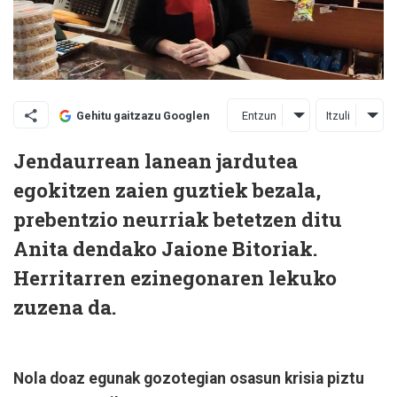
Entzun
Itzuli
Gehitu gaitzazu Googlen
Jendaurrean lanean jardutea
egokitzen zaien guztiek bezala,
prebentzio neurriak betetzen ditu
Anita dendako Jaione Bitoriak.
Herritarren ezinegonaren lekuko
zuzena da.
Nola doaz egunak gozotegian osasun krisia piztu