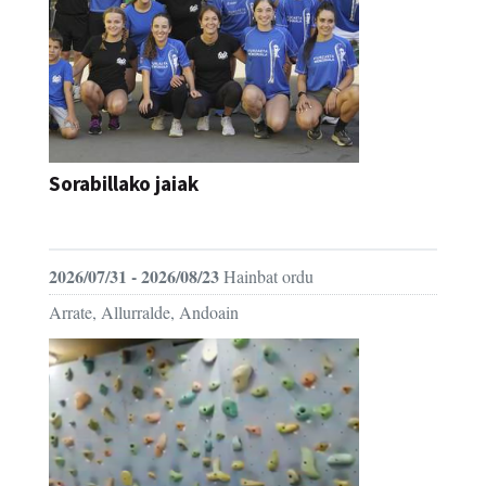
Sorabillako jaiak
FESTAK
2026/07/31 - 2026/08/23
Hainbat ordu
Arrate, Allurralde, Andoain