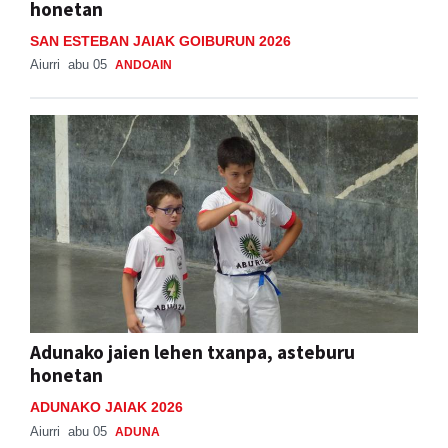
honetan
SAN ESTEBAN JAIAK GOIBURUN 2026
Aiurri
abu 05
ANDOAIN
Adunako jaien lehen txanpa, asteburu
honetan
ADUNAKO JAIAK 2026
Aiurri
abu 05
ADUNA