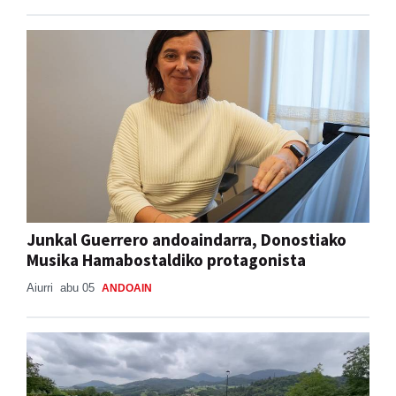
Junkal Guerrero andoaindarra, Donostiako
Musika Hamabostaldiko protagonista
Aiurri
abu 05
ANDOAIN