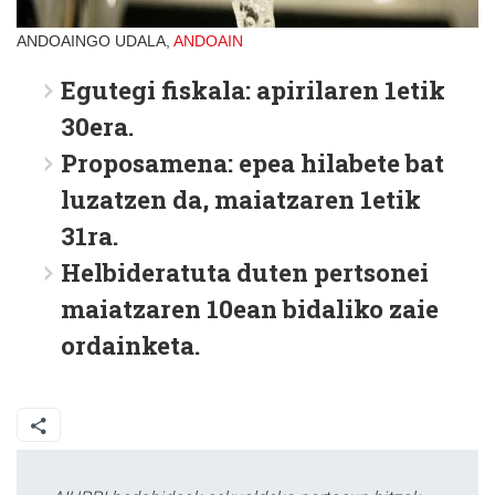
ANDOAINGO UDALA,
ANDOAIN
Egutegi fiskala: apirilaren 1etik
30era.
Proposamena: epea hilabete bat
luzatzen da, maiatzaren 1etik
31ra.
Helbideratuta duten pertsonei
maiatzaren 10ean bidaliko zaie
ordainketa.