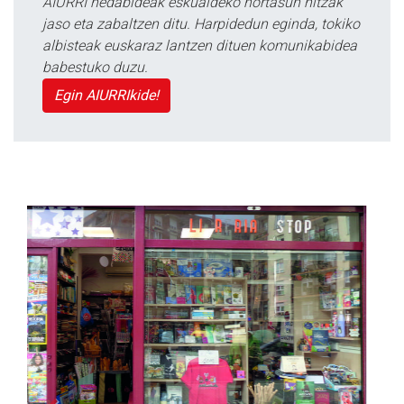
AIURRI hedabideak eskualdeko nortasun hitzak
jaso eta zabaltzen ditu. Harpidedun eginda, tokiko
albisteak euskaraz lantzen dituen komunikabidea
babestuko duzu.
Egin AIURRIkide!