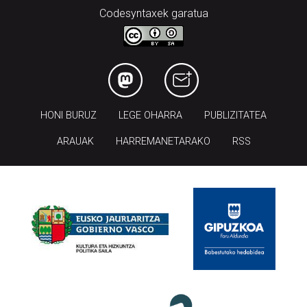
Codesyntaxek garatua
HONI BURUZ
LEGE OHARRA
PUBLIZITATEA
ARAUAK
HARREMANETARAKO
RSS