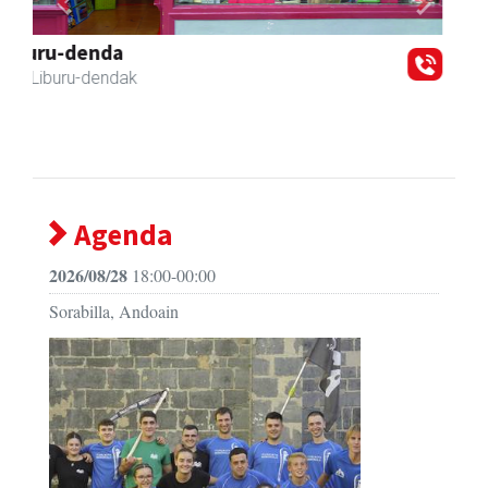
Previous
Next
Andoaingo AEK euskaltegia
Andoain
- Euskaltegiak
Agenda
2026/08/28
18:00-00:00
Sorabilla, Andoain