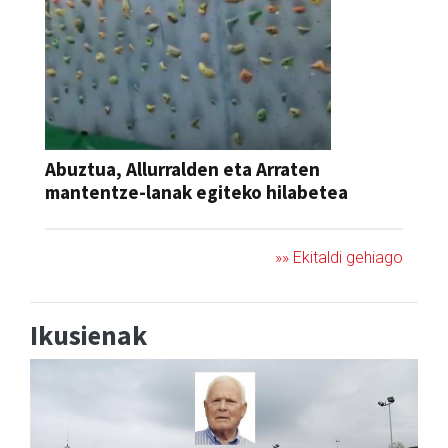
Abuztua, Allurralden eta Arraten
mantentze-lanak egiteko hilabetea
»» Ekitaldi gehiago
Ikusienak