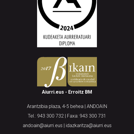
Aiurri.eus - Erroitz BM
Arantzibia plaza, 4-5 behea | ANDOAIN
Tel.: 943 300 732 | Faxa: 943 300 731
andoain@aiurri.eus | idazkaritza@aiurri.eus