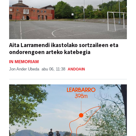
Aita Larramendi ikastolako sortzaileen eta
ondorengoen arteko katebegia
IN MEMORIAM
Jon Ander Ubeda
abu 06, 11:38
ANDOAIN