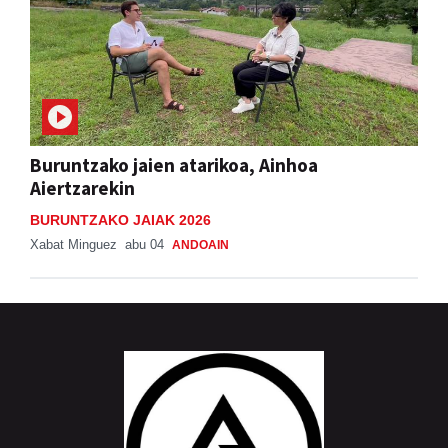
Buruntzako jaien atarikoa, Ainhoa
Aiertzarekin
BURUNTZAKO JAIAK 2026
Xabat Minguez
abu 04
ANDOAIN