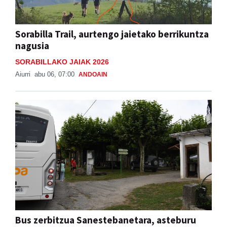
Sorabilla Trail, aurtengo jaietako berrikuntza
nagusia
SORABILLAKO JAIAK 2026
Aiurri
abu 06, 07:00
ANDOAIN
Bus zerbitzua Sanestebanetara, asteburu