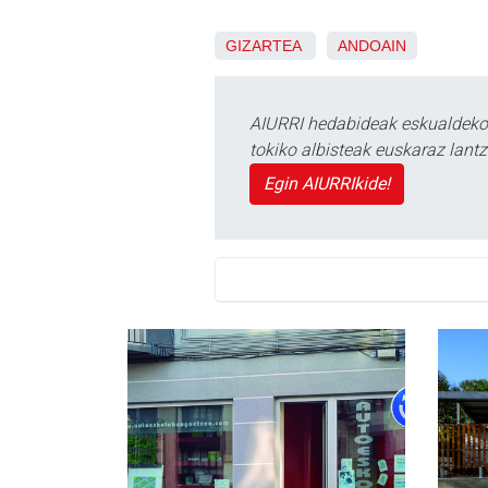
GIZARTEA
ANDOAIN
AIURRI hedabideak eskualdeko n
tokiko albisteak euskaraz lan
Egin AIURRIkide!