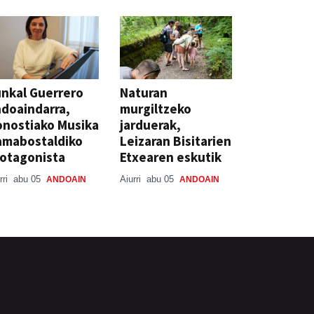
nkal Guerrero
Naturan
doaindarra,
murgiltzeko
nostiako Musika
jarduerak,
amabostaldiko
Leizaran Bisitarien
otagonista
Etxearen eskutik
rri
abu 05
Aiurri
abu 05
ANDOAIN
ANDOAIN