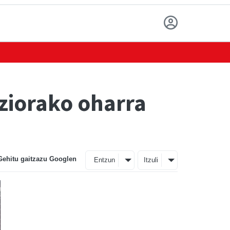
ziorako oharra
Gehitu gaitzazu Googlen
Entzun
Itzuli