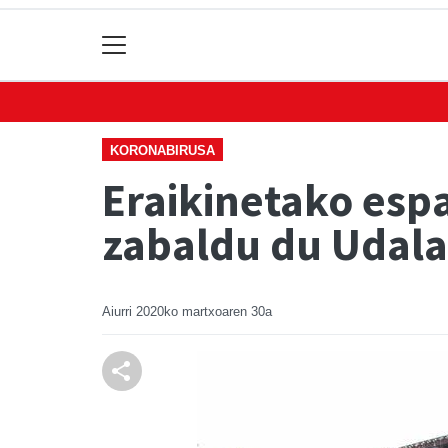
KORONABIRUSA
Eraikinetako esp
zabaldu du Udal
Aiurri
2020ko martxoaren 30a