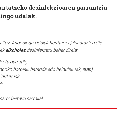
urtatzeko desinfekzioaren garrantzia
ingo udalak.
tuz, Andoaingo Udalak herritarrei jakinarazten die
uek
alkoholez
desinfektatu behar direla:
 eta barrutik)
npoko botoiak, baranda edo heldulekuak, etab).
ldulekuak.
k.
arbideetako sarrailak.