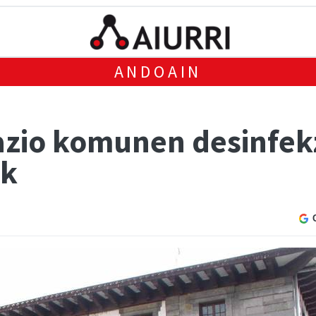
ANDOAIN
azio komunen desinfek
ak