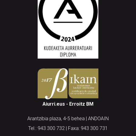
Aiurri.eus - Erroitz BM
Arantzibia plaza, 4-5 behea | ANDOAIN
Tel.: 943 300 732 | Faxa: 943 300 731