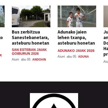
Bus zerbitzua
Adunako jaien
Ju
ko
Sanestebanetara,
lehen txanpa,
an
asteburu honetan
asteburu honetan
Do
H
SAN ESTEBAN JAIAK
ADUNAKO JAIAK 2026
pr
GOIBURUN 2026
K
Aiurri
abu 05
ADUNA
Aiurri
abu 05
ANDOAIN
Aiu