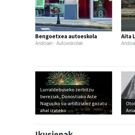
Bengoetxea autoeskola
Aita 
Andoain
- Autoeskolak
Andoa
Lurraldebuseko zerbitzu
bereziak, Donostiako Aste
Nagusiko su-artifizialez gozatu
Otoi
ahal izateko
Ama
Ikusienak