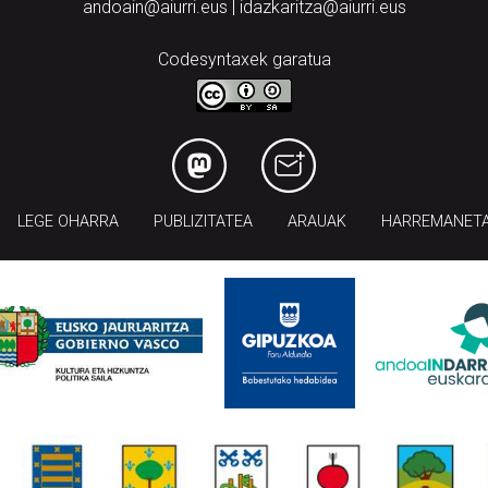
andoain@aiurri.eus | idazkaritza@aiurri.eus
Codesyntaxek garatua
LEGE OHARRA
PUBLIZITATEA
ARAUAK
HARREMANET