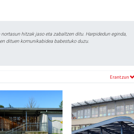
ortasun hitzak jaso eta zabaltzen ditu. Harpidedun eginda,
tzen dituen komunikabidea babestuko duzu.
Erantzun