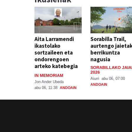
Aita Larramendi
Sorabilla Trail,
ikastolako
aurtengo jaieta
sortzaileen eta
berrikuntza
ondorengoen
nagusia
arteko katebegia
SORABILLAKO JAIA
2026
IN MEMORIAM
Aiurri
abu 06, 07:00
Jon Ander Ubeda
ANDOAIN
abu 06, 11:38
ANDOAIN