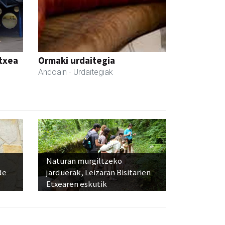
etxea
Ormaki urdaitegia
Andoain
- Urdaitegiak
Naturan murgiltzeko
de
jarduerak, Leizaran Bisitarien
Etxearen eskutik