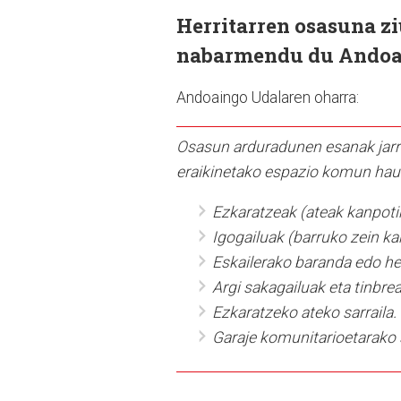
Herritarren osasuna zi
nabarmendu du Andoa
Andoaingo Udalaren oharra:
Osasun arduradunen esanak jarrai
eraikinetako espazio komun ha
Ezkaratzeak (ateak kanpotik
Igogailuak (barruko zein ka
Eskailerako baranda edo he
Argi sakagailuak eta tinbrea
Ezkaratzeko ateko sarraila.
Garaje komunitarioetarako s