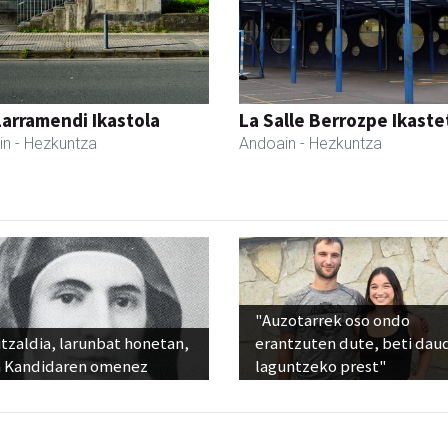
Larramendi Ikastola
La Salle Berrozpe Ikast
in
- Hezkuntza
Andoain
- Hezkuntza
"Auzotarrek oso ondo
tzaldia, larunbat honetan,
erantzuten dute, beti dau
 Kandidaren omenez
laguntzeko prest"