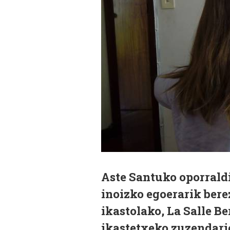
Aste Santuko oporrald
inoizko egoerarik ber
ikastolako, La Salle B
ikastetxeko zuzendari