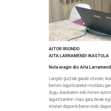
AITOR IRIONDO
AITA LARRAMENDI IKASTOLA
Nola eragin dio Aita Larramend
Langile guztiak gaude etxean, ik
berrien laguntzarekin moldatu gar
dugu, ikaslearen edo horien auton
laguntzarekin. Hasi gara deiak egi
etxean dagoela baina ondo dagoe