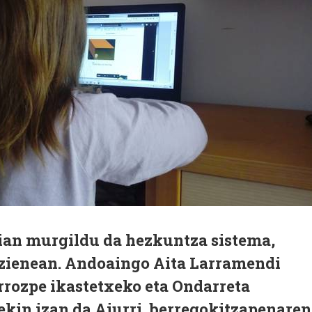
ian murgildu da hezkuntza sistema,
ezienean. Andoaingo Aita Larramendi
errozpe ikastetxeko eta Ondarreta
ekin izan da Aiurri, berregokitzapenaren