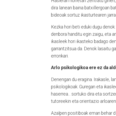
Hasieran horretan zentratu ginen, 
dira lanean baina batxillergoan b
bideoak sortuz ikasturtearen jarra
Kezka hori beti eduki dugu denok:
denbora handitu egin zaigu, eta 
ikasleek hori ikasteko badago de
garrantzitsua da. Denok lasaitu g
erronkari.
Arlo psikologikoa ere ez da ald
Denengan du eragina. Irakasle, la
psikologikoak. Guregan eta ikasle
haserrea... sortuko dira eta sortze
tutoreekin eta orientazio arloaren
Azalpen positiboak eman behar d