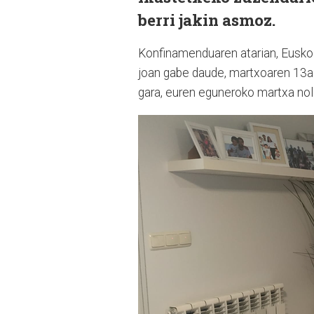
berri jakin asmoz.
Konfinamenduaren atarian, Eusko J
joan gabe daude, martxoaren 13az
gara, euren eguneroko martxa nol