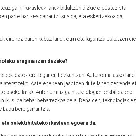
az gain, irakasleak lanak bidaltzen dizkie e-postaz eta
oen parte hartzea garrantzitsua da, eta eskertzekoa da
k direnez euren kabuz lanak egin eta laguntza eskatzen di
 nolako eragina izan dezake?
kasleek, batez ere Bigarren hezkuntzan. Autonomia asko land
a ateratzeko. Astelehenean jasotzen dute lanen zerrenda et
ste osoko lanak. Autonomiaz gain teknologien erabilera ere
in ikusi da behar beharrezkoa dela. Dena den, teknologiak ez
e badu bere garrantzia.
eta selektibitateko ikasleen egoera da.