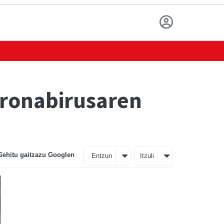
oronabirusaren
Gehitu gaitzazu Googlen
Entzun
Itzuli