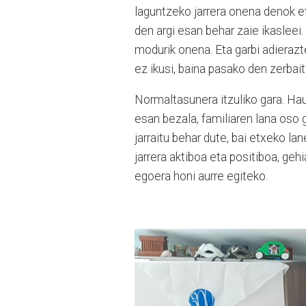
laguntzeko jarrera onena denok e
den argi esan behar zaie ikasleei
modurik onena. Eta garbi adiera
ez ikusi, baina pasako den zerbait
Normaltasunera itzuliko gara. Hau
esan bezala, familiaren lana oso 
jarraitu behar dute, bai etxeko la
jarrera aktiboa eta positiboa, geh
egoera honi aurre egiteko.