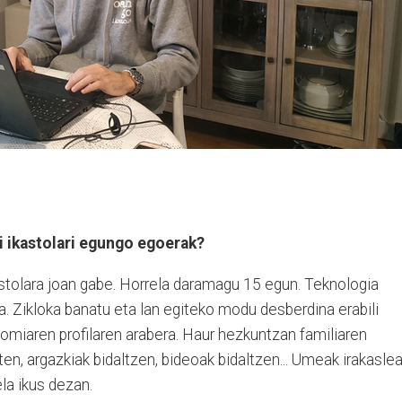
i ikastolari egungo egoerak?
astolara joan gabe. Horrela daramagu 15 egun. Teknologia
a. Zikloka banatu eta lan egiteko modu desberdina erabili
omiaren profilaren arabera. Haur hezkuntzan familiaren
ten, argazkiak bidaltzen, bideoak bidaltzen... Umeak irakasle
la ikus dezan.