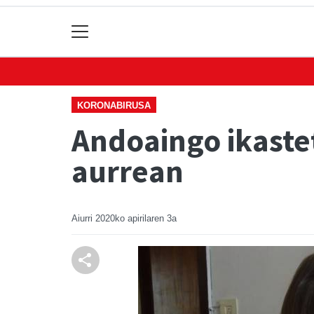
KORONABIRUSA
Andoaingo ikaste
aurrean
Aiurri
2020ko apirilaren 3a