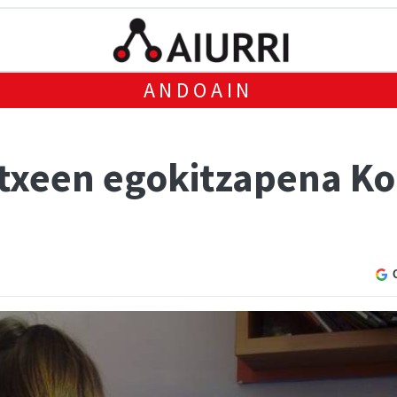
ANDOAIN
txeen egokitzapena K