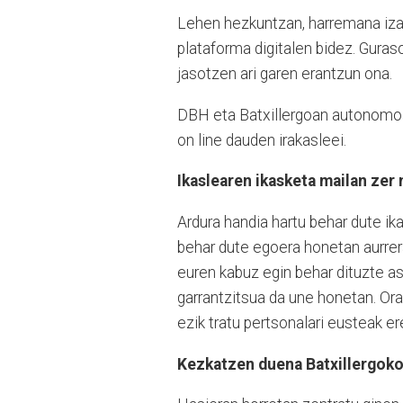
Lehen hezkuntzan, harremana izate
plataforma digitalen bidez. Guras
jasotzen ari garen erantzun ona.
DBH eta Batxillergoan autonomoa
on line dauden irakasleei.
Ikaslearen ikasketa mailan zer
Ardura handia hartu behar dute i
behar dute egoera honetan aurrer
euren kabuz egin behar dituzte a
garrantzitsua da une honetan. Ora
ezik tratu pertsonalari eusteak er
Kezkatzen duena Batxillergoko 