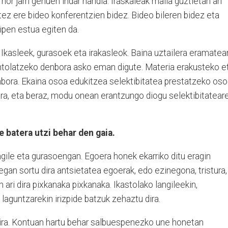
hor jarri genuen indar handia. Iraskaleak maila guztietan ari
atez ere bideo konferentzien bidez. Bideo bileren bidez eta
ipen estua egiten da.
 Ikasleek, gurasoek eta irakasleok. Baina uztailera eramatea
antolatzeko denbora asko eman digute. Materia erakusteko e
nbora. Ekaina osoa edukitzea selektibitatea prestatzeko oso
ara, eta beraz, modu onean erantzungo diogu selektibitatear
e batera utzi behar den gaia.
ngile eta gurasoengan. Egoera honek ekarriko ditu eragin
egan sortu dira antsietatea egoerak, edo ezinegona, tristura,
n ari dira pixkanaka pixkanaka. Ikastolako langileekin,
 laguntzarekin irizpide batzuk zehaztu dira.
ira. Kontuan hartu behar salbuespenezko une honetan