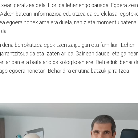
txean geratzea dela. Hori da lehenengo pausoa. Egoera zein
. Azken batean, informazioa edukitzea da eurek lasai egotek
ztea egoera honek amaiera duela, nahiz eta momentu batena
 da.
 dena borrokatzea egokitzen zaigu guri eta familiari. Lehen
garrantzitsua da eta izaten ari da. Gainean daude, eta gainea
nen arloan eta baita arlo psikologikoan ere. Beti eduki behar d
iago egoera honetan. Behar dira errutina batzuk jarraitzea