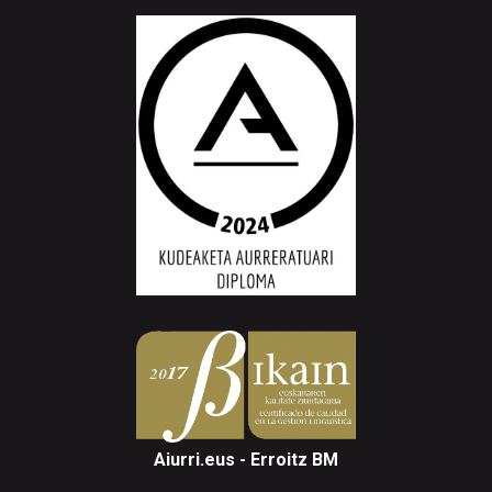
Aiurri.eus - Erroitz BM