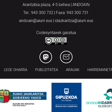
Arantzibia plaza, 4-5 behea | ANDOAIN
Tel.: 943 300 732 | Faxa: 943 300 731
andoain@aiurri.eus | idazkaritza@aiurri.eus
Codesyntaxek garatua
LEGE OHARRA
PUBLIZITATEA
ARAUAK
HARREMANET