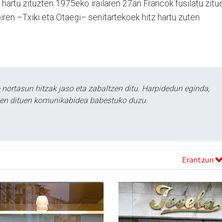
 hartu zituzten 1975eko irailaren 27an Francok fusilatu zitu
biren –Txiki eta Otaegi– senitartekoek hitz hartu zuten
ortasun hitzak jaso eta zabaltzen ditu. Harpidedun eginda,
tzen dituen komunikabidea babestuko duzu.
Erantzun