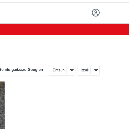
Gehitu gaitzazu Googlen
Entzun
Itzuli