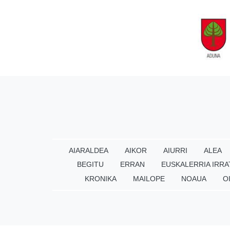
AIARALDEA
AIKOR
AIURRI
ALEA
BEGITU
ERRAN
EUSKALERRIA IRRA
KRONIKA
MAILOPE
NOAUA
O