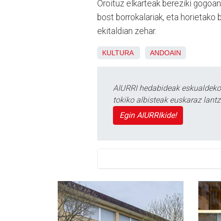
Oroituz elkarteak bereziki gogoan
bost borrokalariak, eta horietako 
ekitaldian zehar.
KULTURA
ANDOAIN
AIURRI hedabideak eskualdeko n
tokiko albisteak euskaraz lan
Egin AIURRIkide!