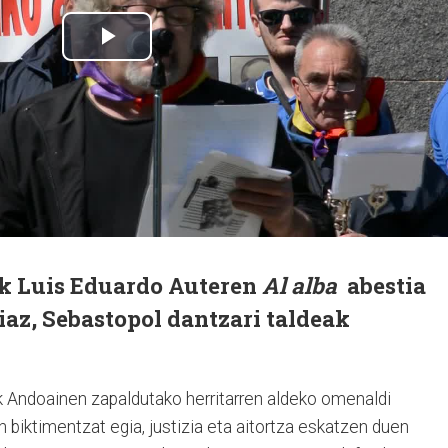
k Luis Eduardo Auteren
Al alba
abestia
iaz, Sebastopol dantzari taldeak
ak Andoainen zapaldutako herritarren aldeko omenaldi
 biktimentzat egia, justizia eta aitortza eskatzen duen