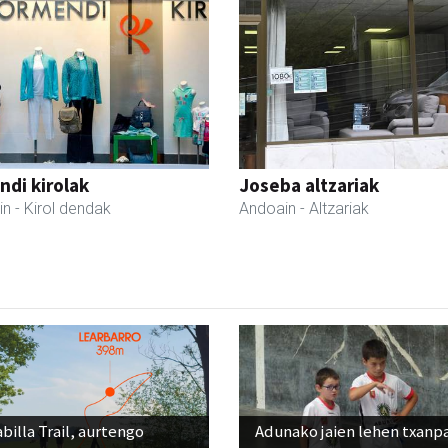
di kirolak
Joseba altzariak
in
- Kirol dendak
Andoain
- Altzariak
billa Trail, aurtengo
Adunako jaien lehen txanp