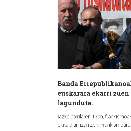
Banda Errepublikanoa
euskarara ekarri zuen 
lagunduta.
Iazko apirilaren 13an, frankismo
ekitaldian izan zen.
Frankismoaren