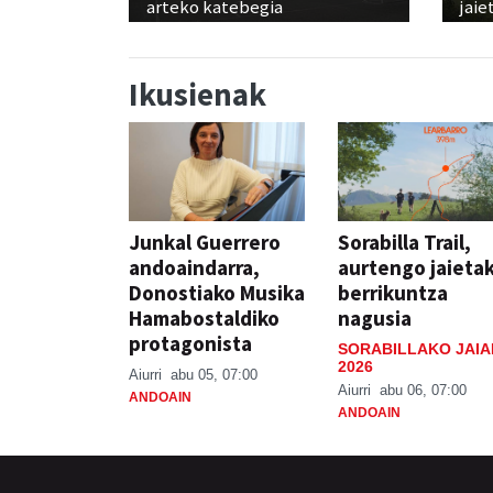
arteko katebegia
jaie
Ikusienak
Junkal Guerrero
Sorabilla Trail,
andoaindarra,
aurtengo jaieta
Donostiako Musika
berrikuntza
Hamabostaldiko
nagusia
protagonista
SORABILLAKO JAIA
2026
Aiurri
abu 05, 07:00
Aiurri
abu 06, 07:00
ANDOAIN
ANDOAIN