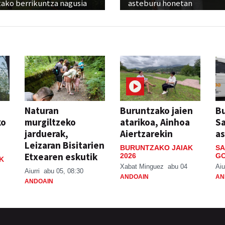
tako berrikuntza nagusia
asteburu honetan
Naturan
Buruntzako jaien
Bu
ko
murgiltzeko
atarikoa, Ainhoa
S
jarduerak,
Aiertzarekin
a
Leizaran Bisitarien
BURUNTZAKO JAIAK
SA
Etxearen eskutik
2026
GO
K
Xabat Minguez
abu 04
Aiu
Aiurri
abu 05, 08:30
ANDOAIN
AN
ANDOAIN