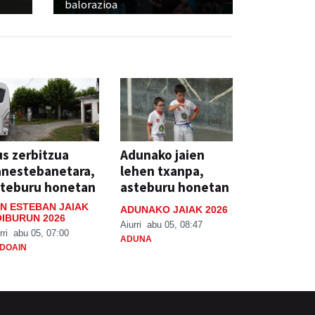
balorazioa
s zerbitzua
Adunako jaien
anestebanetara,
lehen txanpa,
steburu honetan
asteburu honetan
N ESTEBAN JAIAK
ADUNAKO JAIAK 2026
IBURUN 2026
Aiurri
abu 05, 08:47
rri
abu 05, 07:00
ADUNA
DOAIN