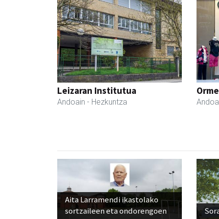
Leizaran Institutua
Ormen
Andoain
- Hezkuntza
Andoa
Aita Larramendi ikastolako
sortzaileen eta ondorengoen
Sora