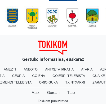
Gertuko informazioa, euskaraz
AMEZTI
ANBOTO
ANTXETA IRRATIA
ATARIA
AZP
TIA
GEURIA
GOIENA
GOIERRI TELEBISTA
GUAIXE
IZMENDI TELEBISTA
ORIO GUKA
TXINTXARRI
ZARAUT
Matx
Gurean
Ttap
Tokikom publizitatea