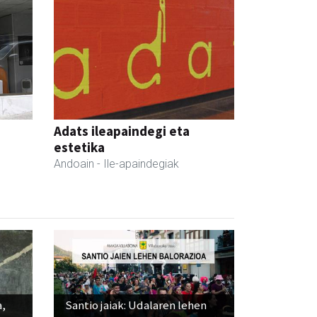
Adats ileapaindegi eta
estetika
Andoain
- Ile-apaindegiak
a,
Santio jaiak: Udalaren lehen