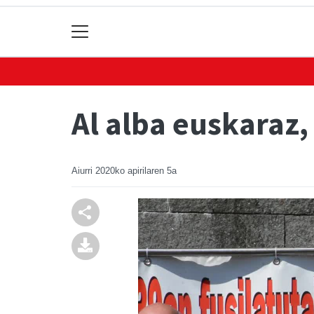
Al alba euskaraz,
Aiurri
2020ko apirilaren 5a