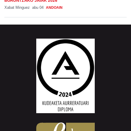
BURUNTZAKO JAIAK 2026
Xabat Minguez
abu 04
ANDOAIN