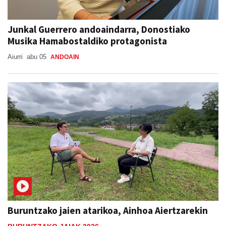
Junkal Guerrero andoaindarra, Donostiako
Musika Hamabostaldiko protagonista
Aiurri
abu 05
ANDOAIN
Buruntzako jaien atarikoa, Ainhoa Aiertzarekin