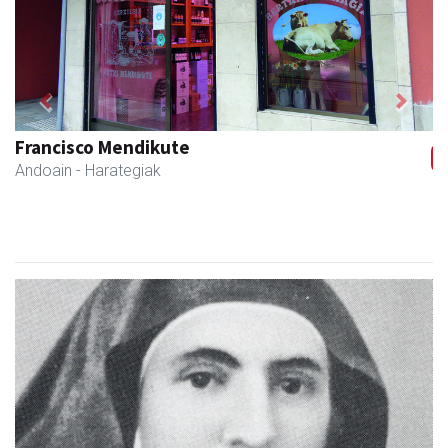
Previous
Next
Hiru Jatetxea
Andoain
- Tabernak