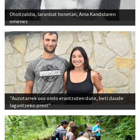
Otoitzaldia, larunbat honetan, Ama Kandidaren
omenez
"Auzotarrek oso ondo erantzuten dute, beti daude
laguntzeko prest"