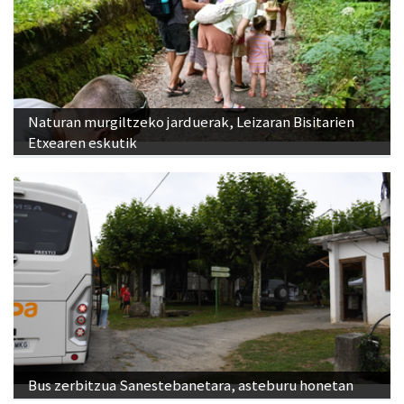
Naturan murgiltzeko jarduerak, Leizaran Bisitarien
Etxearen eskutik
Bus zerbitzua Sanestebanetara, asteburu honetan