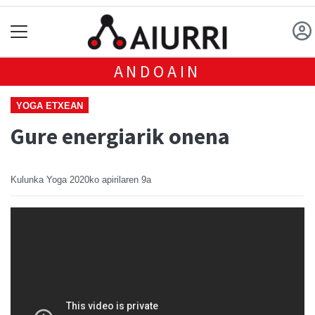
ANDOAIN
YOGA ETXEAN
Gure energiarik onena
Kulunka Yoga
2020ko apirilaren 9a