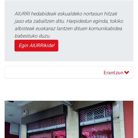
AIURRI hedabideak eskualdeko nortasun hitzak
jaso eta zabaltzen ditu. Harpidedun eginda, tokiko
albisteak euskaraz lantzen dituen komunikabidea
babestuko duzu.
Egin AIURRIkide!
Erantzun