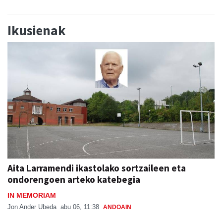
Ikusienak
Aita Larramendi ikastolako sortzaileen eta
ondorengoen arteko katebegia
IN MEMORIAM
Jon Ander Ubeda
abu 06, 11:38
ANDOAIN