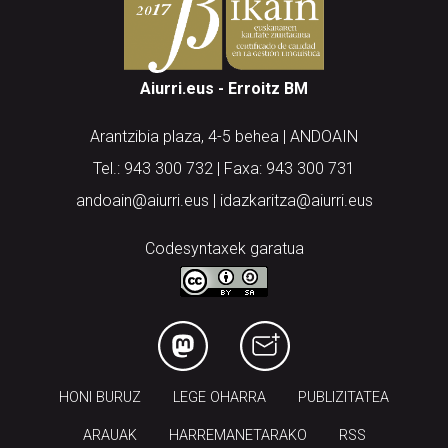
Aiurri.eus - Erroitz BM
Arantzibia plaza, 4-5 behea | ANDOAIN
Tel.: 943 300 732 | Faxa: 943 300 731
andoain@aiurri.eus | idazkaritza@aiurri.eus
Codesyntaxek garatua
HONI BURUZ
LEGE OHARRA
PUBLIZITATEA
ARAUAK
HARREMANETARAKO
RSS