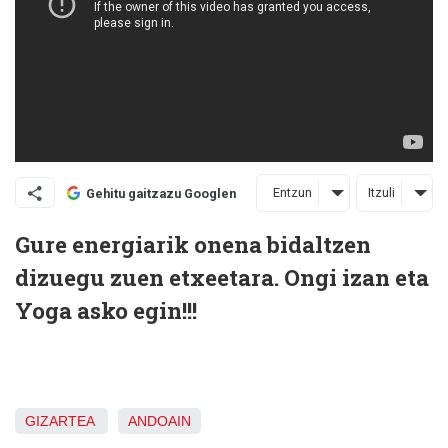
Entzun
Itzuli
Gehitu gaitzazu Googlen
Gure energiarik onena bidaltzen
dizuegu zuen etxeetara. Ongi izan eta
Yoga asko egin!!!
GIZARTEA
ANDOAIN