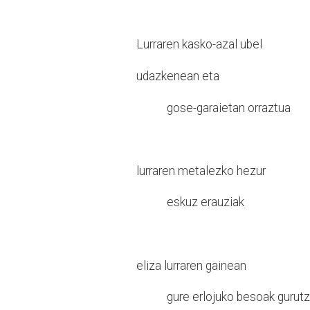
Lurraren kasko-azal ubel
udazkenean eta
gose-garaietan orraztua
lurraren metalezko hezur
eskuz erauziak
eliza lurraren gainean
gure erlojuko besoak gurutzil