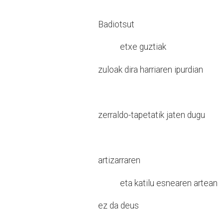
Badiotsut
etxe guztiak
zuloak dira harriaren ipurdian
zerraldo-tapetatik jaten dugu
artizarraren
eta katilu esnearen artean
ez da deus