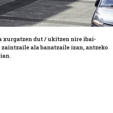
a xurgatzen dut / ukitzen nire ibai-
 zaintzaile ala banatzaile izan, antzeko
dian.