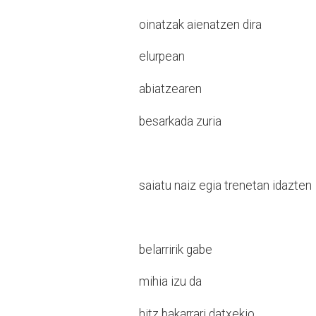
oinatzak aienatzen dira
elurpean
abiatzearen
besarkada zuria
saiatu naiz egia trenetan idazten
belarririk gabe
mihia izu da
hitz bakarrari datxekio