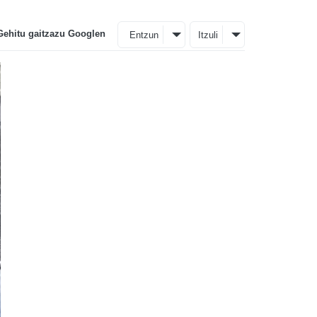
Gehitu gaitzazu Googlen
Entzun
Itzuli