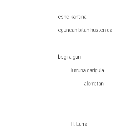
esne-kantina
egunean bitan husten da
begira guri
lurruna darigula
alorretan
II. Lurra