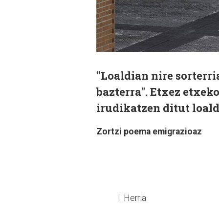
"Loaldian nire sorterri
bazterra". Etxez etxeko
irudikatzen ditut loal
Zortzi poema emigrazioaz
I. Herria