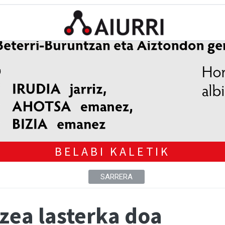
BELABI KALETIK
SARRERA
zea lasterka doa