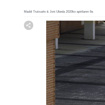
Maddi Trutxuelo & Joni Ubeda
2020ko apirilaren 9a