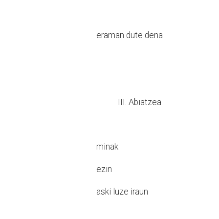
eraman dute dena
III. Abiatzea
minak
ezin
aski luze iraun