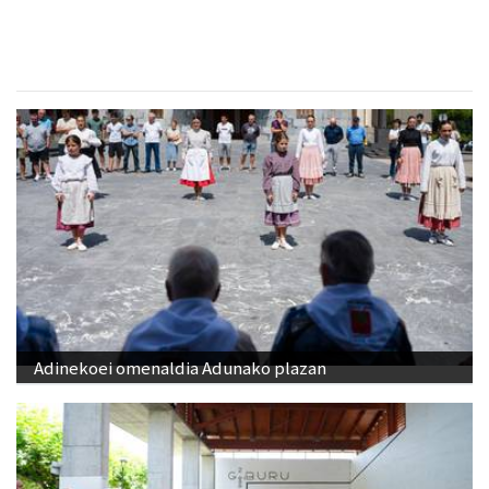
Adinekoei omenaldia Adunako plazan