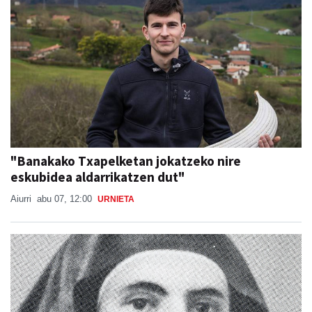
"Banakako Txapelketan jokatzeko nire
eskubidea aldarrikatzen dut"
Aiurri
abu 07, 12:00
URNIETA