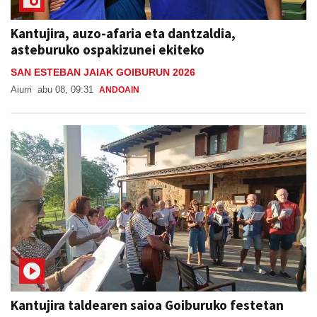
Kantujira, auzo-afaria eta dantzaldia,
asteburuko ospakizunei ekiteko
SAN ESTEBAN JAIAK GOIBURUN 2026
Aiurri
abu 08, 09:31
ANDOAIN
Kantujira taldearen saioa Goiburuko festetan