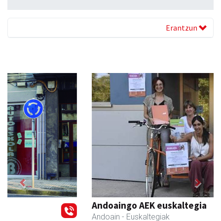
Erantzun
Previous
Next
Andoaingo AEK euskaltegia
Andoain
- Euskaltegiak