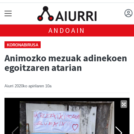
ANDOAIN
KORONABIRUSA
Animozko mezuak adinekoen
egoitzaren atarian
Aiurri
2020ko apirilaren 10a