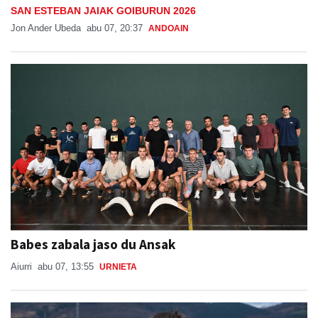
SAN ESTEBAN JAIAK GOIBURUN 2026
Jon Ander Ubeda
abu 07, 20:37
ANDOAIN
Babes zabala jaso du Ansak
Aiurri
abu 07, 13:55
URNIETA