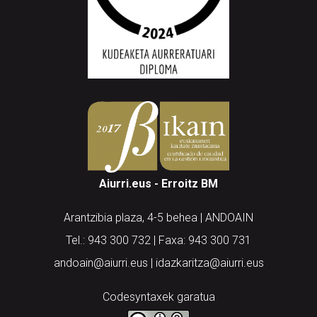
Aiurri.eus - Erroitz BM
Arantzibia plaza, 4-5 behea | ANDOAIN
Tel.: 943 300 732 | Faxa: 943 300 731
andoain@aiurri.eus | idazkaritza@aiurri.eus
Codesyntaxek garatua