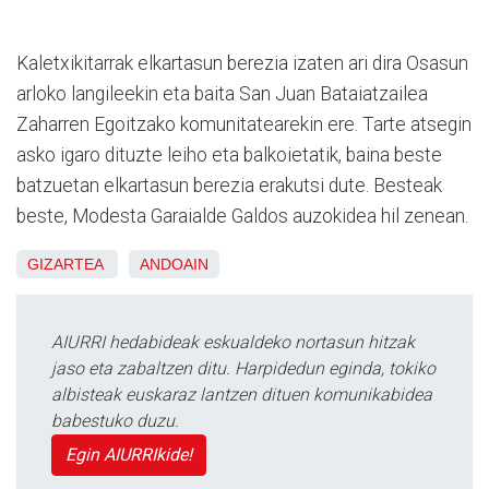
Kaletxikitarrak elkartasun berezia izaten ari dira Osasun
arloko langileekin eta baita San Juan Bataiatzailea
Zaharren Egoitzako komunitatearekin ere. Tarte atsegin
asko igaro dituzte leiho eta balkoietatik, baina beste
batzuetan elkartasun berezia erakutsi dute. Besteak
beste, Modesta Garaialde Galdos auzokidea hil zenean.
GIZARTEA
ANDOAIN
AIURRI hedabideak eskualdeko nortasun hitzak
jaso eta zabaltzen ditu. Harpidedun eginda, tokiko
albisteak euskaraz lantzen dituen komunikabidea
babestuko duzu.
Egin AIURRIkide!