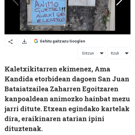
Gehitu gaitzazu Googlen
Entzun
Itzuli
Kaletxikitarren ekimenez, Ama
Kandida etorbidean dagoen San Juan
Bataiatzailea Zaharren Egoitzaren
kanpoaldean animozko hainbat mezu
jarri ditute. Etxean egindako kartelak
dira, eraikinaren atarian ipini
dituztenak.