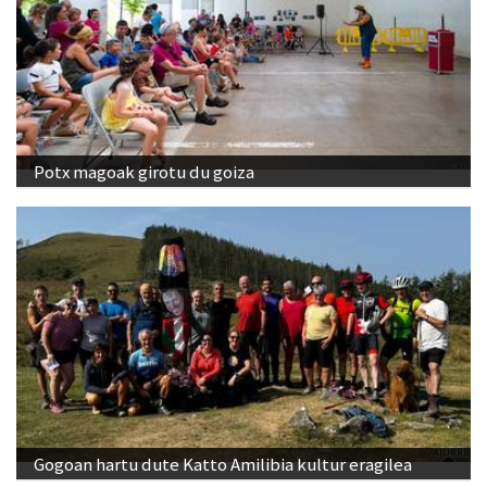
Potx magoak girotu du goiza
Gogoan hartu dute Katto Amilibia kultur eragilea