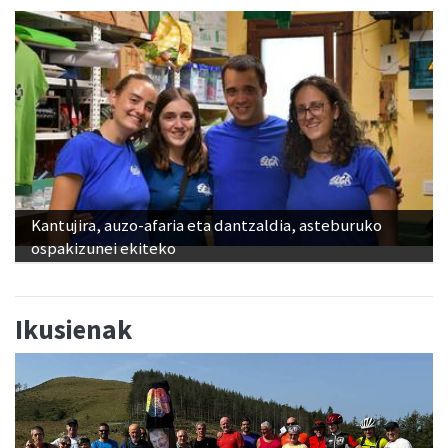
Kantujira, auzo-afaria eta dantzaldia, asteburuko
ospakizunei ekiteko
Ikusienak