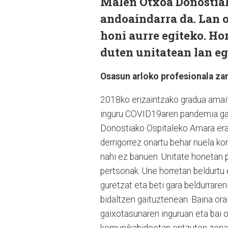
Malen Otxoa Donostiak
andoaindarra da. Lan o
honi aurre egiteko. Ho
duten unitatean lan egi
Osasun arloko profesionala zar
2018ko erizaintzako gradua amaitu
inguru COVID19aren pandemia gai
Donostiako Ospitaleko Amara erai
derrigorrez onartu behar nuela ko
nahi ez banuen. Unitate honetan 
pertsonak. Une horretan beldurtu
guretzat eta beti gara beldurrare
bidaltzen gaituztenean. Baina or
gaixotasunaren inguruan eta bai 
komunikabideetan entzuten zenak