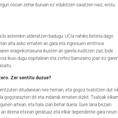
egun osoan zehar buruan ez edukitzen saiatzen naiz, erotu
a bi asterekin alderatzen badugu. UCIa nahiko beteta dago
tetan alta asko ematen ari gara eta ingresuen erritmoa
ren eraginkortasuna ikusten ari garela iruditzen zait, bide
hoa ikusi dugu ospitalean eta zortez barruraino joan ez gare
asaitu.
zero. Zer sentitu duzue?
ntzuten ditudanean nire herrian, eta gogoz txalotzen dut ni
 gogorarazten dit eta indarrak ematen dizkit. Txaloak elkarr
lagunen artean, eta hala izan behar duela. Gure lana bezain
n ari direna etxean geratuaz eta elkar dependente gara neurri