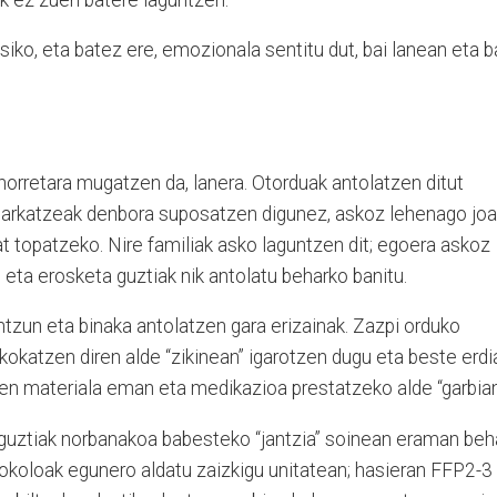
isiko, eta batez ere, emozionala sentitu dut, bai lanean eta b
rretara mugatzen da, lanera. Otorduak antolatzen ditut
aparkatzeak denbora suposatzen digunez, askoz lehenago jo
at topatzeko. Nire familiak asko laguntzen dit; egoera askoz
 eta erosketa guztiak nik antolatu beharko banitu.
tzun eta binaka antolatzen gara erizainak. Zazpi orduko
kokatzen diren alde “zikinean” igarotzen dugu eta beste erdi
uen materiala eman eta medikazioa prestatzeko alde “garbian
 guztiak norbanakoa babesteko “jantzia” soinean eraman beh
tokoloak egunero aldatu zaizkigu unitatean; hasieran FFP2-3