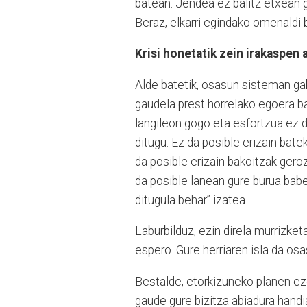
batean. Jendea ez balitz etxean g
Beraz, elkarri egindako omenaldi ba
Krisi honetatik zein irakaspen 
Alde batetik, osasun sisteman ga
gaudela prest horrelako egoera b
langileon gogo eta esfortzua ez d
ditugu. Ez da posible erizain bate
da posible erizain bakoitzak gero
da posible lanean gure burua bab
ditugula behar” izatea.
Laburbilduz, ezin direla murrizke
espero. Gure herriaren isla da os
Bestalde, etorkizuneko planen eze
gaude gure bizitza abiadura handia