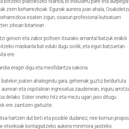
a biltzeko plastikozko txanoa, bi eskularru pare eta aurpegia
ak ziren beharrezkoak. Egunak aurrera joan ahala, Osakidetz
 beharrezkoa esaten zigun, osasun profesional kutsatuen
ten zihoan bitartean.
zi genion eta zabor poltsen itsurako amantal batzuk erabili
itzeko maskarila bat eduki dugu soilik, eta egun batzuetan
ita ere.
andia eragin digu eta mesfidantza sakona.
e batekin joaten ahalegindu gara, gehienak guztiz beldurtuta
 aurrean eta ospitalean ingresatua zaudenean, inguru arrotz
a delako. Esker oneko hitz eta mezu ugari jaso ditugu
iek ere zaintzen gaituzte.
utxa hartzen dut beti eta posible dudanez, nire komun propio
nire etxekoak kontagiatzeko aukera minimora jaisteko.