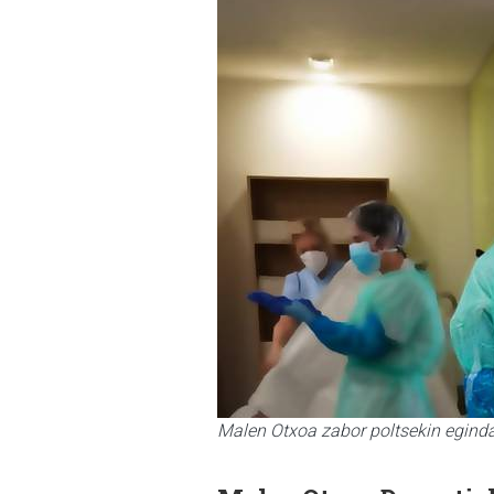
Malen Otxoa zabor poltsekin eginda