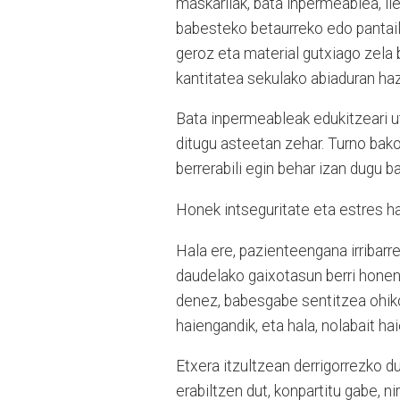
maskarilak, bata inpermeablea, ile
babesteko betaurreko edo pantail
geroz eta material gutxiago zela
kantitatea sekulako abiaduran haz
Bata inpermeableak edukitzeari ut
ditugu asteetan zehar. Turno bako
berrerabili egin behar izan dugu ba
Honek intseguritate eta estres h
Hala ere, pazienteengana irribarr
daudelako gaixotasun berri honen
denez, babesgabe sentitzea ohiko
haiengandik, eta hala, nolabait ha
Etxera itzultzean derrigorrezko d
erabiltzen dut, konpartitu gabe, 