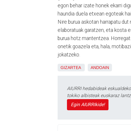
egon behar izate honek ekarri digu
haundia duela etxean egoteak hain
Nire burua askotan harrapatu dut 
elaboratuak garatzen, eta kosta 
burua hotz mantentzea. Horregatik
onetik goazela eta, hala, motibaz
jokatzeko.
GIZARTEA
ANDOAIN
AIURRI hedabideak eskualdeko n
tokiko albisteak euskaraz lan
Egin AIURRIkide!