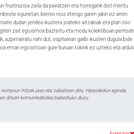
n frustrazioa zaila da pairatzen eta horregatik diot meritu
beste egunetan, berriro noiz irtengo garen jakin ez arren.
maite dudan jendea ikustera joateko aitzakiak eta plan oso
egiten zait egoismoa baztertu eta modu kolektiboan pentsat
, azpimarratu nahi dut, ospitalean garbi ikusten dugula bide
ioa eman egoismoari gure buruan tokirik ez uzteko eta ardur
ortasun hitzak jaso eta zabaltzen ditu. Harpidedun eginda,
tzen dituen komunikabidea babestuko duzu.
Erantzun