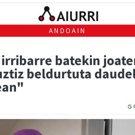
ANDOAIN
irribarre batekin joat
uztiz beldurtuta daude
ean"