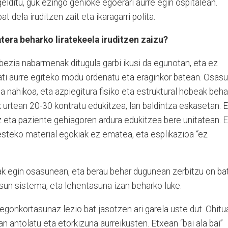
elditu, guk ezingo genioke egoerari aurre egin ospitalean.
t dela iruditzen zait eta ikaragarri polita.
atera beharko liratekeela iruditzen zaizu?
bezia nabarmenak ditugula garbi ikusi da egunotan, eta ez
ati aurre egiteko modu ordenatu eta eraginkor batean. Osas
a nahikoa, eta azpiegitura fisiko eta estruktural hobeak beha
k urtean 20-30 kontratu edukitzea, lan baldintza eskasetan. 
z eta paziente gehiagoren ardura edukitzea bere unitatean. 
esteko material egokiak ez ematea, eta esplikazioa “ez
tak egin osasunean, eta berau behar dugunean zerbitzu on ba
asun sistema, eta lehentasuna izan beharko luke.
gonkortasunaz lezio bat jasotzen ari garela uste dut. Ohitu
n antolatu eta etorkizuna aurreikusten. Etxean “bai ala bai”