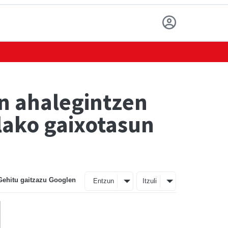
en ahalegintzen
lako gaixotasun
Gehitu gaitzazu Googlen
Entzun
Itzuli