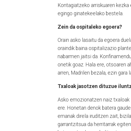
Kontagiatzeko arriskuaren kezka 
egingo ginatekeelako bestela.
Zein da ospitaleko egoera?
Orain asko lasaitu da egoera duel
oraindik baina ospitalizazio plan
nabarmen jaitsi da. Konfinamendua
onetik goaz. Hala ere, otsoaren a
arren, Madrilen bezala, ezin gara l
Txaloak jasotzen dituzue ilunt
Asko emozionatzen naiz txaloak e
ere. Honetan denok batera gaudela
emanak direla iruditzen zait, bizi
garrantzitsua da herritarrak egite