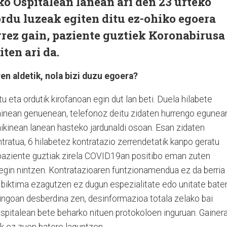
o Ospitalean lanean ari den 23 urteko
rdu luzeak egiten ditu ez-ohiko egoera
rrez gain, paziente guztiek Koronabirusa
ten ari da.
en aldetik, nola bizi duzu egoera?
 eta ordutik kirofanoan egin dut lan beti. Duela hilabete
nean genuenean, telefonoz deitu zidaten hurrengo egunea
kinean lanean hasteko jardunaldi osoan. Esan zidaten
ntratua, 6 hilabetez kontratazio zerrendetatik kanpo geratu
paziente guztiak zirela COVID19an positibo eman zuten
 egin nintzen. Kontratazioaren funtzionamendua ez da berria
n biktima ezagutzen ez dugun espezialitate edo unitate bate
aingoan desberdina zen, desinformazioa totala zelako bai
ospitalean bete beharko nituen protokoloen inguruan. Gainer
 ez zuen batere laguntzen.