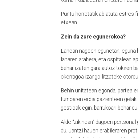
Puntu horretatik abiatuta estres f
etxean.
Zein da zure egunerokoa?
Lanean nagoen egunetan, eguna ho
lanaren arabera, eta ospitalean 
behar izaten gara autoz tokiren b
okerragoa izango litzateke otordu
Behin unitatean egonda, partea en
turnoaren erdia pazienteen gelak 
gestioak egin, barrukoari behar d
Alde “zikinean” dagoen pertsonal
du. Jantzi hauen erabileraren pro