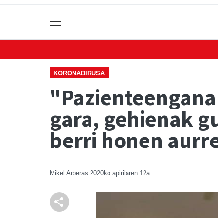
KORONABIRUSA
"Pazienteengana 
gara, gehienak g
berri honen aurr
Mikel Arberas
2020ko apirilaren 12a