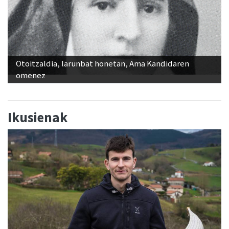
Otoitzaldia, larunbat honetan, Ama Kandidaren
omenez
Ikusienak