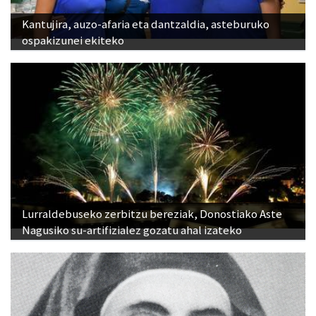
Kantujira, auzo-afaria eta dantzaldia, asteburuko
ospakizunei ekiteko
Lurraldebuseko zerbitzu bereziak, Donostiako Aste
Nagusiko su-artifizialez gozatu ahal izateko