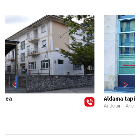
Previous
Next
Aldama tapia aholkularitza
Andoain
- Aholkularitza