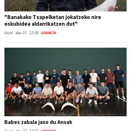
"Banakako Txapelketan jokatzeko nire
eskubidea aldarrikatzen dut"
Aiurri
abu 07, 12:00
URNIETA
Babes zabala jaso du Ansak