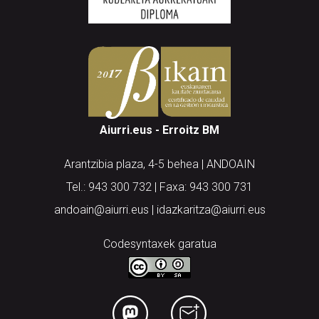
Aiurri.eus - Erroitz BM
Arantzibia plaza, 4-5 behea | ANDOAIN
Tel.: 943 300 732 | Faxa: 943 300 731
andoain@aiurri.eus | idazkaritza@aiurri.eus
Codesyntaxek garatua