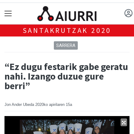
SANTAKRUTZAK 2020
SARRERA
“Ez dugu festarik gabe geratu
nahi. Izango duzue gure
berri”
Jon Ander Ubeda
2020ko apirilaren 15a