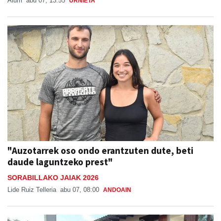
Aiurri
abu 07, 13:55
URNIETA
"Auzotarrek oso ondo erantzuten dute, beti
daude laguntzeko prest"
SORABILLAKO JAIAK 2026
Lide Ruiz Telleria
abu 07, 08:00
ANDOAIN