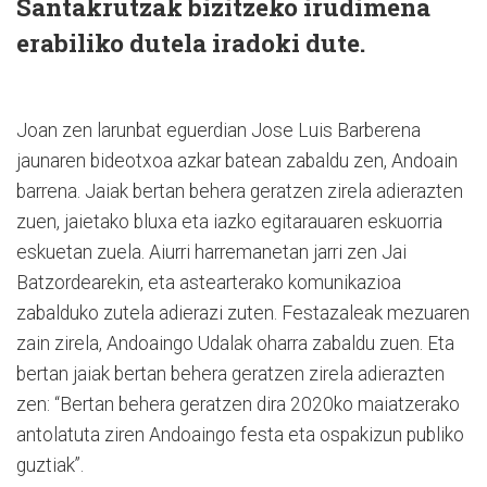
Santakrutzak bizitzeko irudimena
erabiliko dutela iradoki dute.
Joan zen larunbat eguerdian Jose Luis Barberena
jaunaren bideotxoa azkar batean zabaldu zen, Andoain
barrena. Jaiak bertan behera geratzen zirela adierazten
zuen, jaietako bluxa eta iazko egitarauaren eskuorria
eskuetan zuela. Aiurri harremanetan jarri zen Jai
Batzordearekin, eta astearterako komunikazioa
zabalduko zutela adierazi zuten. Festazaleak mezuaren
zain zirela, Andoaingo Udalak oharra zabaldu zuen. Eta
bertan jaiak bertan behera geratzen zirela adierazten
zen: “Bertan behera geratzen dira 2020ko maiatzerako
antolatuta ziren Andoaingo festa eta ospakizun publiko
guztiak”.