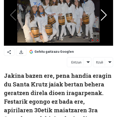
Gehitu gaitzazu Googlen
Entzun
Itzuli
Jakina bazen ere, pena handia eragin
du Santa Krutz jaiak bertan behera
geratzen direla dioen iragarpenak.
Festarik egongo ez bada ere,
apirilaren 30etik maiatzaren 3ra