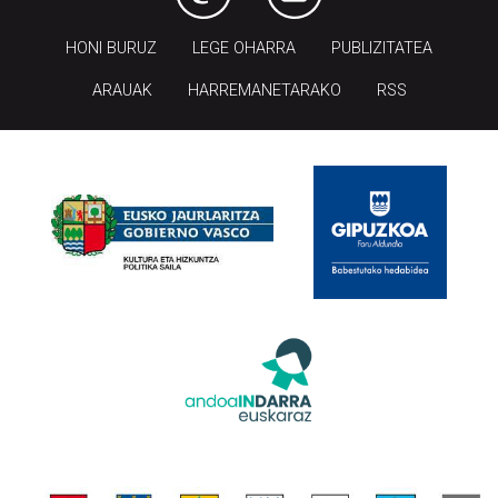
HONI BURUZ
LEGE OHARRA
PUBLIZITATEA
ARAUAK
HARREMANETARAKO
RSS