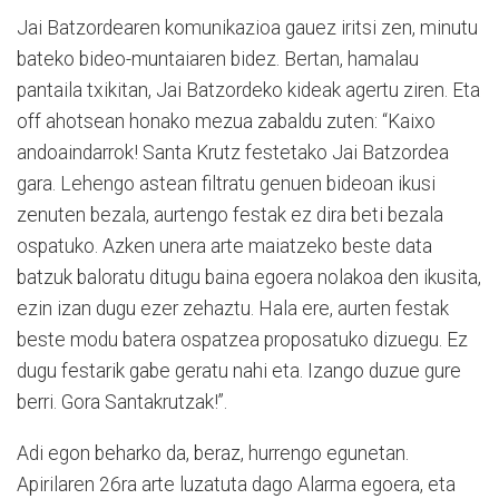
Jai Batzordearen komunikazioa gauez iritsi zen, minutu
bateko bideo-muntaiaren bidez. Bertan, hamalau
pantaila txikitan, Jai Batzordeko kideak agertu ziren. Eta
off ahotsean honako mezua zabaldu zuten: “Kaixo
andoaindarrok! Santa Krutz festetako Jai Batzordea
gara. Lehengo astean filtratu genuen bideoan ikusi
zenuten bezala, aurtengo festak ez dira beti bezala
ospatuko. Azken unera arte maiatzeko beste data
batzuk baloratu ditugu baina egoera nolakoa den ikusita,
ezin izan dugu ezer zehaztu. Hala ere, aurten festak
beste modu batera ospatzea proposatuko dizuegu. Ez
dugu festarik gabe geratu nahi eta. Izango duzue gure
berri. Gora Santakrutzak!”.
Adi egon beharko da, beraz, hurrengo egunetan.
Apirilaren 26ra arte luzatuta dago Alarma egoera, eta