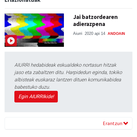
Jai batzordearen
adierazpena
Aiurri
2020 api 14
ANDOAIN
AIURRI hedabideak eskualdeko nortasun hitzak
jaso eta zabaltzen ditu. Harpidedun eginda, tokiko
albisteak euskaraz lantzen dituen komunikabidea
babestuko duzu.
Egin AIURRIkide!
Erantzun