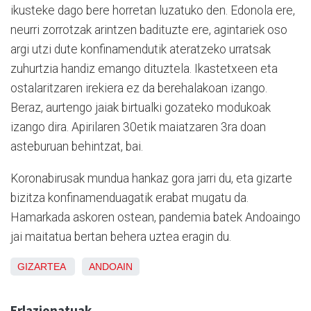
ikusteke dago bere horretan luzatuko den. Edonola ere,
neurri zorrotzak arintzen badituzte ere, agintariek oso
argi utzi dute konfinamendutik ateratzeko urratsak
zuhurtzia handiz emango dituztela. Ikastetxeen eta
ostalaritzaren irekiera ez da berehalakoan izango.
Beraz, aurtengo jaiak birtualki gozateko modukoak
izango dira. Apirilaren 30etik maiatzaren 3ra doan
asteburuan behintzat, bai.
Koronabirusak mundua hankaz gora jarri du, eta gizarte
bizitza konfinamenduagatik erabat mugatu da.
Hamarkada askoren ostean, pandemia batek Andoaingo
jai maitatua bertan behera uztea eragin du.
GIZARTEA
ANDOAIN
Erlazionatuak