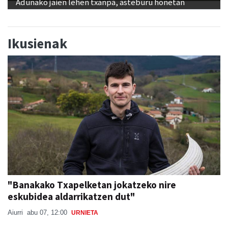
Adunako jaien lehen txanpa, asteburu honetan
Ikusienak
"Banakako Txapelketan jokatzeko nire
eskubidea aldarrikatzen dut"
Aiurri
abu 07, 12:00
URNIETA