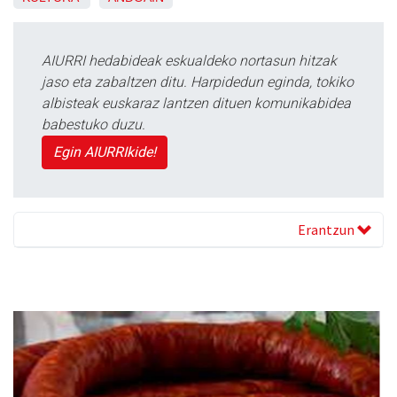
AIURRI hedabideak eskualdeko nortasun hitzak
jaso eta zabaltzen ditu. Harpidedun eginda, tokiko
albisteak euskaraz lantzen dituen komunikabidea
babestuko duzu.
Egin AIURRIkide!
Erantzun