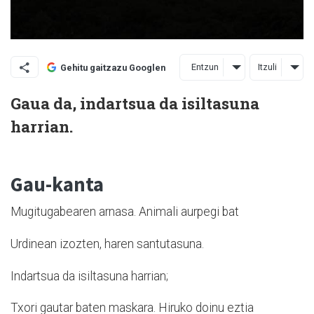
Entzun
Itzuli
Gehitu gaitzazu Googlen
Gaua da, indartsua da isiltasuna
harrian.
Gau-kanta
Mugitugabearen arnasa. Animali aurpegi bat
Urdinean izozten, haren santutasuna.
Indartsua da isiltasuna harrian;
Txori gautar baten maskara. Hiruko doinu eztia