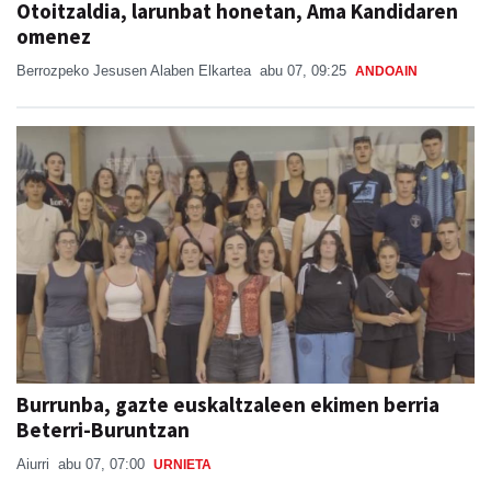
Otoitzaldia, larunbat honetan, Ama Kandidaren
omenez
Berrozpeko Jesusen Alaben Elkartea
abu 07, 09:25
ANDOAIN
Burrunba, gazte euskaltzaleen ekimen berria
Beterri-Buruntzan
Aiurri
abu 07, 07:00
URNIETA