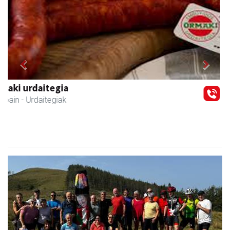
Previous
Next
Urpa autobusak
Andoain
- Autobusak