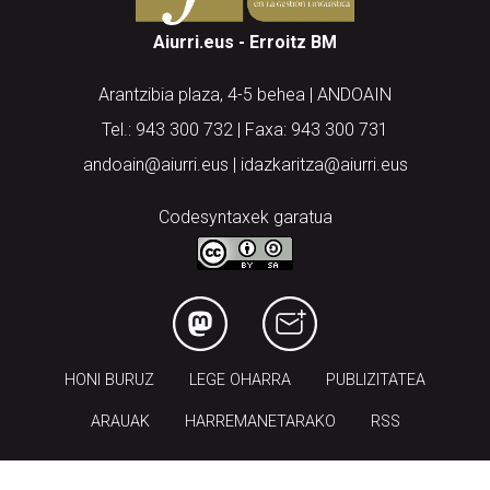
Aiurri.eus - Erroitz BM
Arantzibia plaza, 4-5 behea | ANDOAIN
Tel.: 943 300 732 | Faxa: 943 300 731
andoain@aiurri.eus | idazkaritza@aiurri.eus
Codesyntaxek garatua
HONI BURUZ
LEGE OHARRA
PUBLIZITATEA
ARAUAK
HARREMANETARAKO
RSS