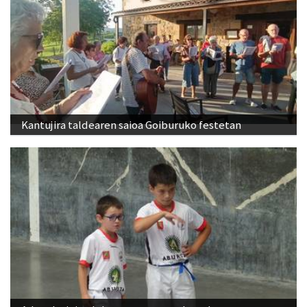
Kantujira taldearen saioa Goiburuko festetan