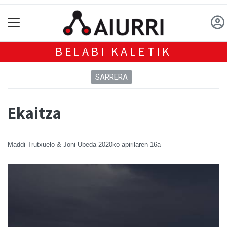
BELABI KALETIK
SARRERA
Ekaitza
Maddi Trutxuelo & Joni Ubeda
2020ko apirilaren 16a