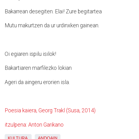
Bakarrean desegiten. Elai! Zure begitartea
Mutu makurtzen da ur urdinxken gainean.
Oi egiaren ispilu isilok!
Bakartiaren marfilezko lokian
Ageri da aingeru erorien isla.
Poesia kaiera, Georg Trakl (Susa, 2014)
itzulpena: Anton Garikano
KULTURA
ANDOAIN