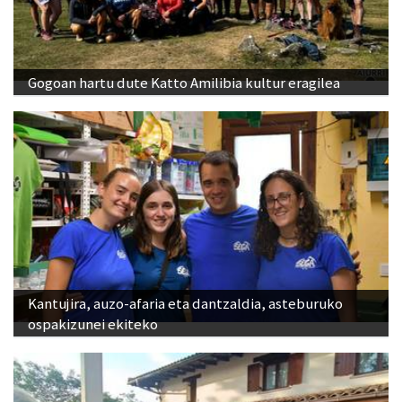
Gogoan hartu dute Katto Amilibia kultur eragilea
Kantujira, auzo-afaria eta dantzaldia, asteburuko
ospakizunei ekiteko