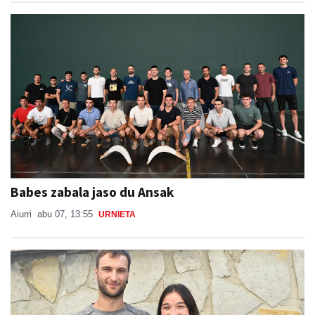
Babes zabala jaso du Ansak
Aiurri
abu 07, 13:55
URNIETA