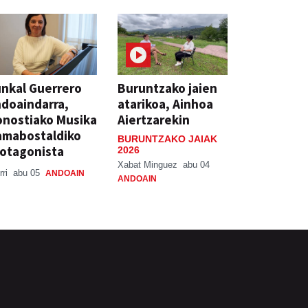
nkal Guerrero
Buruntzako jaien
doaindarra,
atarikoa, Ainhoa
nostiako Musika
Aiertzarekin
amabostaldiko
BURUNTZAKO JAIAK
otagonista
2026
Xabat Minguez
abu 04
rri
abu 05
ANDOAIN
ANDOAIN