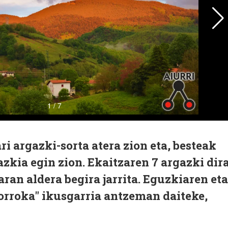
i argazki-sorta atera zion eta, besteak
azkia egin zion. Ekaitzaren 7 argazki dira
ran aldera begira jarrita. Eguzkiaren eta
borroka" ikusgarria antzeman daiteke,