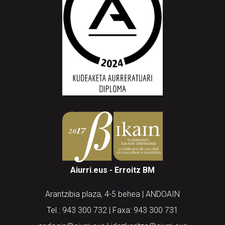
Aiurri.eus - Erroitz BM
Arantzibia plaza, 4-5 behea | ANDOAIN
Tel.: 943 300 732 | Faxa: 943 300 731