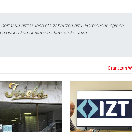
ortasun hitzak jaso eta zabaltzen ditu. Harpidedun eginda,
tzen dituen komunikabidea babestuko duzu.
Erantzun