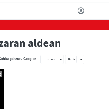
tzaran aldean
Gehitu gaitzazu Googlen
Entzun
Itzuli