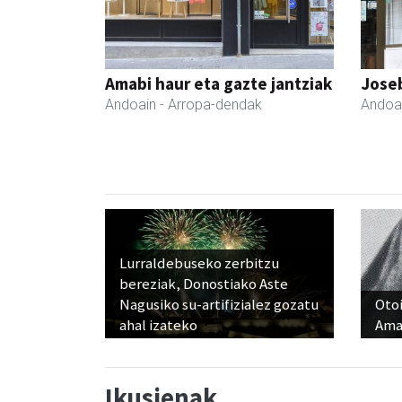
Amabi haur eta gazte jantziak
Joseb
Andoain
- Arropa-dendak
Andoa
Lurraldebuseko zerbitzu
bereziak, Donostiako Aste
Nagusiko su-artifizialez gozatu
Otoi
ahal izateko
Ama
Ikusienak