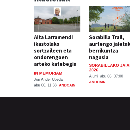
Aita Larramendi
Sorabilla Trail,
ikastolako
aurtengo jaieta
sortzaileen eta
berrikuntza
ondorengoen
nagusia
arteko katebegia
SORABILLAKO JAIA
2026
IN MEMORIAM
Aiurri
abu 06, 07:00
Jon Ander Ubeda
ANDOAIN
abu 06, 11:38
ANDOAIN