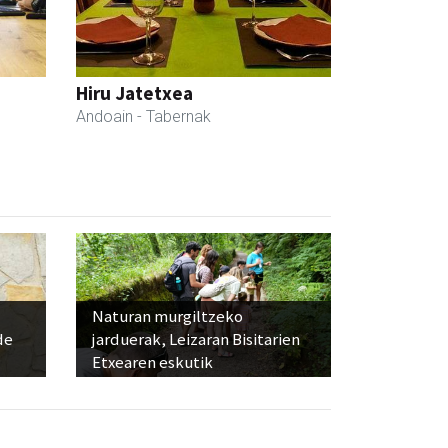
Hiru Jatetxea
Andoain
- Tabernak
Naturan murgiltzeko
de
jarduerak, Leizaran Bisitarien
Etxearen eskutik