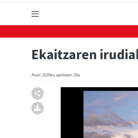
Ekaitzaren irudi
Aiurri
2020ko apirilaren 18a