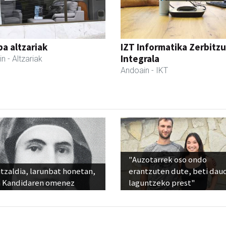
a altzariak
IZT Informatika Zerbitzu
Integrala
in
- Altzariak
Andoain
- IKT
"Auzotarrek oso ondo
tzaldia, larunbat honetan,
erantzuten dute, beti dau
 Kandidaren omenez
laguntzeko prest"