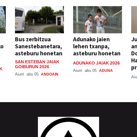
Bus zerbitzua
Adunako jaien
Ju
ko
Sanestebanetara,
lehen txanpa,
an
asteburu honetan
asteburu honetan
Do
H
SAN ESTEBAN JAIAK
ADUNAKO JAIAK 2026
pr
GOIBURUN 2026
K
Aiurri
abu 05
ADUNA
Aiurri
abu 05
ANDOAIN
Aiu