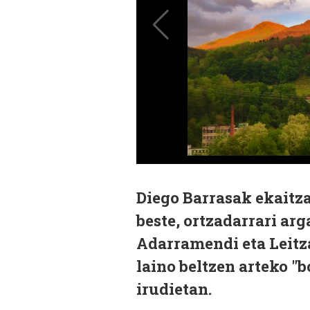
Diego Barrasak ekaitzar
beste, ortzadarrari arg
Adarramendi eta Leitza
laino beltzen arteko "
irudietan.