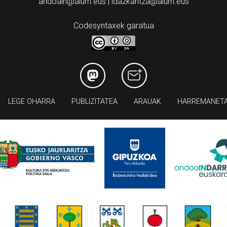
andoain@aiurri.eus | idazkaritza@aiurri.eus
Codesyntaxek garatua
LEGE OHARRA
PUBLIZITATEA
ARAUAK
HARREMANET