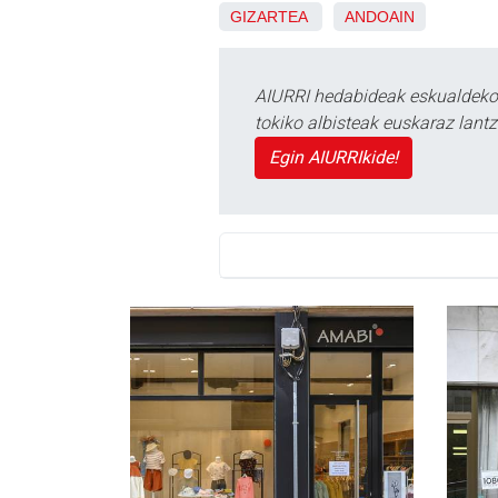
GIZARTEA
ANDOAIN
AIURRI hedabideak eskualdeko n
tokiko albisteak euskaraz lan
Egin AIURRIkide!