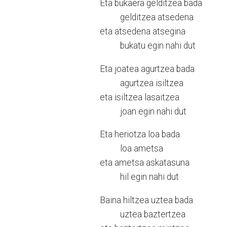
Eta bukaera gelditzea bada
gelditzea atsedena
eta atsedena atsegina
bukatu egin nahi dut
Eta joatea agurtzea bada
agurtzea isiltzea
eta isiltzea lasaitzea
joan egin nahi dut
Eta heriotza loa bada
loa ametsa
eta ametsa askatasuna
hil egin nahi dut
Baina hiltzea uztea bada
uztea baztertzea