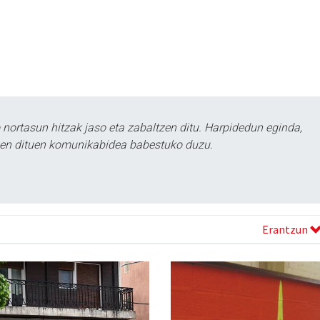
ortasun hitzak jaso eta zabaltzen ditu. Harpidedun eginda,
tzen dituen komunikabidea babestuko duzu.
Erantzun