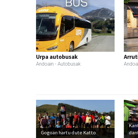
Urpa autobusak
Arrut
Andoain
- Autobusak
Andoa
Kant
Gogoan hartu dute Katto
dan