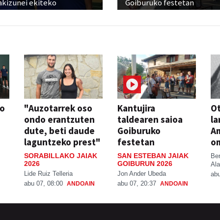
akizunei ekiteko
Goiburuko festetan
so
"Auzotarrek oso
Kantujira
Ot
ondo erantzuten
taldearen saioa
la
dute, beti daude
Goiburuko
A
laguntzeko prest"
festetan
o
SORABILLAKO JAIAK
SAN ESTEBAN JAIAK
Be
2026
GOIBURUN 2026
Ala
Lide Ruiz Telleria
Jon Ander Ubeda
abu
abu 07, 08:00
abu 07, 20:37
ANDOAIN
ANDOAIN