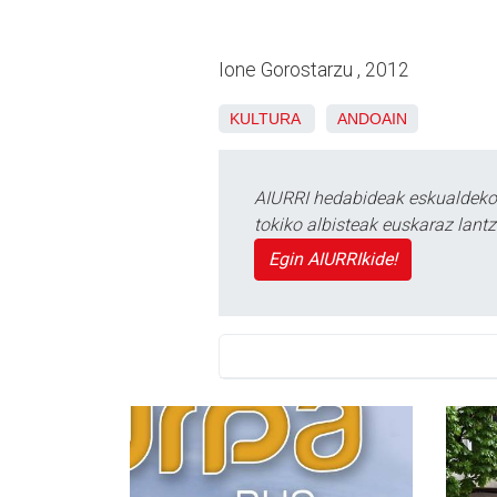
Ione Gorostarzu , 2012
KULTURA
ANDOAIN
AIURRI hedabideak eskualdeko n
tokiko albisteak euskaraz lan
Egin AIURRIkide!