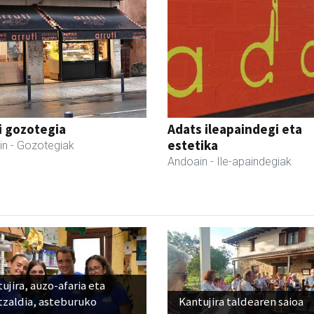
i gozotegia
Adats ileapaindegi eta
estetika
in
- Gozotegiak
Andoain
- Ile-apaindegiak
ujira, auzo-afaria eta
tzaldia, asteburuko
Kantujira taldearen saioa