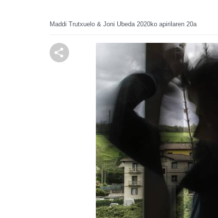
Maddi Trutxuelo & Joni Ubeda
2020ko apirilaren 20a