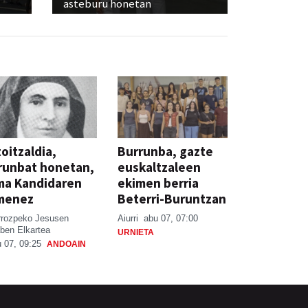
asteburu honetan
oitzaldia,
Burrunba, gazte
runbat honetan,
euskaltzaleen
ma Kandidaren
ekimen berria
menez
Beterri-Buruntzan
rrozpeko Jesusen
Aiurri
abu 07, 07:00
ben Elkartea
URNIETA
 07, 09:25
ANDOAIN