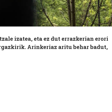
ale izatea, eta ez dut errazkerian erori
rgazkirik. Arinkeriaz aritu behar badut,