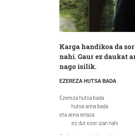
Karga handikoa da sortz
nahi. Gaur ez daukat a
nago isilik.
EZEREZA HUTSA BADA
Ezereza hutsa bada
hutsa arina bada
eta arina erraza
ez dut ezer izan nahi