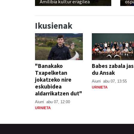
Amilibia kultur eragilea
osp
Ikusienak
"Banakako
Babes zabala ja
Txapelketan
du Ansak
jokatzeko nire
Aiurri
abu 07, 13:55
eskubidea
URNIETA
aldarrikatzen dut"
Aiurri
abu 07, 12:00
URNIETA