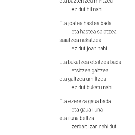
eta baztertzea mintzea
ez dut hil nahi
Eta joatea hastea bada
eta hastea saiatzea
saiatzea nekatzea
ez dut joan nahi
Eta bukatzea etsitzea bada
etsitzea galtzea
eta galtzea umiltzea
ez dut bukatu nahi
Eta ezereza gaua bada
eta gaua iluna
eta iluna beltza
zerbait izan nahi dut