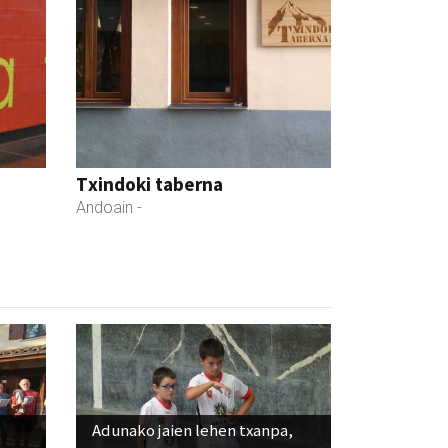
Txindoki taberna
Andoain
-
Adunako jaien lehen txanpa,