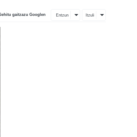
Gehitu gaitzazu Googlen
Entzun
Itzuli