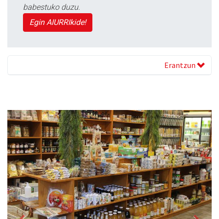
babestuko duzu.
Egin AIURRIkide!
Erantzun