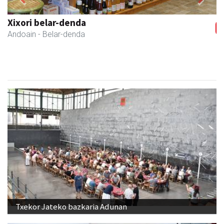
Previous
Next
Xixori belar-denda
Andoain
- Belar-denda
Txekor Jateko bazkaria Adunan