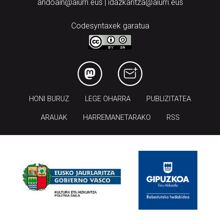
andoain@aiurri.eus | idazkaritza@aiurri.eus
Codesyntaxek garatua
HONI BURUZ
LEGE OHARRA
PUBLIZITATEA
ARAUAK
HARREMANETARAKO
RSS