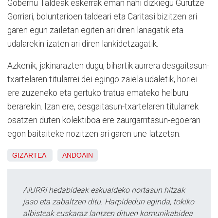
Gobernu Taldeak eskerrak eman nahi dizkiegu Gurutze
Gorriari, boluntarioen taldeari eta Caritasi bizitzen ari
garen egun zailetan egiten ari diren lanagatik eta
udalarekin izaten ari diren lankidetzagatik.
Azkenik, jakinarazten dugu, bihartik aurrera desgaitasun-
txartelaren titularrei dei egingo zaiela udaletik, horiei
ere zuzeneko eta gertuko tratua emateko helburu
berarekin. Izan ere, desgaitasun-txartelaren titularrek
osatzen duten kolektiboa ere zaurgarritasun-egoeran
egon baitaiteke nozitzen ari garen une latzetan.
GIZARTEA
ANDOAIN
AIURRI hedabideak eskualdeko nortasun hitzak
jaso eta zabaltzen ditu. Harpidedun eginda, tokiko
albisteak euskaraz lantzen dituen komunikabidea