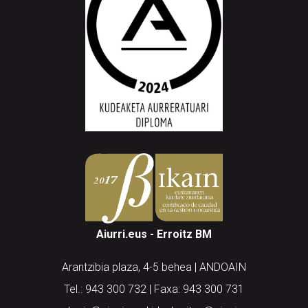
Aiurri.eus - Erroitz BM
Arantzibia plaza, 4-5 behea | ANDOAIN
Tel.: 943 300 732 | Faxa: 943 300 731