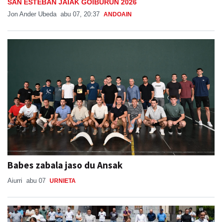
SAN ESTEBAN JAIAK GOIBURUN 2026
Jon Ander Ubeda
abu 07, 20:37
ANDOAIN
Babes zabala jaso du Ansak
Aiurri
abu 07
URNIETA