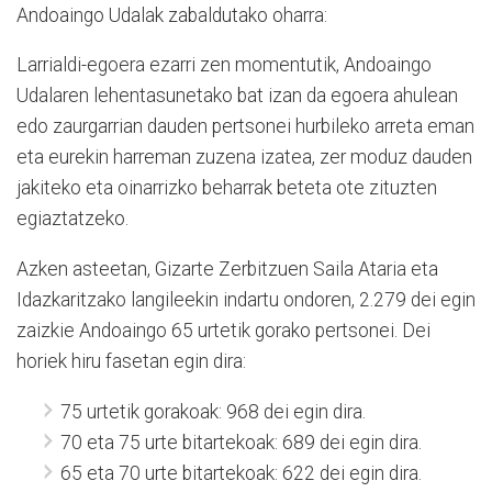
Andoaingo Udalak zabaldutako oharra:
Larrialdi-egoera ezarri zen momentutik, Andoaingo
Udalaren lehentasunetako bat izan da egoera ahulean
edo zaurgarrian dauden pertsonei hurbileko arreta eman
eta eurekin harreman zuzena izatea, zer moduz dauden
jakiteko eta oinarrizko beharrak beteta ote zituzten
egiaztatzeko.
Azken asteetan, Gizarte Zerbitzuen Saila Ataria eta
Idazkaritzako langileekin indartu ondoren, 2.279 dei egin
zaizkie Andoaingo 65 urtetik gorako pertsonei. Dei
horiek hiru fasetan egin dira:
75 urtetik gorakoak: 968 dei egin dira.
70 eta 75 urte bitartekoak: 689 dei egin dira.
65 eta 70 urte bitartekoak: 622 dei egin dira.