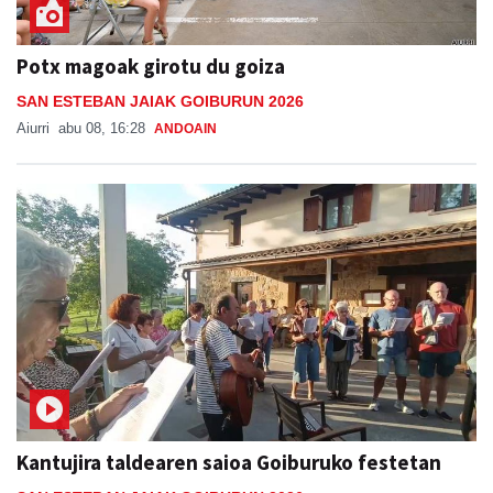
Potx magoak girotu du goiza
SAN ESTEBAN JAIAK GOIBURUN 2026
Aiurri
abu 08, 16:28
ANDOAIN
Kantujira taldearen saioa Goiburuko festetan