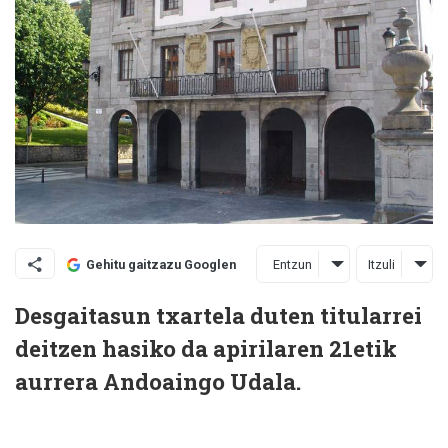
Entzun
Itzuli
Gehitu gaitzazu Googlen
Desgaitasun txartela duten titularrei
deitzen hasiko da apirilaren 21etik
aurrera Andoaingo Udala.