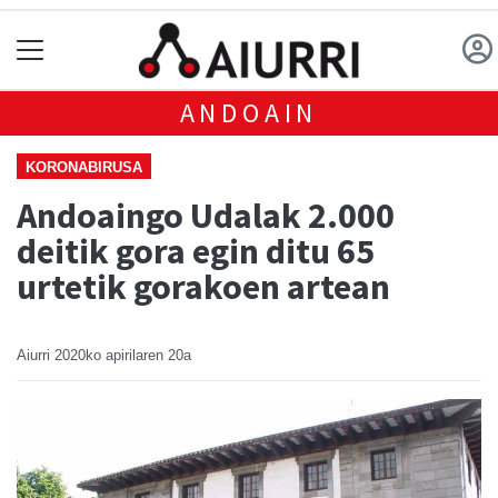
ANDOAIN
KORONABIRUSA
Andoaingo Udalak 2.000
deitik gora egin ditu 65
urtetik gorakoen artean
Aiurri
2020ko apirilaren 20a