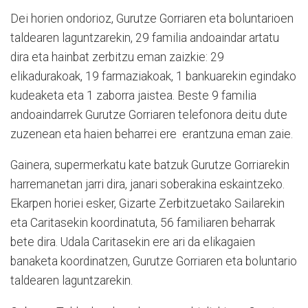
Dei horien ondorioz, Gurutze Gorriaren eta boluntarioen
taldearen laguntzarekin, 29 familia andoaindar artatu
dira eta hainbat zerbitzu eman zaizkie: 29
elikadurakoak, 19 farmaziakoak, 1 bankuarekin egindako
kudeaketa eta 1 zaborra jaistea. Beste 9 familia
andoaindarrek Gurutze Gorriaren telefonora deitu dute
zuzenean eta haien beharrei ere erantzuna eman zaie.
Gainera, supermerkatu kate batzuk Gurutze Gorriarekin
harremanetan jarri dira, janari soberakina eskaintzeko.
Ekarpen horiei esker, Gizarte Zerbitzuetako Sailarekin
eta Caritasekin koordinatuta, 56 familiaren beharrak
bete dira. Udala Caritasekin ere ari da elikagaien
banaketa koordinatzen, Gurutze Gorriaren eta boluntario
taldearen laguntzarekin.