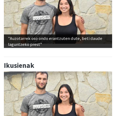
"Auzotarrek oso ondo erantzuten dute, beti daude
laguntzeko prest"
Ikusienak