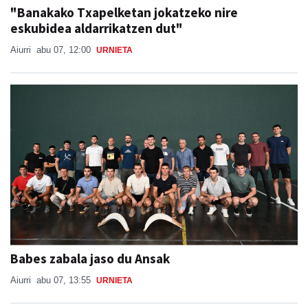
"Banakako Txapelketan jokatzeko nire
eskubidea aldarrikatzen dut"
Aiurri
abu 07, 12:00
URNIETA
Babes zabala jaso du Ansak
Aiurri
abu 07, 13:55
URNIETA