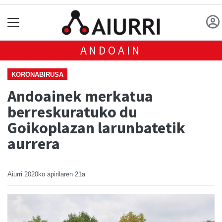
ANDOAIN
KORONABIRUSA
Andoainek merkatua
berreskuratuko du
Goikoplazan larunbatetik
aurrera
Aiurri
2020ko apirilaren 21a