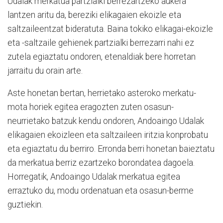
Udalak merkatua partzialki berrezartzeko aukera
lantzen aritu da, bereziki elikagaien ekoizle eta
saltzaileentzat bideratuta. Baina tokiko elikagai-ekoizle
eta -saltzaile gehienek partzialki berrezarri nahi ez
zutela egiaztatu ondoren, etenaldiak bere horretan
jarraitu du orain arte.
Aste honetan bertan, herrietako asteroko merkatu-
mota horiek egitea eragozten zuten osasun-
neurrietako batzuk kendu ondoren, Andoaingo Udalak
elikagaien ekoizleen eta saltzaileen iritzia konprobatu
eta egiaztatu du berriro. Erronda berri honetan baieztatu
da merkatua berriz ezartzeko borondatea dagoela.
Horregatik, Andoaingo Udalak merkatua egitea
erraztuko du, modu ordenatuan eta osasun-berme
guztiekin.