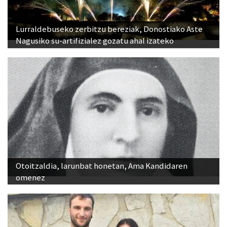
Lurraldebuseko zerbitzu bereziak, Donostiako Aste
Nagusiko su-artifizialez gozatu ahal izateko
Otoitzaldia, larunbat honetan, Ama Kandidaren
omenez