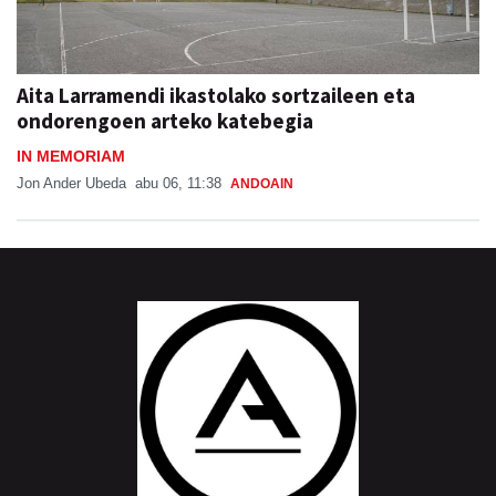
Aita Larramendi ikastolako sortzaileen eta
ondorengoen arteko katebegia
IN MEMORIAM
Jon Ander Ubeda
abu 06, 11:38
ANDOAIN