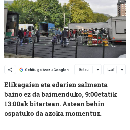
Entzun
Itzuli
Gehitu gaitzazu Googlen
Elikagaien eta edarien salmenta
baino ez da baimenduko, 9:00etatik
13:00ak bitartean. Astean behin
ospatuko da azoka momentuz.