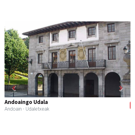
Previous
Next
Andoaingo Udala
Andoain
- Udaletxeak