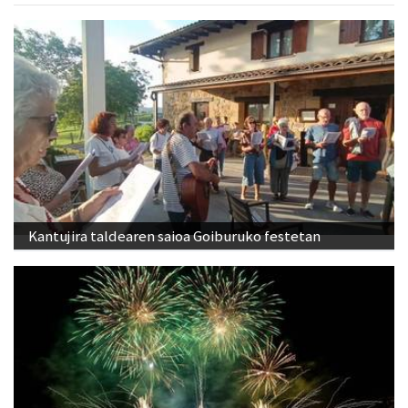
Kantujira taldearen saioa Goiburuko festetan