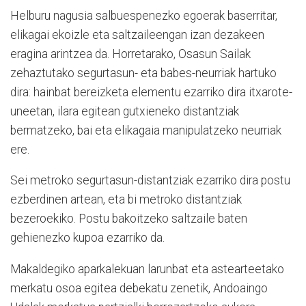
Helburu nagusia salbuespenezko egoerak baserritar,
elikagai ekoizle eta saltzaileengan izan dezakeen
eragina arintzea da. Horretarako, Osasun Sailak
zehaztutako segurtasun- eta babes-neurriak hartuko
dira: hainbat bereizketa elementu ezarriko dira itxarote-
uneetan, ilara egitean gutxieneko distantziak
bermatzeko, bai eta elikagaia manipulatzeko neurriak
ere.
Sei metroko segurtasun-distantziak ezarriko dira postu
ezberdinen artean, eta bi metroko distantziak
bezeroekiko. Postu bakoitzeko saltzaile baten
gehienezko kupoa ezarriko da.
Makaldegiko aparkalekuan larunbat eta astearteetako
merkatu osoa egitea debekatu zenetik, Andoaingo