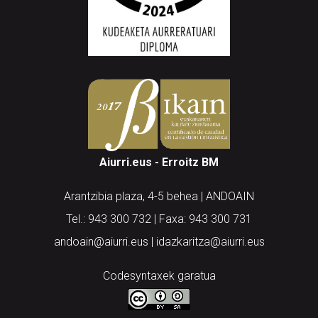
Aiurri.eus - Erroitz BM
Arantzibia plaza, 4-5 behea | ANDOAIN
Tel.: 943 300 732 | Faxa: 943 300 731
andoain@aiurri.eus | idazkaritza@aiurri.eus
Codesyntaxek garatua