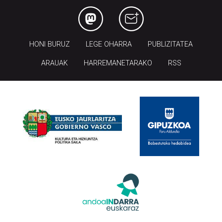
HONI BURUZ
LEGE OHARRA
PUBLIZITATEA
ARAUAK
HARREMANETARAKO
RSS