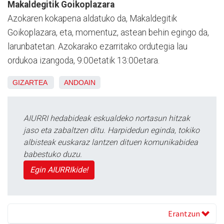
Makaldegitik Goikoplazara
Azokaren kokapena aldatuko da, Makaldegitik
Goikoplazara, eta, momentuz, astean behin egingo da,
larunbatetan. Azokarako ezarritako ordutegia lau
ordukoa izangoda, 9:00etatik 13:00etara.
GIZARTEA
ANDOAIN
AIURRI hedabideak eskualdeko nortasun hitzak
jaso eta zabaltzen ditu. Harpidedun eginda, tokiko
albisteak euskaraz lantzen dituen komunikabidea
babestuko duzu.
Egin AIURRIkide!
Erantzun