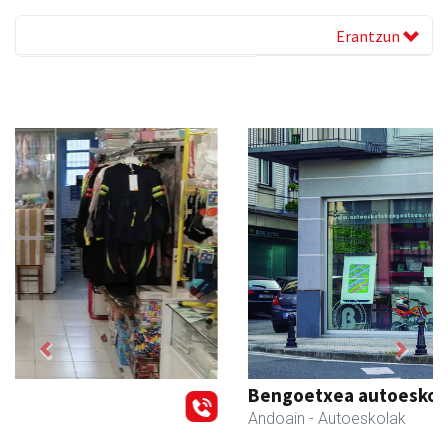
Erantzun
Previous
Next
Bengoetxea autoeskola
Andoain
- Autoeskolak