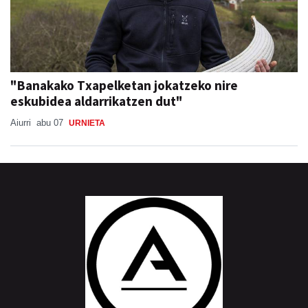
"Banakako Txapelketan jokatzeko nire
eskubidea aldarrikatzen dut"
Aiurri
abu 07
URNIETA