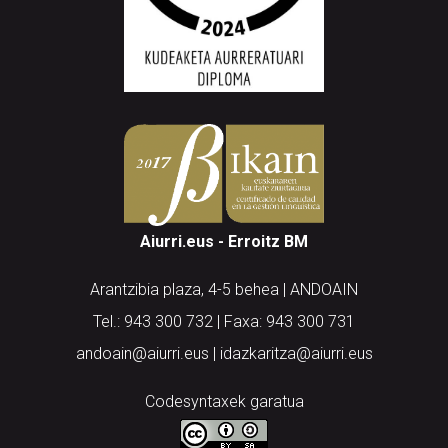
Aiurri.eus - Erroitz BM
Arantzibia plaza, 4-5 behea | ANDOAIN
Tel.: 943 300 732 | Faxa: 943 300 731
andoain@aiurri.eus | idazkaritza@aiurri.eus
Codesyntaxek garatua