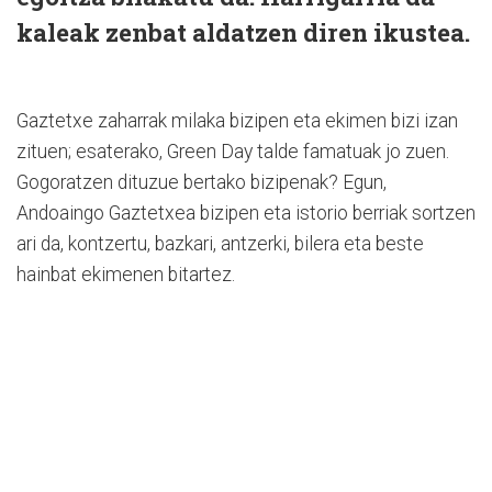
kaleak zenbat aldatzen diren ikustea.
Gaztetxe zaharrak milaka bizipen eta ekimen bizi izan
zituen; esaterako, Green Day talde famatuak jo zuen.
Gogoratzen dituzue bertako bizipenak? Egun,
Andoaingo Gaztetxea bizipen eta istorio berriak sortzen
ari da, kontzertu, bazkari, antzerki, bilera eta beste
hainbat ekimenen bitartez.