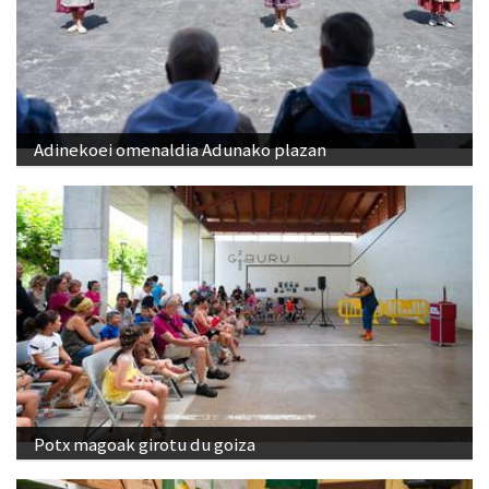
Adinekoei omenaldia Adunako plazan
Potx magoak girotu du goiza