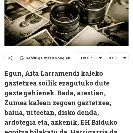
Entzun
Itzuli
Gehitu gaitzazu Googlen
Egun, Aita Larramendi kaleko
gaztetxea soilik ezagutuko dute
gazte gehienek. Bada, arestian,
Zumea kalean zegoen gaztetxea,
baina, urteetan, disko denda,
ardotegia eta, azkenik, EH Bilduko
egoitza bilakatu da. Harrigarria da