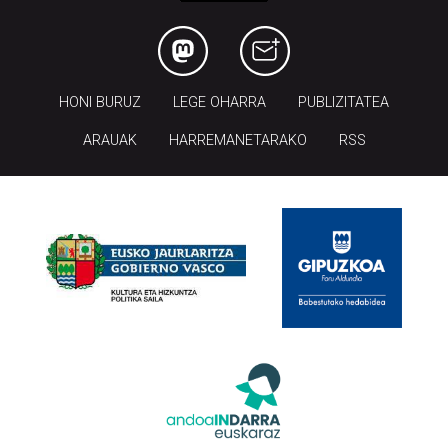
HONI BURUZ
LEGE OHARRA
PUBLIZITATEA
ARAUAK
HARREMANETARAKO
RSS