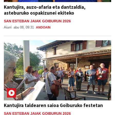
Kantujira, auzo-afaria eta dantzaldia,
asteburuko ospakizunei ekiteko
SAN ESTEBAN JAIAK GOIBURUN 2026
Aiurri
abu 08, 09:31
ANDOAIN
Kantujira taldearen saioa Goiburuko festetan
SAN ESTEBAN JAIAK GOIBURUN 2026