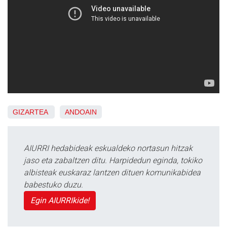
GIZARTEA
ANDOAIN
AIURRI hedabideak eskualdeko nortasun hitzak
jaso eta zabaltzen ditu. Harpidedun eginda, tokiko
albisteak euskaraz lantzen dituen komunikabidea
babestuko duzu.
Egin AIURRIkide!