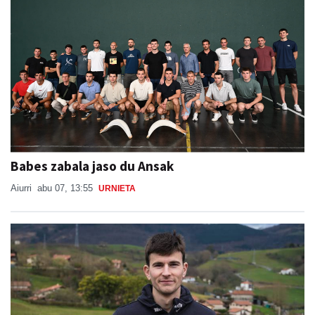
Babes zabala jaso du Ansak
Aiurri
abu 07, 13:55
URNIETA