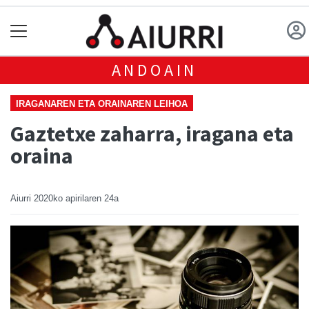
ANDOAIN
IRAGANAREN ETA ORAINAREN LEIHOA
Gaztetxe zaharra, iragana eta
oraina
Aiurri
2020ko apirilaren 24a