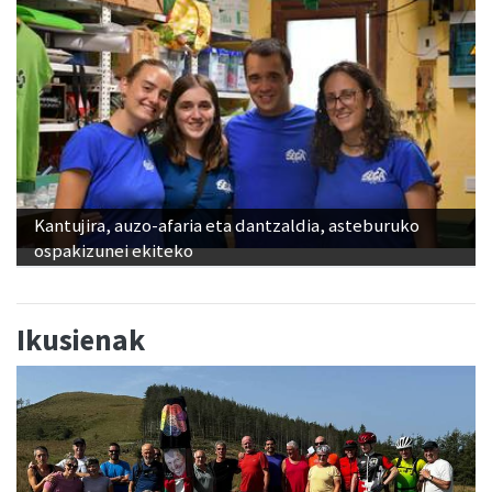
Kantujira, auzo-afaria eta dantzaldia, asteburuko
ospakizunei ekiteko
Ikusienak