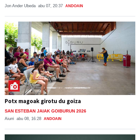
Jon Ander Ubeda
abu 07, 20:37
ANDOAIN
Potx magoak girotu du goiza
SAN ESTEBAN JAIAK GOIBURUN 2026
Aiurri
abu 08, 16:28
ANDOAIN