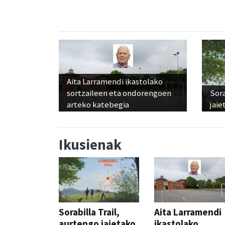
Aita Larramendi ikastolako
sortzaileen eta ondorengoen
Sora
arteko katebegia
jaie
Ikusienak
Sorabilla Trail,
Aita Larramendi
aurtengo jaietako
ikastolako