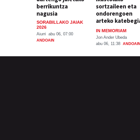
berrikuntza
sortzaileen eta
nagusia
ondorengoen
arteko katebegi
SORABILLAKO JAIAK
2026
IN MEMORIAM
Aiurri
abu 06, 07:00
Jon Ander Ubeda
ANDOAIN
abu 06, 11:38
ANDOAI