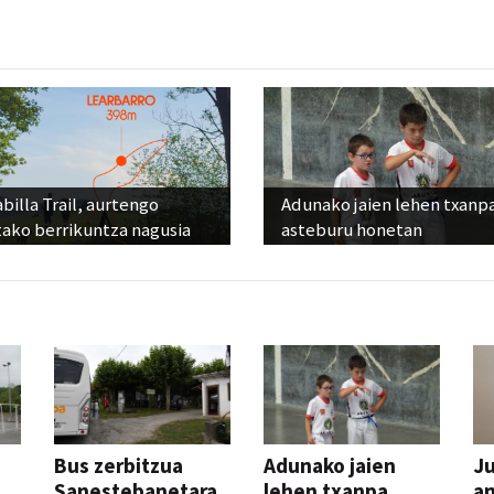
billa Trail, aurtengo
Adunako jaien lehen txanp
tako berrikuntza nagusia
asteburu honetan
Bus zerbitzua
Adunako jaien
Ju
Sanestebanetara,
lehen txanpa,
an