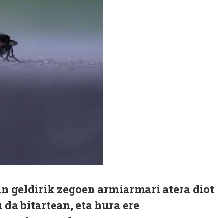
an geldirik zegoen armiarmari atera diot
u da bitartean, eta hura ere