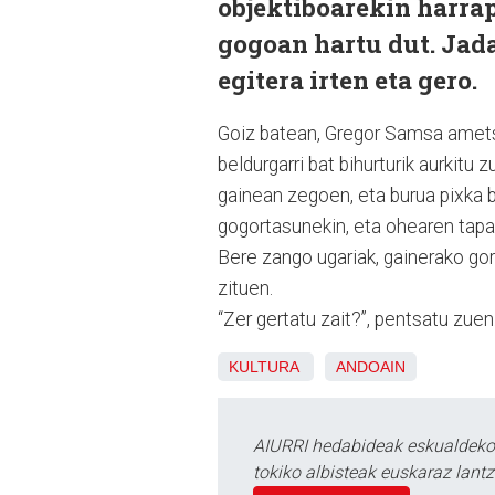
objektiboarekin harrap
gogoan hartu dut. Jada 
egitera irten eta gero.
Goiz batean, Gregor Samsa amet
beldurgarri bat bihurturik aurkitu
gainean zegoen, eta burua pixka b
gogortasunekin, eta ohearen tapak
Bere zango ugariak, gainerako go
zituen.
“Zer gertatu zait?”, pentsatu zuen
KULTURA
ANDOAIN
AIURRI hedabideak eskualdeko n
tokiko albisteak euskaraz lan