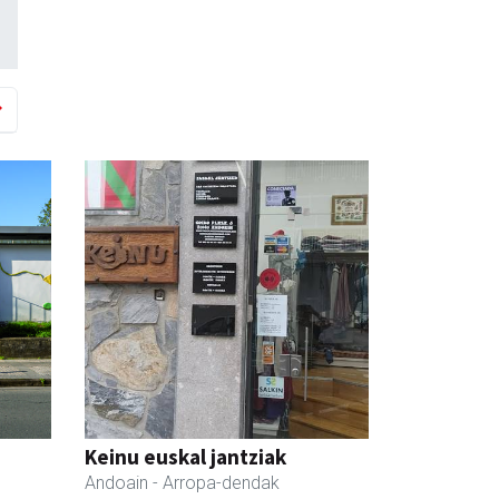
Keinu euskal jantziak
Andoain
- Arropa-dendak