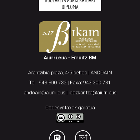
Aiurri.eus - Erroitz BM
Arantzibia plaza, 4-5 behea | ANDOAIN
Tel.: 943 300 732 | Faxa: 943 300 731
andoain@aiurri.eus | idazkaritza@aiurri.eus
Codesyntaxek garatua