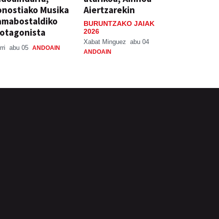
nostiako Musika
Aiertzarekin
amabostaldiko
BURUNTZAKO JAIAK
otagonista
2026
Xabat Minguez
abu 04
rri
abu 05
ANDOAIN
ANDOAIN