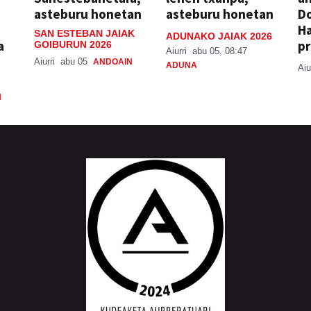
asteburu honetan
asteburu honetan
Do
H
SAN ESTEBAN JAIAK
ADUNAKO JAIAK 2026
a
pr
GOIBURUN 2026
Aiurri
abu 05, 08:47
Aiurri
abu 05
ANDOAIN
ADUNA
Aiu
N