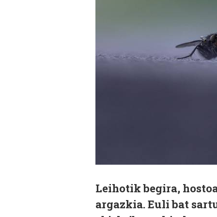
Leihotik begira, hosto
argazkia. Euli bat sart