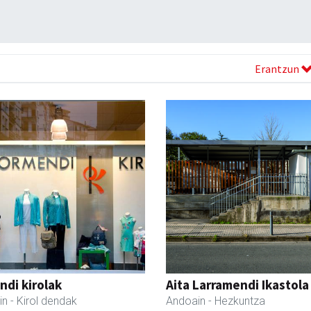
Erantzun
di kirolak
Aita Larramendi Ikastola
in
- Kirol dendak
Andoain
- Hezkuntza