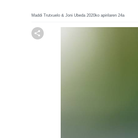
Maddi Trutxuelo & Joni Ubeda
2020ko apirilaren 24a