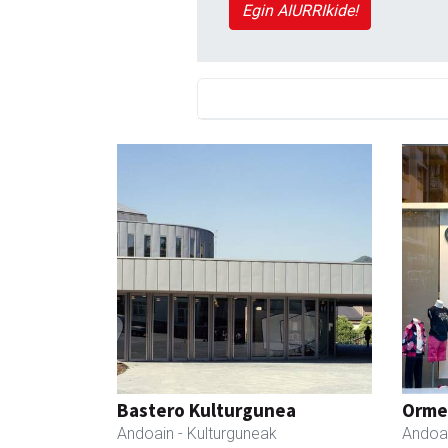
Egin AIURRIkide!
Bastero Kulturgunea
Ormen
Andoain
- Kulturguneak
Andoa