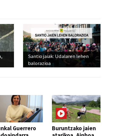
a,
Santio jaiak: Udalaren lehen
balorazioa
nkal Guerrero
Buruntzako jaien
doaindarra,
atarikoa, Ainhoa