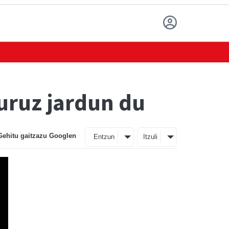
uruz jardun du
Gehitu gaitzazu Googlen
Entzun
Itzuli