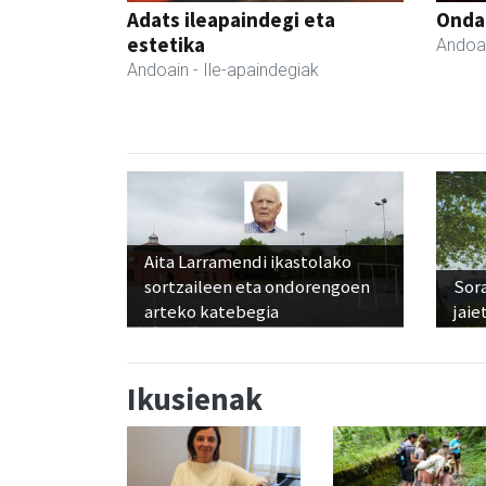
Adats ileapaindegi eta
Onda
estetika
Andoa
Andoain
- Ile-apaindegiak
Aita Larramendi ikastolako
sortzaileen eta ondorengoen
Sora
arteko katebegia
jaie
Ikusienak