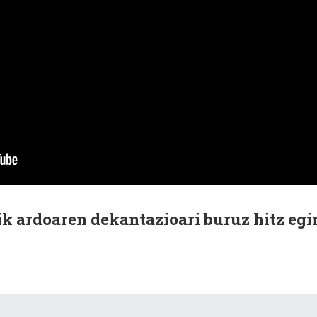
k ardoaren dekantazioari buruz hitz egi