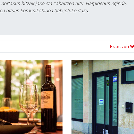
ortasun hitzak jaso eta zabaltzen ditu. Harpidedun eginda,
tzen dituen komunikabidea babestuko duzu.
Erantzun