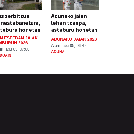
s zerbitzua
Adunako jaien
anestebanetara,
lehen txanpa,
steburu honetan
asteburu honetan
N ESTEBAN JAIAK
ADUNAKO JAIAK 2026
IBURUN 2026
Aiurri
abu 05, 08:47
rri
abu 05, 07:00
ADUNA
DOAIN