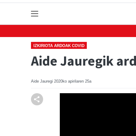
IZKIRIOTA ARDOAK COVID
Aide Jauregik ar
Aide Jauregi
2020ko apirilaren 25a