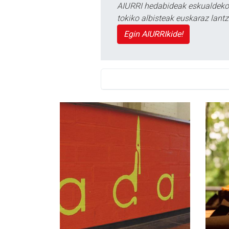
AIURRI hedabideak eskualdeko n
tokiko albisteak euskaraz lan
Egin AIURRIkide!