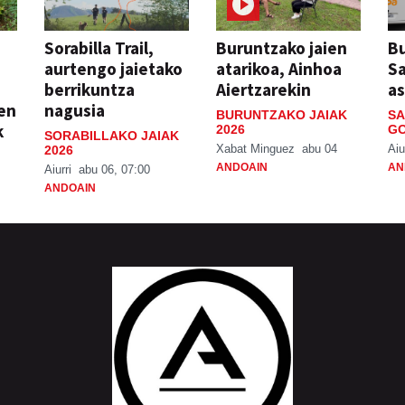
Sorabilla Trail,
Buruntzako jaien
Bu
aurtengo jaietako
atarikoa, Ainhoa
S
berrikuntza
Aiertzarekin
a
ien
nagusia
BURUNTZAKO JAIAK
SA
k
2026
GO
SORABILLAKO JAIAK
Xabat Minguez
abu 04
Aiu
2026
ANDOAIN
AN
Aiurri
abu 06, 07:00
ANDOAIN