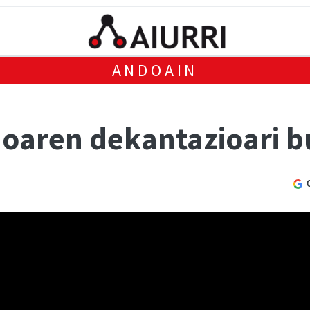
ANDOAIN
doaren dekantazioari b