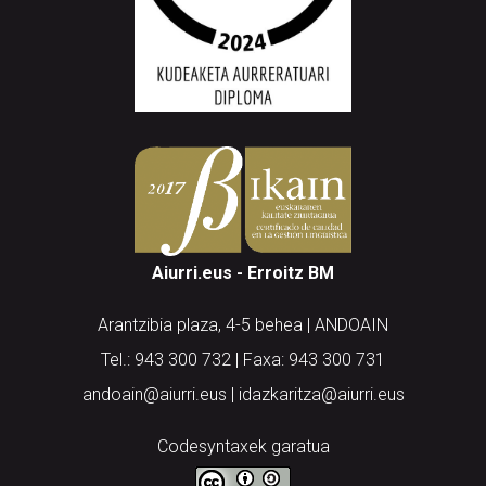
Aiurri.eus - Erroitz BM
Arantzibia plaza, 4-5 behea | ANDOAIN
Tel.: 943 300 732 | Faxa: 943 300 731
andoain@aiurri.eus | idazkaritza@aiurri.eus
Codesyntaxek garatua