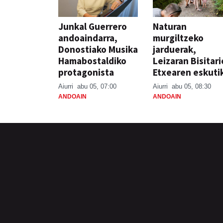
Junkal Guerrero
Naturan
andoaindarra,
murgiltzeko
Donostiako Musika
jarduerak,
Hamabostaldiko
Leizaran Bisitar
protagonista
Etxearen eskuti
Aiurri
abu 05, 07:00
Aiurri
abu 05, 08:30
ANDOAIN
ANDOAIN