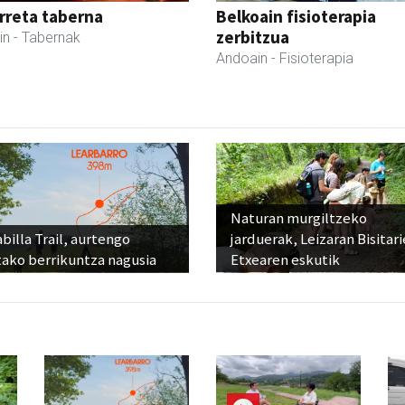
rreta taberna
Belkoain fisioterapia
zerbitzua
in
- Tabernak
Andoain
- Fisioterapia
Naturan murgiltzeko
billa Trail, aurtengo
jarduerak, Leizaran Bisitar
tako berrikuntza nagusia
Etxearen eskutik