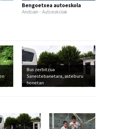
Bengoetxea autoeskola
Andoain
- Autoeskolak
Bus zerbitzua
ien
Sanestebanetara, asteburu
honetan