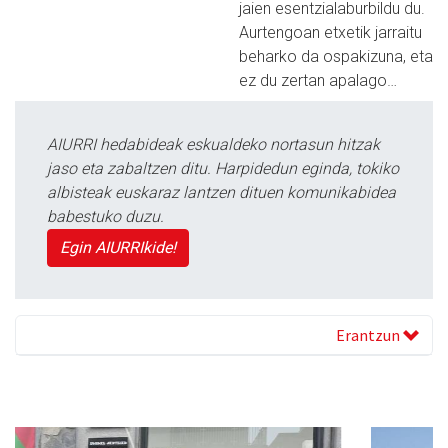
jaien esentzialaburbildu du.
Aurtengoan etxetik jarraitu
beharko da ospakizuna, eta
ez du zertan apalago…
AIURRI hedabideak eskualdeko nortasun hitzak
jaso eta zabaltzen ditu. Harpidedun eginda, tokiko
albisteak euskaraz lantzen dituen komunikabidea
babestuko duzu.
Egin AIURRIkide!
Erantzun