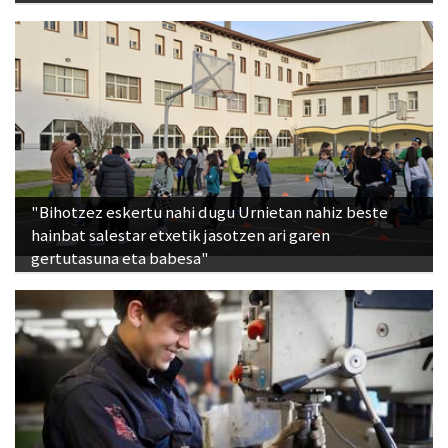
"Bihotzez eskertu nahi dugu Urnietan nahiz beste
hainbat salestar etxetik jasotzen ari garen
gertutasuna eta babesa"