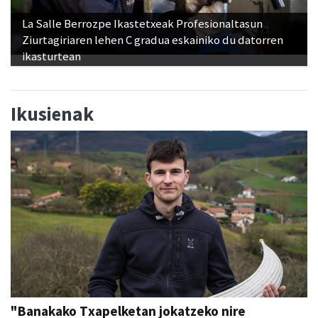
La Salle Berrozpe Ikastetxeak Profesionaltasun
Ziurtagiriaren lehen C gradua eskainiko du datorren
ikasturtean
Ikusienak
"Banakako Txapelketan jokatzeko nire