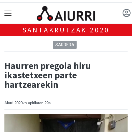
SANTAKRUTZAK 2020
SARRERA
Haurren pregoia hiru
ikastetxeen parte
hartzearekin
Aiurri
2020ko apirilaren 29a