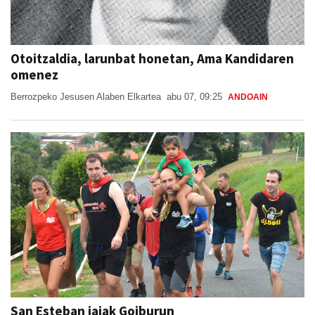
Otoitzaldia, larunbat honetan, Ama Kandidaren
omenez
Berrozpeko Jesusen Alaben Elkartea
abu 07, 09:25
ANDOAIN
San Esteban jaiak Goiburun