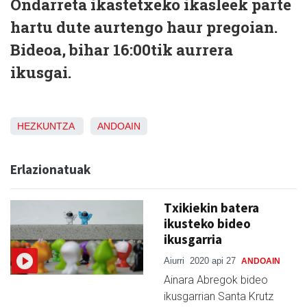
Ondarreta ikastetxeko ikasleek parte
hartu dute aurtengo haur pregoian.
Bideoa, bihar 16:00tik aurrera
ikusgai.
HEZKUNTZA
ANDOAIN
Erlazionatuak
Txikiekin batera
ikusteko bideo
ikusgarria
Aiurri
2020 api 27
ANDOAIN
Ainara Abregok bideo
ikusgarrian Santa Krutz