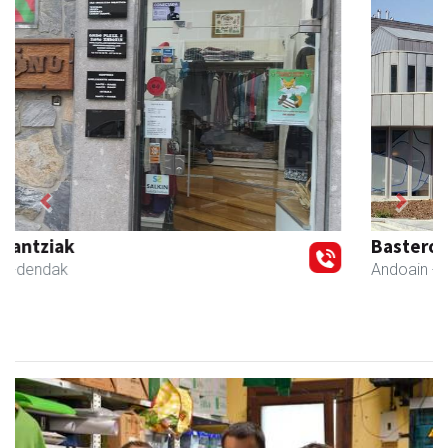
Previous
Next
Bastero Kulturgunea
Andoain
- Kulturguneak