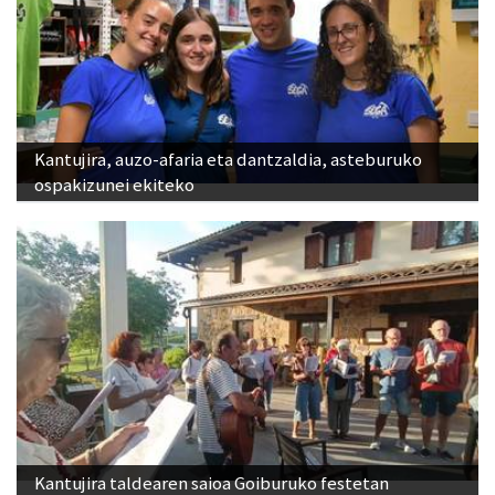
Kantujira, auzo-afaria eta dantzaldia, asteburuko
ospakizunei ekiteko
Kantujira taldearen saioa Goiburuko festetan