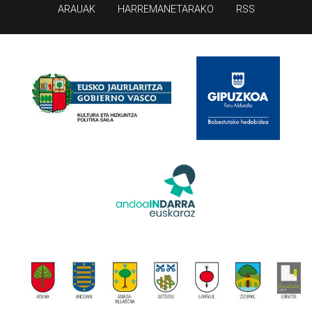
ARAUAK
HARREMANETARAKO
RSS