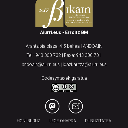
Aiurri.eus - Erroitz BM
Arantzibia plaza, 4-5 behea | ANDOAIN
Tel.: 943 300 732 | Faxa: 943 300 731
andoain@aiurri.eus | idazkaritza@aiurri.eus
Codesyntaxek garatua
HONI BURUZ
LEGE OHARRA
PUBLIZITATEA