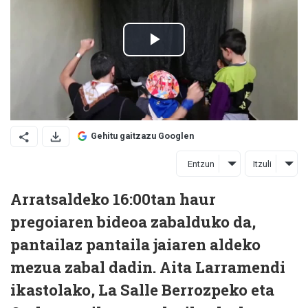
Gehitu gaitzazu Googlen
Entzun
Itzuli
Arratsaldeko 16:00tan haur
pregoiaren bideoa zabalduko da,
pantailaz pantaila jaiaren aldeko
mezua zabal dadin. Aita Larramendi
ikastolako, La Salle Berrozpeko eta