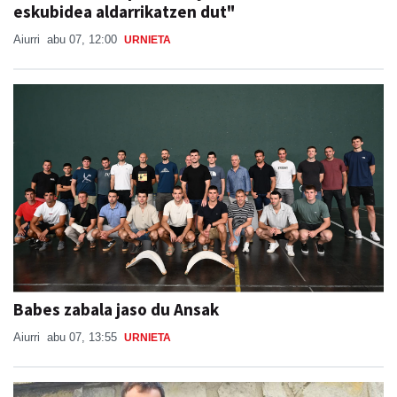
eskubidea aldarrikatzen dut"
Aiurri
abu 07, 12:00
URNIETA
Babes zabala jaso du Ansak
Aiurri
abu 07, 13:55
URNIETA