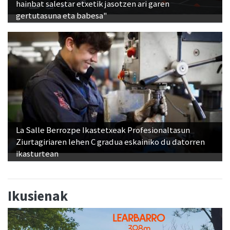
hainbat salestar etxetik jasotzen ari garen
gertutasuna eta babesa"
La Salle Berrozpe Ikastetxeak Profesionaltasun
Ziurtagiriaren lehen C gradua eskainiko du datorren
ikasturtean
Ikusienak