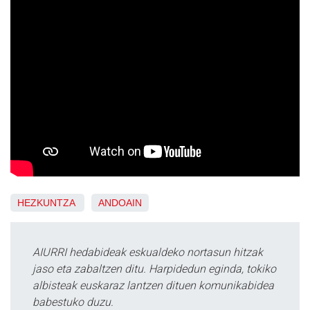
HEZKUNTZA
ANDOAIN
AIURRI hedabideak eskualdeko nortasun hitzak
jaso eta zabaltzen ditu. Harpidedun eginda, tokiko
albisteak euskaraz lantzen dituen komunikabidea
babestuko duzu.