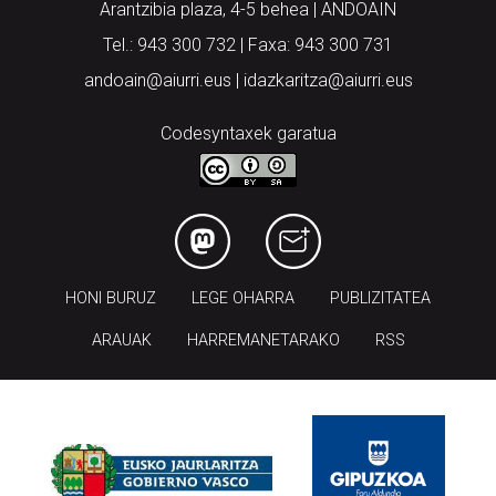
Arantzibia plaza, 4-5 behea | ANDOAIN
Tel.: 943 300 732 | Faxa: 943 300 731
andoain@aiurri.eus | idazkaritza@aiurri.eus
Codesyntaxek garatua
HONI BURUZ
LEGE OHARRA
PUBLIZITATEA
ARAUAK
HARREMANETARAKO
RSS