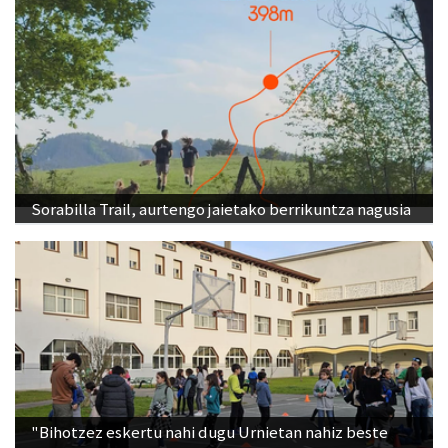
Sorabilla Trail, aurtengo jaietako berrikuntza nagusia
"Bihotzez eskertu nahi dugu Urnietan nahiz beste