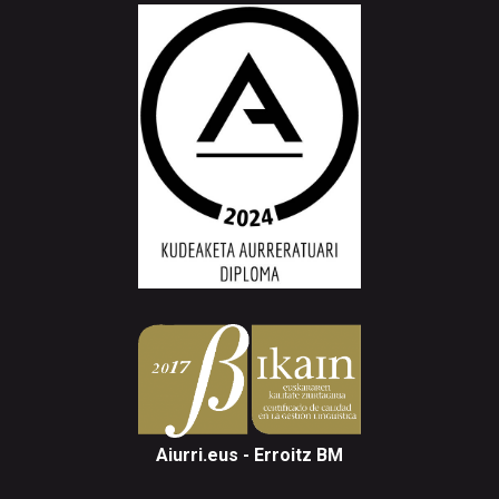
Aiurri.eus - Erroitz BM