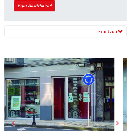
Egin AIURRIkide!
Erantzun
Previous
Next