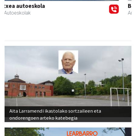
Belkoain fisioterapia zerbitzua
Andoain
- Fisioterapia
Aita Larramendi ikastolako sortzaileen eta
ondorengoen arteko katebegia