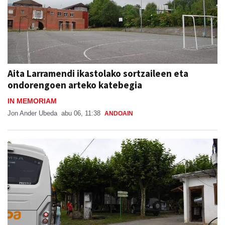
Aita Larramendi ikastolako sortzaileen eta
ondorengoen arteko katebegia
IN MEMORIAM
Jon Ander Ubeda
abu 06, 11:38
ANDOAIN