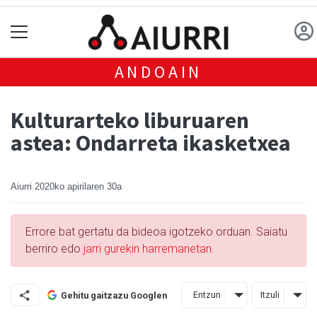
ANDOAIN
Kulturarteko liburuaren
astea: Ondarreta ikasketxea
Aiurri
2020ko apirilaren 30a
Errore bat gertatu da bideoa igotzeko orduan. Saiatu
berriro edo
jarri gurekin harremanetan.
Entzun
Itzuli
Gehitu gaitzazu Googlen