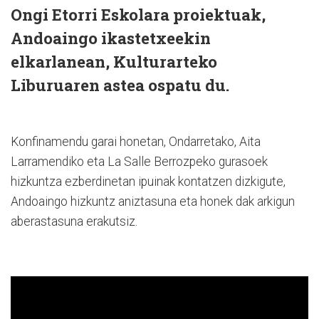
Ongi Etorri Eskolara proiektuak,
Andoaingo ikastetxeekin
elkarlanean, Kulturarteko
Liburuaren astea ospatu du.
Konfinamendu garai honetan, Ondarretako, Aita
Larramendiko eta La Salle Berrozpeko gurasoek
hizkuntza ezberdinetan ipuinak kontatzen dizkigute,
Andoaingo hizkuntz aniztasuna eta honek dak arkigun
aberastasuna erakutsiz.