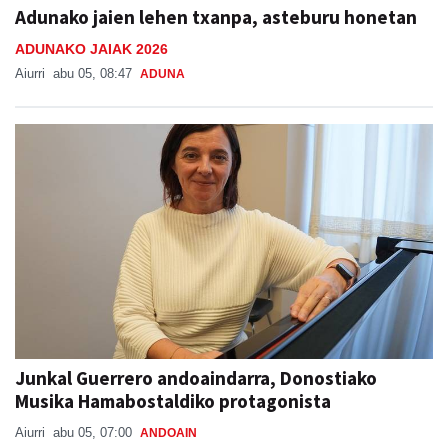
Adunako jaien lehen txanpa, asteburu honetan
ADUNAKO JAIAK 2026
Aiurri
abu 05, 08:47
ADUNA
Junkal Guerrero andoaindarra, Donostiako
Musika Hamabostaldiko protagonista
Aiurri
abu 05, 07:00
ANDOAIN