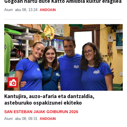
Gogoan hartu dute Katto Amilibia kultur eragilea
Aiurri
abu 08, 13:24
ANDOAIN
Kantujira, auzo-afaria eta dantzaldia,
asteburuko ospakizunei ekiteko
SAN ESTEBAN JAIAK GOIBURUN 2026
Aiurri
abu 08, 09:31
ANDOAIN