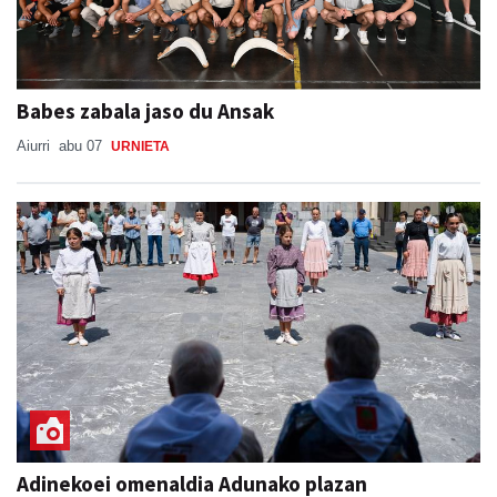
Babes zabala jaso du Ansak
Aiurri
abu 07
URNIETA
Adinekoei omenaldia Adunako plazan