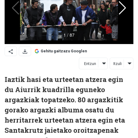
Gehitu gaitzazu Googlen
Entzun
Itzuli
Iaztik hasi eta urteetan atzera egin
du Aiurrik kuadrilla eguneko
argazkiak topatzeko. 80 argazkitik
gorako argazki albuma osatu du
herritarrek urteetan atzera egin eta
Santakrutz jaietako oroitzapenak