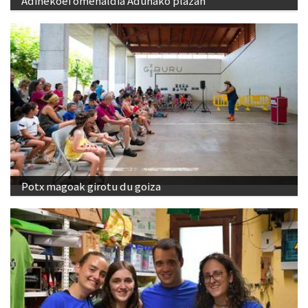
Adinekoei omenaldia Adunako plazan
Potx magoak girotu du goiza