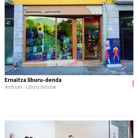
Previous
Next
Izkiriota ardoak
Andoain
- Ardoak