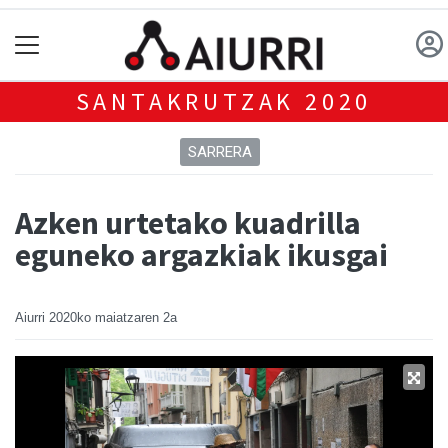
SANTAKRUTZAK 2020
SARRERA
Azken urtetako kuadrilla
eguneko argazkiak ikusgai
Aiurri
2020ko maiatzaren 2a