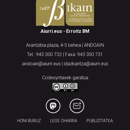
Aiurri.eus - Erroitz BM
Arantzibia plaza, 4-5 behea | ANDOAIN
Tel.: 943 300 732 | Faxa: 943 300 731
andoain@aiurri.eus | idazkaritza@aiurri.eus
Codesyntaxek garatua
HONI BURUZ
LEGE OHARRA
PUBLIZITATEA