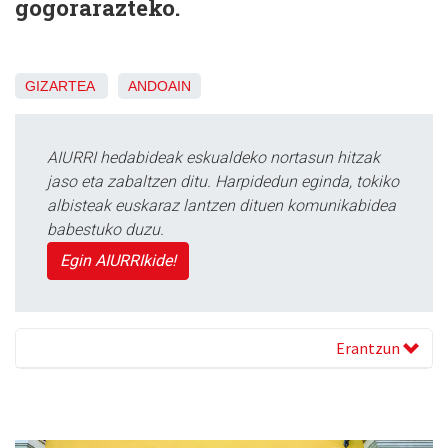
gogorarazteko.
GIZARTEA
ANDOAIN
AIURRI hedabideak eskualdeko nortasun hitzak
jaso eta zabaltzen ditu. Harpidedun eginda, tokiko
albisteak euskaraz lantzen dituen komunikabidea
babestuko duzu.
Egin AIURRIkide!
Erantzun