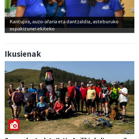
Kantujira, auzo-afaria eta dantzaldia, asteburuko
ospakizunei ekiteko
Ikusienak