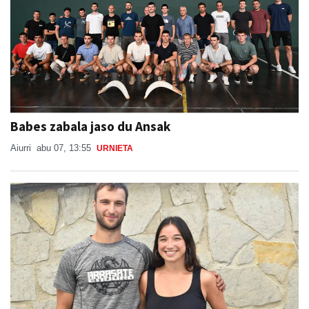
Babes zabala jaso du Ansak
Aiurri
abu 07, 13:55
URNIETA