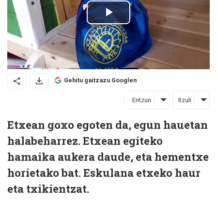
Gehitu gaitzazu Googlen
Entzun
Itzuli
Etxean goxo egoten da, egun hauetan
halabeharrez. Etxean egiteko
hamaika aukera daude, eta hementxe
horietako bat. Eskulana etxeko haur
eta txikientzat.