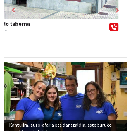
Previous
Next
Aldama tapia aholkularitza
Andoain
- Aholkularitza
Kantujira, auzo-afaria eta dantzaldia, asteburuko