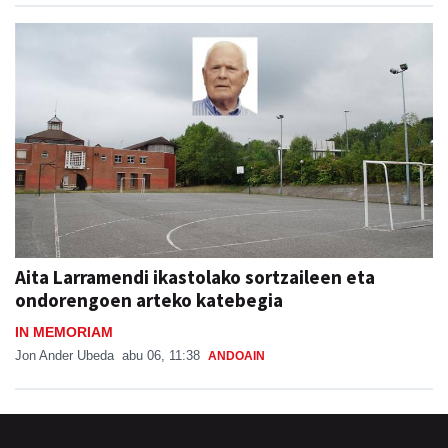
Aita Larramendi ikastolako sortzaileen eta
ondorengoen arteko katebegia
IN MEMORIAM
Jon Ander Ubeda
abu 06, 11:38
ANDOAIN