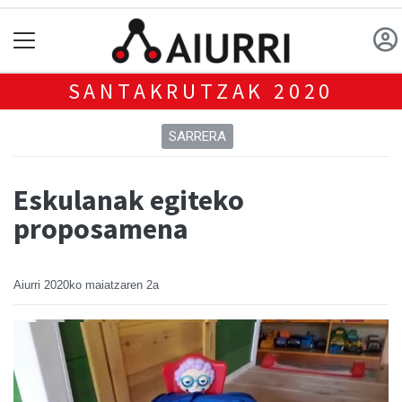
SANTAKRUTZAK 2020
SARRERA
Eskulanak egiteko
proposamena
Aiurri
2020ko maiatzaren 2a