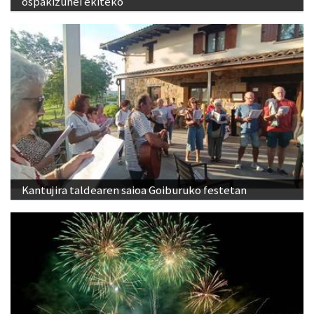
ospakizunei ekiteko
Kantujira taldearen saioa Goiburuko festetan