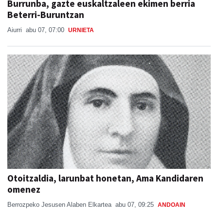
Burrunba, gazte euskaltzaleen ekimen berria
Beterri-Buruntzan
Aiurri
abu 07, 07:00
URNIETA
Otoitzaldia, larunbat honetan, Ama Kandidaren
omenez
Berrozpeko Jesusen Alaben Elkartea
abu 07, 09:25
ANDOAIN