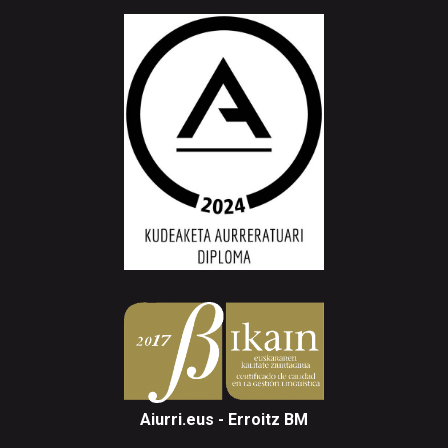
Aiurri.eus - Erroitz BM