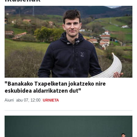
"Banakako Txapelketan jokatzeko nire
eskubidea aldarrikatzen dut"
Aiurri
abu 07, 12:00
URNIETA