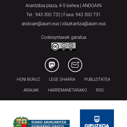
Arantzibia plaza, 4-5 behea | ANDOAIN
Tel.: 943 300 732 | Faxa: 943 300 731
andoain@aiurri.eus | idazkaritza@aiurri.eus
Codesyntaxek garatua
HONI BURUZ
LEGE OHARRA
PUBLIZITATEA
ARAUAK
HARREMANETARAKO
RSS