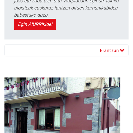
jaso eta zabaltzen ditu. Harpidedun eginda, tokiko
albisteak euskaraz lantzen dituen komunikabidea
babestuko duzu.
Egin AIURRIkide!
Erantzun