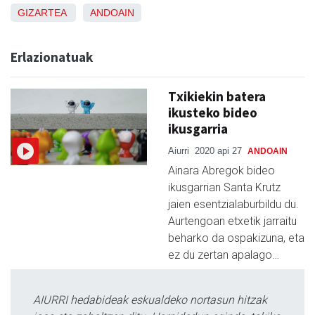
GIZARTEA
ANDOAIN
Erlazionatuak
Txikiekin batera
ikusteko bideo
ikusgarria
Aiurri
2020 api 27
ANDOAIN
Ainara Abregok bideo
ikusgarrian Santa Krutz
jaien esentzialaburbildu du.
Aurtengoan etxetik jarraitu
beharko da ospakizuna, eta
ez du zertan apalago…
AIURRI hedabideak eskualdeko nortasun hitzak