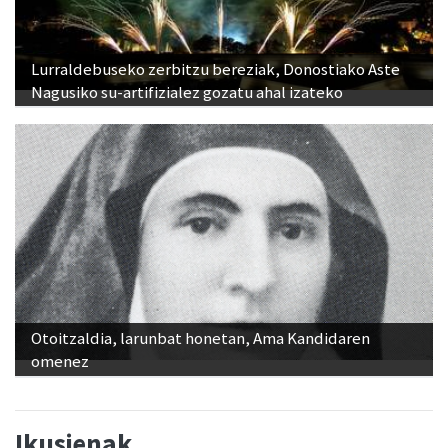
Lurraldebuseko zerbitzu bereziak, Donostiako Aste
Nagusiko su-artifizialez gozatu ahal izateko
Otoitzaldia, larunbat honetan, Ama Kandidaren
omenez
Ikusienak