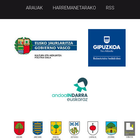
ARAUAK
HARREMANETARAKO
RSS