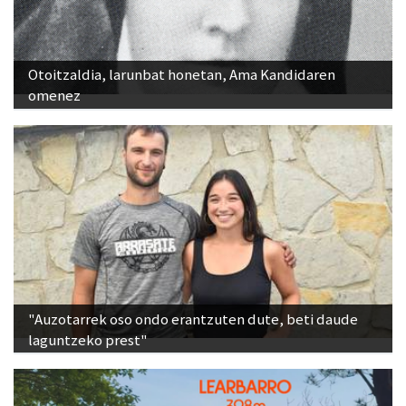
Otoitzaldia, larunbat honetan, Ama Kandidaren
omenez
"Auzotarrek oso ondo erantzuten dute, beti daude
laguntzeko prest"