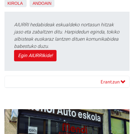
KIROLA
ANDOAIN
AIURRI hedabideak eskualdeko nortasun hitzak
jaso eta zabaltzen ditu. Harpidedun eginda, tokiko
albisteak euskaraz lantzen dituen komunikabidea
babestuko duzu.
Egin AIURRIkide!
Erantzun