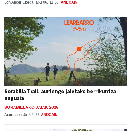
Jon Ander Ubeda
abu 06, 11:38
ANDOAIN
Sorabilla Trail, aurtengo jaietako berrikuntza
nagusia
SORABILLAKO JAIAK 2026
Aiurri
abu 06, 07:00
ANDOAIN