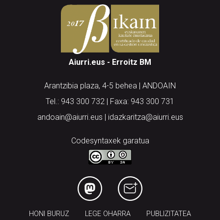
Aiurri.eus - Erroitz BM
Arantzibia plaza, 4-5 behea | ANDOAIN
Tel.: 943 300 732 | Faxa: 943 300 731
andoain@aiurri.eus | idazkaritza@aiurri.eus
Codesyntaxek garatua
HONI BURUZ
LEGE OHARRA
PUBLIZITATEA