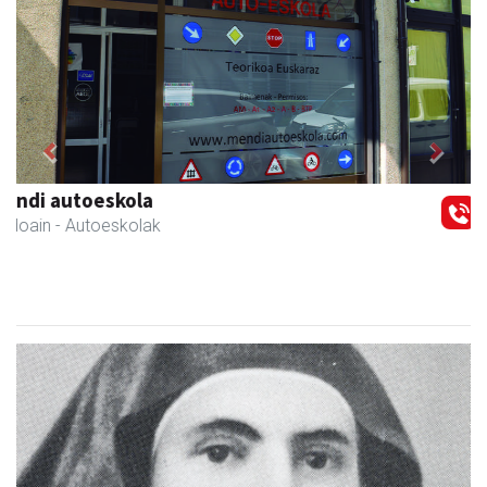
Previous
Next
Aranburu aholkularitza
Andoain
- Aholkularitza