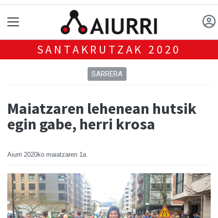
SANTAKRUTZAK 2020
SARRERA
Maiatzaren lehenean hutsik
egin gabe, herri krosa
Aiurri
2020ko maiatzaren 1a