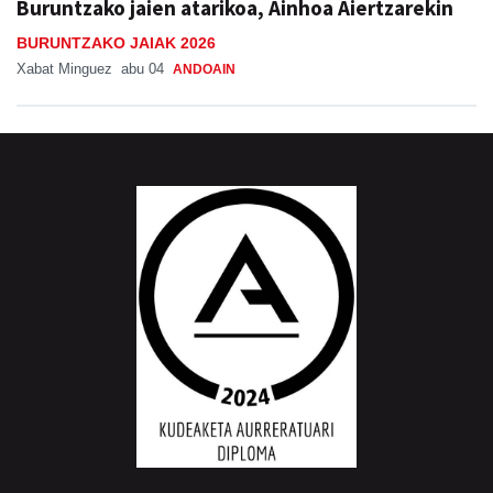
Buruntzako jaien atarikoa, Ainhoa Aiertzarekin
BURUNTZAKO JAIAK 2026
Xabat Minguez
abu 04
ANDOAIN