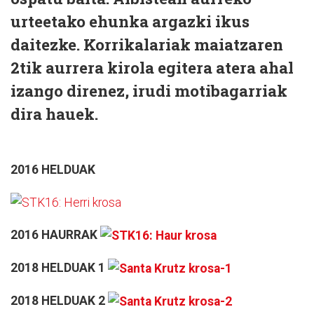
urteetako ehunka argazki ikus
daitezke. Korrikalariak maiatzaren
2tik aurrera kirola egitera atera ahal
izango direnez, irudi motibagarriak
dira hauek.
2016 HELDUAK
2016 HAURRAK
2018 HELDUAK 1
2018 HELDUAK 2