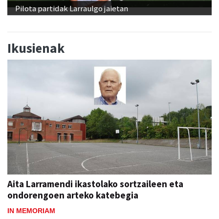
Pilota partidak Larraulgo jaietan
Ikusienak
Aita Larramendi ikastolako sortzaileen eta
ondorengoen arteko katebegia
IN MEMORIAM