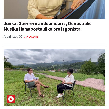
Junkal Guerrero andoaindarra, Donostiako
Musika Hamabostaldiko protagonista
Aiurri
abu 05
ANDOAIN