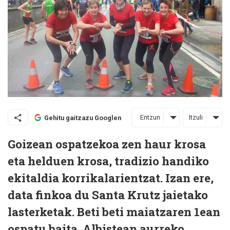
Entzun
Itzuli
Gehitu gaitzazu Googlen
Goizean ospatzekoa zen haur krosa
eta helduen krosa, tradizio handiko
ekitaldia korrikalarientzat. Izan ere,
data finkoa du Santa Krutz jaietako
lasterketak. Beti beti maiatzaren 1ean
ospatu baita. Albistean aurreko